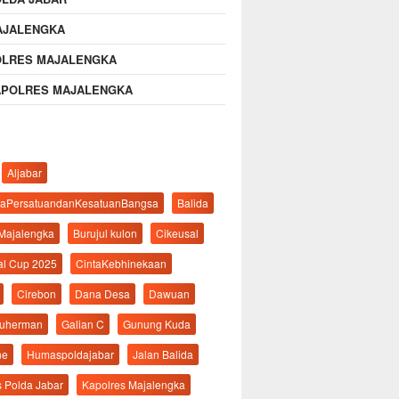
AJALENGKA
OLRES MAJALENGKA
APOLRES MAJALENGKA
Aljabar
aPersatuandanKesatuanBangsa
Balida
 Majalengka
Burujul kulon
Cikeusal
al Cup 2025
CintaKebhinekaan
Cirebon
Dana Desa
Dawuan
suherman
Galian C
Gunung Kuda
ne
Humaspoldajabar
Jalan Balida
s Polda Jabar
Kapolres Majalengka