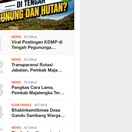
1
56 Dilihat
NEWS
Viral Postingan KDMP di
Tengah Pegununga…
2
56 Dilihat
NEWS
Transparansi Rotasi
Jabatan, Pemkab Maja…
3
53 Dilihat
NEWS
Pangkas Cara Lama,
Pemkab Majalengka Ter…
4
48 Dilihat
KAMTIBMAS
Bhabinkamtibmas Desa
Gandu Sambang Warga…
44 Dilihat
NEWS