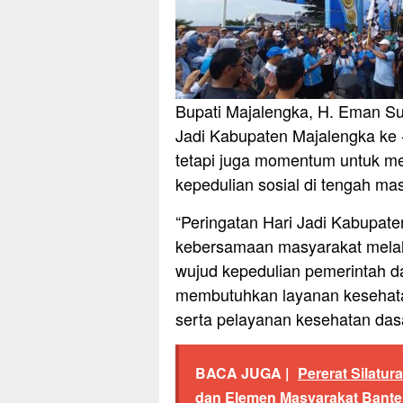
Bupati Majalengka, H. Eman S
Jadi Kabupaten Majalengka ke 
tetapi juga momentum untuk m
kepedulian sosial di tengah ma
“Peringatan Hari Jadi Kabupat
kebersamaan masyarakat melalui
wujud kepedulian pemerintah 
membutuhkan layanan kesehatan
serta pelayanan kesehatan dasa
BACA JUGA |
Pererat Silatu
dan Elemen Masyarakat Bant