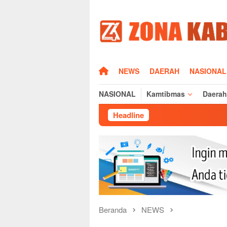
Loncat
ke
konten
HOME
NEWS
DAERAH
NASIONAL
NASIONAL
Kamtibmas
Daerah
Headline
Dampak
Beranda
NEWS