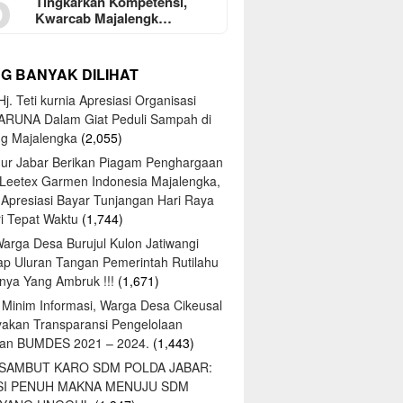
5
Tingkarkan Kompetensi,
Kwarcab Majalengk…
NG BANYAK DILIHAT
j. Teti kurnia Apresiasi Organisasi
ARUNA Dalam Giat Peduli Sampah di
ng Majalengka
(2,055)
ur Jabar Berikan Piagam Penghargaan
 Leetex Garmen Indonesia Majalengka,
 Apresiasi Bayar Tunjangan Hari Raya
tri Tepat Waktu
(1,744)
Warga Desa Burujul Kulon Jatiwangi
ap Uluran Tangan Pemerintah Rutilahu
ya Yang Ambruk !!!
(1,671)
 Minim Informasi, Warga Desa Cikeusal
yakan Transparansi Pengelolaan
an BUMDES 2021 – 2024.
(1,443)
 SAMBUT KARO SDM POLDA JABAR:
SI PENUH MAKNA MENUJU SDM