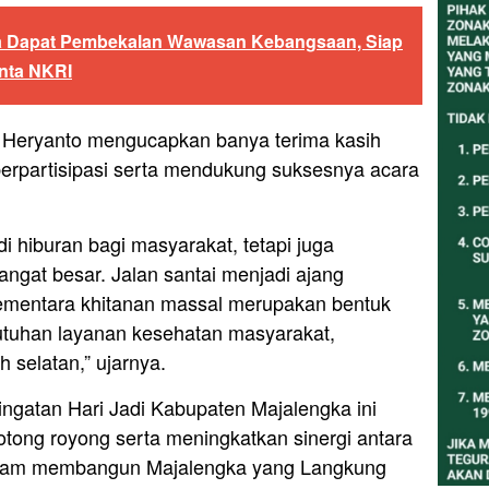
ka Dapat Pembekalan Wawasan Kebangsaan, Siap
nta NKRI
Heryanto mengucapkan banya terima kasih
berpartisipasi serta mendukung suksesnya acara
di hiburan bagi masyarakat, tetapi juga
angat besar. Jalan santai menjadi ajang
 sementara khitanan massal merupakan bentuk
utuhan layanan kesehatan masyarakat,
 selatan,” ujarnya.
gatan Hari Jadi Kabupaten Majalengka ini
ong royong serta meningkatkan sinergi antara
alam membangun Majalengka yang Langkung