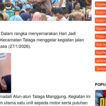
Kasoka
Kodim
Kodim 
Majale
– Dalam rangka menyemarakan Hari Jadi
Polda 
Kecamatan Talaga menggelar kegiatan jalan
Polri 
lasa (27/1/2026).
PolriPr
spripi
Tamban
POPU
madati Alun-alun Talaga Manggung. Kegiatan ini
 utama satu unit sepeda motor serta puluhan