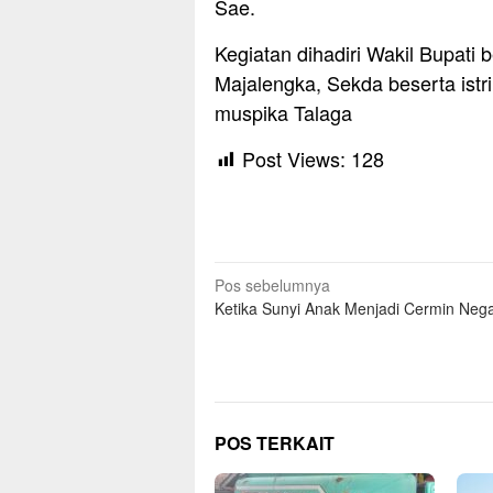
Sae.
Kegiatan dihadiri Wakil Bupati 
Majalengka, Sekda beserta ist
muspika Talaga
Post Views:
128
Navigasi
Pos sebelumnya
Ketika Sunyi Anak Menjadi Cermin Neg
pos
POS TERKAIT