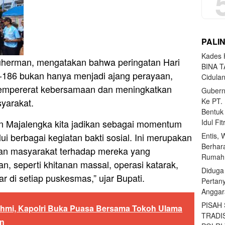
PALI
Kades H
uherman, mengatakan bahwa peringatan Hari
BINA T
-186 bukan hanya menjadi ajang perayaan,
Cidula
empererat kebersamaan dan meningkatkan
Gubern
syarakat.
Ke PT.
Bentuk
en Majalengka kita jadikan sebagai momentum
Idul Fi
 berbagai kegiatan bakti sosial. Ini merupakan
Entis, 
Berhar
dan masyarakat terhadap mereka yang
Rumahn
, seperti khitanan massal, operasi katarak,
Diduga
r di setiap puskesmas,” ujar Bupati.
Pertan
Anggar
PISAH
rahmi, Kapolri Buka Puasa Bersama Tokoh Ulama
TRADI
en