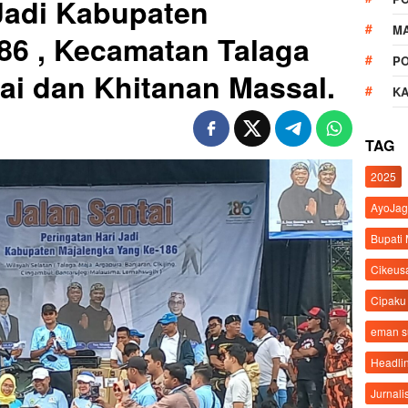
Jadi Kabupaten
M
86 , Kecamatan Talaga
P
tai dan Khitanan Massal.
K
TAG
2025
AyoJag
Bupati
Cikeus
Cipaku
eman 
Headli
Jurnali