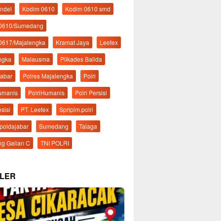
ndel
Kodim 0610
Kodim 0610 smd
 0610/Sumedang
0617/Majalengka
Kramat Jaya
Leetex
ngka
Malausma
Pilkades Balida
Jabar
Polres Majalengka
Polri
Humanis
PolriHumanis
Polri Persisi
esisi
PT. Leetex
Spripim.polri
mpoldajabar
Sumedang
Talaga
g Galian C
TNI POLRI
LER