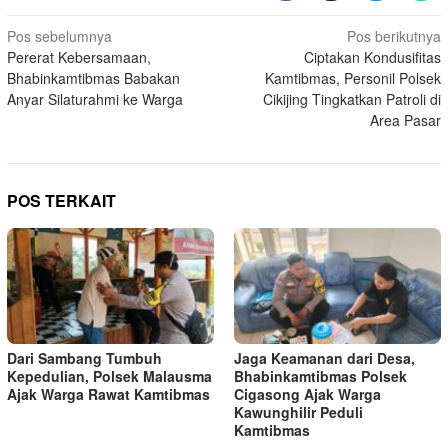
Navigasi
Pos sebelumnya
Pos berikutnya
Pererat Kebersamaan,
Ciptakan Kondusifitas
pos
Bhabinkamtibmas Babakan
Kamtibmas, Personil Polsek
Anyar Silaturahmi ke Warga
Cikijing Tingkatkan Patroli di
Area Pasar
POS TERKAIT
Dari Sambang Tumbuh
Jaga Keamanan dari Desa,
Kepedulian, Polsek Malausma
Bhabinkamtibmas Polsek
Ajak Warga Rawat Kamtibmas
Cigasong Ajak Warga
Kawunghilir Peduli
Kamtibmas