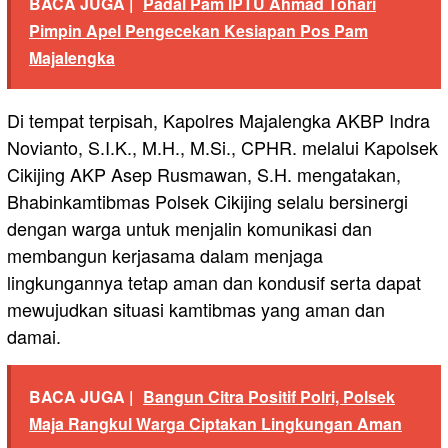
BACA JUGA |
Padal Pam IPTU Ahmad Tohari
Pimpin Apel Pengecekan Kesiapan Pos Pam
Majalengka
Di tempat terpisah, Kapolres Majalengka AKBP Indra
Novianto, S.I.K., M.H., M.Si., CPHR. melalui Kapolsek
Cikijing AKP Asep Rusmawan, S.H. mengatakan,
Bhabinkamtibmas Polsek Cikijing selalu bersinergi
dengan warga untuk menjalin komunikasi dan
membangun kerjasama dalam menjaga
lingkungannya tetap aman dan kondusif serta dapat
mewujudkan situasi kamtibmas yang aman dan
damai.
BACA JUGA |
Bangun Citra Positif Polri, Polsek
Maja Rangkul Warga Ciptakan Lingkungan Aman