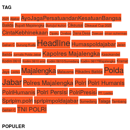
TAG
AyoJagaPersatuandanKesatuanBangsa
2025
Aljabar
Balida
Cikeusal
Bupati Majalengka
Burujul kulon
Cikeusal Cup 2025
CintaKebhinekaan
Dana Desa
Cirebon
Cipaku
Dawuan
eman suherman
Headline
Humaspoldajabar
Jalan
Galian C
Gunung Kuda
Kapolres Majalengka
Balida
Kasokandel
Jurnalis Polda Jabar
Kodim 0610
Kramat
Kodim 0617/Majalengka
Kodim 0610 smd
Kodim 0610/Sumedang
Polda
Majalengka
Pilkades Balida
Jaya
Malausma
Leetex
Jabar
Polres Majalengka
Polri
Polri Humanis
Polri Persisi
PolriHumanis
PolriPresisi
PT. Leetex
Spripim.polri
spripimpoldajabar
Talaga
Sumedang
Tambang
TNI POLRI
Galian C
POPULER