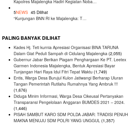
Kapolres Majalengka Hadiri Kegiatan Noba…
5
NEWS
45 Dilihat
“Kunjungan BNN RI ke Majalengka: T…
PALING BANYAK DILIHAT
Kades Hj. Teti kurnia Apresiasi Organisasi BINA TARUNA
Dalam Giat Peduli Sampah di Cidulang Majalengka
(2,055)
Gubernur Jabar Berikan Piagam Penghargaan Ke PT. Leetex
Garmen Indonesia Majalengka, Bentuk Apresiasi Bayar
Tunjangan Hari Raya Idul Fitri Tepat Waktu
(1,749)
Entis, Warga Desa Burujul Kulon Jatiwangi Berharap Uluran
Tangan Pemerintah Rutilahu Rumahnya Yang Ambruk !!!
(1,676)
Diduga Minim Informasi, Warga Desa Cikeusal Pertanyakan
Transparansi Pengelolaan Anggaran BUMDES 2021 – 2024.
(1,446)
PISAH SAMBUT KARO SDM POLDA JABAR: TRADISI PENUH
MAKNA MENUJU SDM POLRI YANG UNGGUL
(1,357)