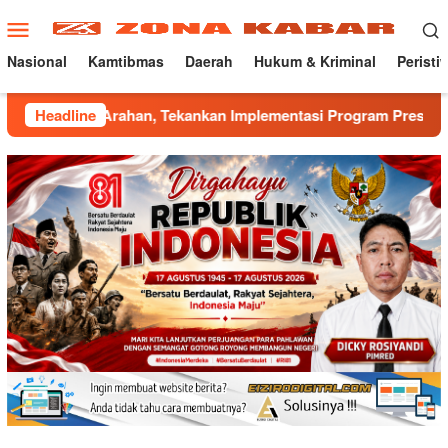
Loncat
Menu
ke
Mobile
konten
Nasional
Kamtibmas
Daerah
Hukum & Kriminal
Peristi
ahan, Tekankan Implementasi Program Presisi Kapolri
Headline