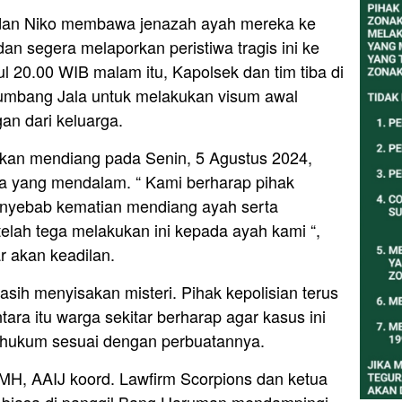
o dan Niko membawa jenazah ayah mereka ke
n segera melaporkan peristiwa tragis ini ke
 20.00 WIB malam itu, Kapolsek dan tim tiba di
Tumbang Jala untuk melakukan visum awal
an dari keluarga.
an mendiang pada Senin, 5 Agustus 2024,
duka yang mendalam. “ Kami berharap pihak
nyebab kematian mendiang ayah serta
elah tega melakukan ini kepada ayah kami “,
r akan keadilan.
asih menyisakan misteri. Pihak kepolisian terus
ara itu warga sekitar berharap agar kasus ini
ihukum sesuai dengan perbuatannya.
H, AAIJ koord. Lawfirm Scorpions dan ketua