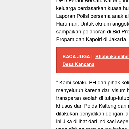
DPD Peradi Bersatu Kalteng in
keluarga berdasarkan kuasa h
Laporan Polisi bersama anak a
Haruman. Untuk oknum anggota, 
sampaikan pelaporan di Bid Pr
Propam dan Kapolri di Jakarta
BACA JUGA |
Bhabinkamtibma
Desa Kancana
” Kami selaku PH dari pihak ke
menyeluruh karena dari visum h
transparan seolah di tutup-tutu
khusus dari Polda Kalteng dan 
dilakukan penyidikan dengan la
ini.Jika dilihat dari indikasi s
yang diduga merupakan bekas p