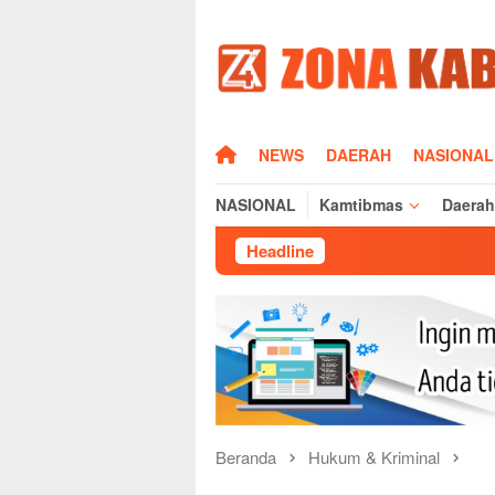
Loncat
ke
konten
HOME
NEWS
DAERAH
NASIONAL
NASIONAL
Kamtibmas
Daerah
Headline
Sisi Humanis Razia
Beranda
Hukum & Kriminal