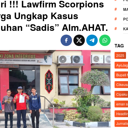
ri !!! Lawfirm Scorpions
M
rga Ungkap Kasus
P
han “Sadis” Alm.AHAT.
K
TAG
2025
AyoJag
Bupati
Cikeus
Cipaku
eman 
Headli
Jurnali