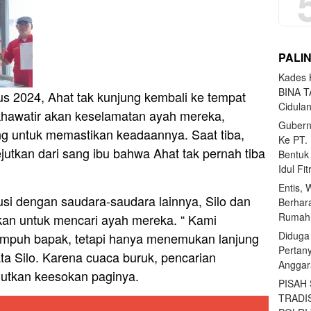
PALI
Kades H
BINA T
s 2024, Ahat tak kunjung kembali ke tempat
Cidula
 khawatir akan keselamatan ayah mereka,
Gubern
 untuk memastikan keadaannya. Saat tiba,
Ke PT.
tkan dari sang ibu bahwa Ahat tak pernah tiba
Bentuk
Idul Fi
Entis, 
si dengan saudara-saudara lainnya, Silo dan
Berhar
Rumahn
n untuk mencari ayah mereka. “ Kami
Diduga
tempuh bapak, tetapi hanya menemukan lanjung
Pertan
ta Silo. Karena cuaca buruk, pencarian
Anggar
jutkan keesokan paginya.
PISAH
TRADI