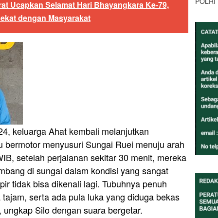
POLRI
at Ucapkan Selamat Hari Bhayangkara Ke-79,
 Dekat dengan Masyarakat
24, keluarga Ahat kembali melanjutkan
 bermotor menyusuri Sungai Ruei menuju arah
IB, setelah perjalanan sekitar 30 menit, mereka
ang di sungai dalam kondisi yang sangat
 tidak bisa dikenali lagi. Tubuhnya penuh
 tajam, serta ada pula luka yang diduga bekas
 ungkap Silo dengan suara bergetar.