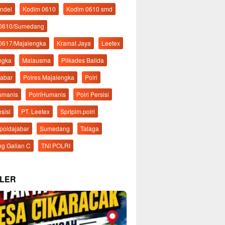
ndel
Kodim 0610
Kodim 0610 smd
 0610/Sumedang
0617/Majalengka
Kramat Jaya
Leetex
ngka
Malausma
Pilkades Balida
Jabar
Polres Majalengka
Polri
Humanis
PolriHumanis
Polri Persisi
esisi
PT. Leetex
Spripim.polri
mpoldajabar
Sumedang
Talaga
g Galian C
TNI POLRI
LER