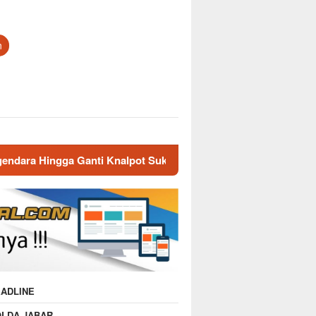
n
Knalpot Sukarela
Sikat Kejahatan Jalanan di Jabar, 413 
ADLINE
OLDA JABAR