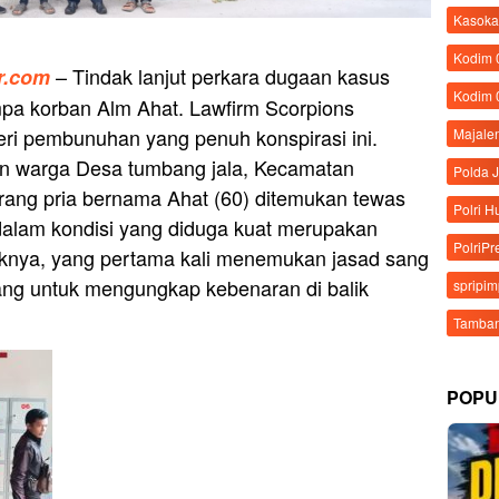
Kasoka
Kodim
– Tindak lanjut perkara dugaan kasus
r.com
Kodim 
a korban Alm Ahat. Lawfirm Scorpions
eri pembunuhan yang penuh konspirasi ini.
Majale
n warga Desa tumbang jala, Kecamatan
Polda 
rang pria bernama Ahat (60) ditemukan tewas
Polri 
alam kondisi yang diduga kuat merupakan
PolriPr
nya, yang pertama kali menemukan jasad sang
ng untuk mengungkap kebenaran di balik
spripi
Tamban
POPU