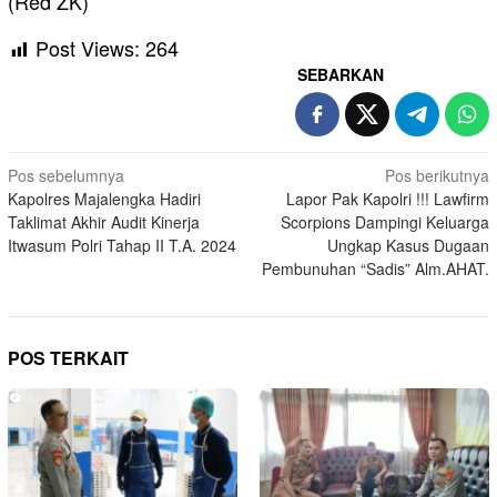
(Red ZK)
Post Views:
264
SEBARKAN
Navigasi
Pos sebelumnya
Pos berikutnya
Kapolres Majalengka Hadiri
Lapor Pak Kapolri !!! Lawfirm
pos
Taklimat Akhir Audit Kinerja
Scorpions Dampingi Keluarga
Itwasum Polri Tahap II T.A. 2024
Ungkap Kasus Dugaan
Pembunuhan “Sadis” Alm.AHAT.
POS TERKAIT