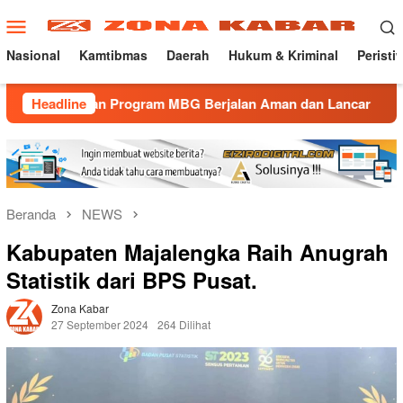
Loncat
Menu
ke
Mobile
konten
Nasional
Kamtibmas
Daerah
Hukum & Kriminal
Peristi
an Program MBG Berjalan Aman dan Lancar
Headline
Gatur Lalin 
Beranda
NEWS
Kabupaten Majalengka Raih Anugrah
Statistik dari BPS Pusat.
Zona Kabar
27 September 2024
264 Dilihat