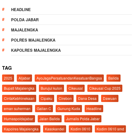
HEADLINE
POLDA JABAR
MAJALENGKA
POLRES MAJALENGKA
KAPOLRES MAJALENGKA
TAG
2025
Aljabar
AyoJagaPersatuandanKesatuanBangsa
Balida
Bupati Majalengka
Burujul kulon
Cikeusal
Cikeusal Cup 2025
CintaKebhinekaan
Cipaku
Cirebon
Dana Desa
Dawuan
eman suherman
Galian C
Gunung Kuda
Headline
Humaspoldajabar
Jalan Balida
Jurnalis Polda Jabar
Kapolres Majalengka
Kasokandel
Kodim 0610
Kodim 0610 smd