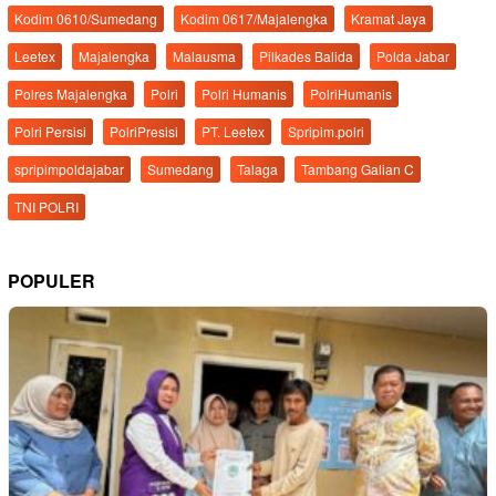
Kodim 0610/Sumedang
Kodim 0617/Majalengka
Kramat Jaya
Leetex
Majalengka
Malausma
Pilkades Balida
Polda Jabar
Polres Majalengka
Polri
Polri Humanis
PolriHumanis
Polri Persisi
PolriPresisi
PT. Leetex
Spripim.polri
spripimpoldajabar
Sumedang
Talaga
Tambang Galian C
TNI POLRI
POPULER