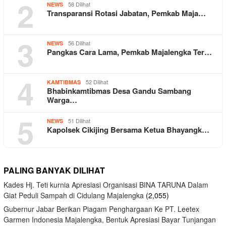
2
58 Dilihat
NEWS
Transparansi Rotasi Jabatan, Pemkab Maja…
3
56 Dilihat
NEWS
Pangkas Cara Lama, Pemkab Majalengka Ter…
4
52 Dilihat
KAMTIBMAS
Bhabinkamtibmas Desa Gandu Sambang
Warga…
5
51 Dilihat
NEWS
Kapolsek Cikijing Bersama Ketua Bhayangk…
PALING BANYAK DILIHAT
Kades Hj. Teti kurnia Apresiasi Organisasi BINA TARUNA Dalam
Giat Peduli Sampah di Cidulang Majalengka
(2,055)
Gubernur Jabar Berikan Piagam Penghargaan Ke PT. Leetex
Garmen Indonesia Majalengka, Bentuk Apresiasi Bayar Tunjangan