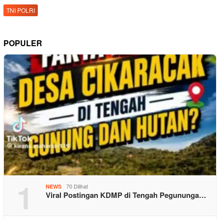
TNI POLRI
POPULER
1
70 Dilihat
NEWS
Viral Postingan KDMP di Tengah Pegununga…