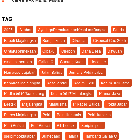
KAPOLRES MAJALENGKA
TAG
2025
Aljabar
AyoJagaPersatuandanKesatuanBangsa
Balida
Bupati Majalengka
Burujul kulon
Cikeusal
Cikeusal Cup 2025
CintaKebhinekaan
Cipaku
Cirebon
Dana Desa
Dawuan
eman suherman
Galian C
Gunung Kuda
Headline
Humaspoldajabar
Jalan Balida
Jurnalis Polda Jabar
Kapolres Majalengka
Kasokandel
Kodim 0610
Kodim 0610 smd
Kodim 0610/Sumedang
Kodim 0617/Majalengka
Kramat Jaya
Leetex
Majalengka
Malausma
Pilkades Balida
Polda Jabar
Polres Majalengka
Polri
Polri Humanis
PolriHumanis
Polri Persisi
PolriPresisi
PT. Leetex
Spripim.polri
spripimpoldajabar
Sumedang
Talaga
Tambang Galian C