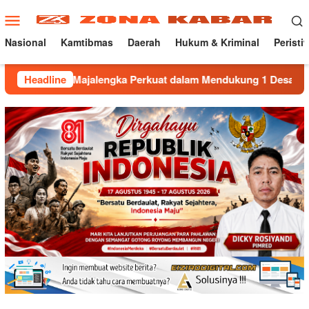
Loncat
Menu
ke
Mobile
konten
Nasional
Kamtibmas
Daerah
Hukum & Kriminal
Peristi
lengka Perkuat dalam Mendukung 1 Desa 1 Sarjana.
Headline
Wa