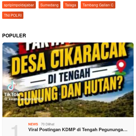
spripimpoldajabar
Sumedang
Talaga
Tambang Galian C
TNI POLRI
POPULER
1
70 Dilihat
NEWS
Viral Postingan KDMP di Tengah Pegununga…