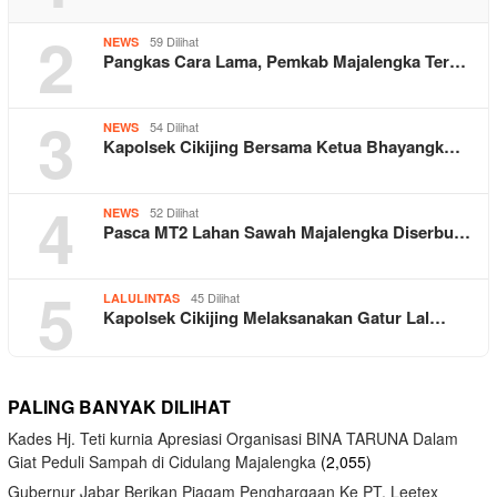
2
59 Dilihat
NEWS
Pangkas Cara Lama, Pemkab Majalengka Ter…
3
54 Dilihat
NEWS
Kapolsek Cikijing Bersama Ketua Bhayangk…
4
52 Dilihat
NEWS
Pasca MT2 Lahan Sawah Majalengka Diserbu…
5
45 Dilihat
LALULINTAS
Kapolsek Cikijing Melaksanakan Gatur Lal…
PALING BANYAK DILIHAT
Kades Hj. Teti kurnia Apresiasi Organisasi BINA TARUNA Dalam
Giat Peduli Sampah di Cidulang Majalengka
(2,055)
Gubernur Jabar Berikan Piagam Penghargaan Ke PT. Leetex