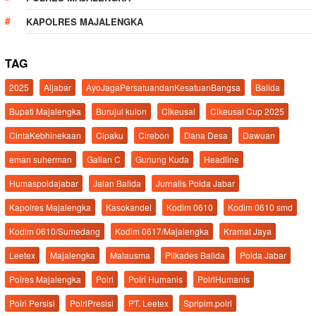
KAPOLRES MAJALENGKA
TAG
2025
Aljabar
AyoJagaPersatuandanKesatuanBangsa
Balida
Bupati Majalengka
Burujul kulon
Cikeusal
Cikeusal Cup 2025
CintaKebhinekaan
Cipaku
Cirebon
Dana Desa
Dawuan
eman suherman
Galian C
Gunung Kuda
Headline
Humaspoldajabar
Jalan Balida
Jurnalis Polda Jabar
Kapolres Majalengka
Kasokandel
Kodim 0610
Kodim 0610 smd
Kodim 0610/Sumedang
Kodim 0617/Majalengka
Kramat Jaya
Leetex
Majalengka
Malausma
Pilkades Balida
Polda Jabar
Polres Majalengka
Polri
Polri Humanis
PolriHumanis
Polri Persisi
PolriPresisi
PT. Leetex
Spripim.polri