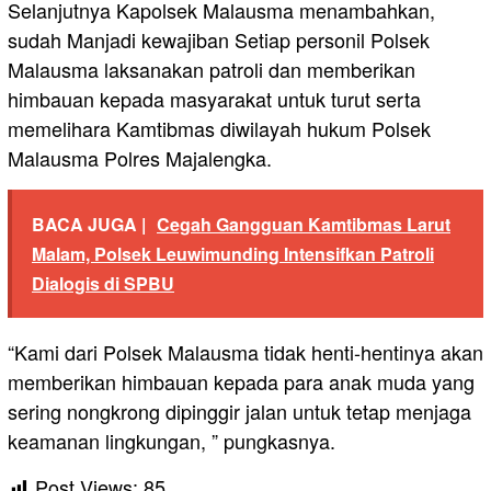
Selanjutnya Kapolsek Malausma menambahkan,
sudah Manjadi kewajiban Setiap personil Polsek
Malausma laksanakan patroli dan memberikan
himbauan kepada masyarakat untuk turut serta
memelihara Kamtibmas diwilayah hukum Polsek
Malausma Polres Majalengka.
BACA JUGA |
Cegah Gangguan Kamtibmas Larut
Malam, Polsek Leuwimunding Intensifkan Patroli
Dialogis di SPBU
“Kami dari Polsek Malausma tidak henti-hentinya akan
memberikan himbauan kepada para anak muda yang
sering nongkrong dipinggir jalan untuk tetap menjaga
keamanan lingkungan, ” pungkasnya.
Post Views:
85