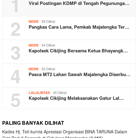
1
Viral Postingan KDMP di Tengah Pegununga…
2
59 Dilihat
NEWS
Pangkas Cara Lama, Pemkab Majalengka Ter…
3
54 Dilihat
NEWS
Kapolsek Cikijing Bersama Ketua Bhayangk…
4
52 Dilihat
NEWS
Pasca MT2 Lahan Sawah Majalengka Diserbu…
5
45 Dilihat
LALULINTAS
Kapolsek Cikijing Melaksanakan Gatur Lal…
PALING BANYAK DILIHAT
Kades Hj. Teti kurnia Apresiasi Organisasi BINA TARUNA Dalam