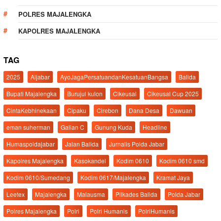
POLRES MAJALENGKA
KAPOLRES MAJALENGKA
TAG
2025
Aljabar
AyoJagaPersatuandanKesatuanBangsa
Balida
Bupati Majalengka
Burujul kulon
Cikeusal
Cikeusal Cup 2025
CintaKebhinekaan
Cipaku
Cirebon
Dana Desa
Dawuan
eman suherman
Galian C
Gunung Kuda
Headline
Humaspoldajabar
Jalan Balida
Jurnalis Polda Jabar
Kapolres Majalengka
Kasokandel
Kodim 0610
Kodim 0610 smd
Kodim 0610/Sumedang
Kodim 0617/Majalengka
Kramat Jaya
Leetex
Majalengka
Malausma
Pilkades Balida
Polda Jabar
Polres Majalengka
Polri
Polri Humanis
PolriHumanis