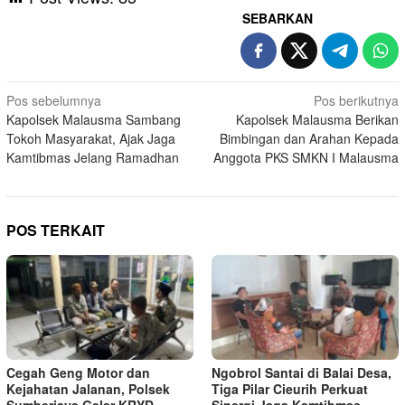
SEBARKAN
Navigasi
Pos sebelumnya
Pos berikutnya
Kapolsek Malausma Sambang
Kapolsek Malausma Berikan
pos
Tokoh Masyarakat, Ajak Jaga
Bimbingan dan Arahan Kepada
Kamtibmas Jelang Ramadhan
Anggota PKS SMKN I Malausma
POS TERKAIT
Cegah Geng Motor dan
Ngobrol Santai di Balai Desa,
Kejahatan Jalanan, Polsek
Tiga Pilar Cieurih Perkuat
Sumberjaya Gelar KRYD
Sinergi Jaga Kamtibmas