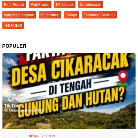
Polri Persisi
PolriPresisi
PT. Leetex
Spripim.polri
spripimpoldajabar
Sumedang
Talaga
Tambang Galian C
TNI POLRI
POPULER
70 Dilihat
NEWS