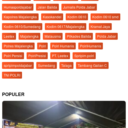
Humaspoldajabar
Jalan Balida
Jurnalis Polda Jabar
Kapolres Majalengka
Kasokandel
Kodim 0610
Kodim 0610 smd
Kodim 0610/Sumedang
Kodim 0617/Majalengka
Kramat Jaya
Leetex
Majalengka
Malausma
Pilkades Balida
Polda Jabar
Polres Majalengka
Polri
Polri Humanis
PolriHumanis
Polri Persisi
PolriPresisi
PT. Leetex
Spripim.polri
spripimpoldajabar
Sumedang
Talaga
Tambang Galian C
TNI POLRI
POPULER