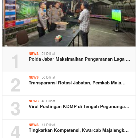
1
54 Dilihat
NEWS
Polda Jabar Maksimalkan Pengamanan Laga …
2
50 Dilihat
NEWS
Transparansi Rotasi Jabatan, Pemkab Maja…
3
46 Dilihat
NEWS
Viral Postingan KDMP di Tengah Pegununga…
4
44 Dilihat
NEWS
Tingkarkan Kompetensi, Kwarcab Majalengk…