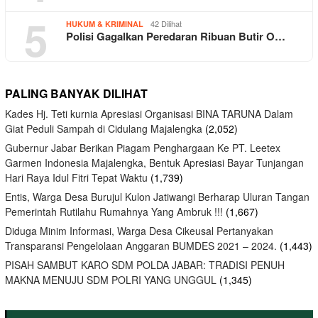
5
42 Dilihat
HUKUM & KRIMINAL
Polisi Gagalkan Peredaran Ribuan Butir O…
PALING BANYAK DILIHAT
Kades Hj. Teti kurnia Apresiasi Organisasi BINA TARUNA Dalam
Giat Peduli Sampah di Cidulang Majalengka
(2,052)
Gubernur Jabar Berikan Piagam Penghargaan Ke PT. Leetex
Garmen Indonesia Majalengka, Bentuk Apresiasi Bayar Tunjangan
Hari Raya Idul Fitri Tepat Waktu
(1,739)
Entis, Warga Desa Burujul Kulon Jatiwangi Berharap Uluran Tangan
Pemerintah Rutilahu Rumahnya Yang Ambruk !!!
(1,667)
Diduga Minim Informasi, Warga Desa Cikeusal Pertanyakan
Transparansi Pengelolaan Anggaran BUMDES 2021 – 2024.
(1,443)
PISAH SAMBUT KARO SDM POLDA JABAR: TRADISI PENUH
MAKNA MENUJU SDM POLRI YANG UNGGUL
(1,345)