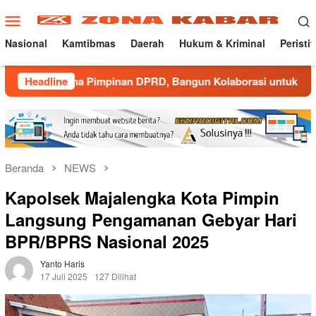
Loncat
Menu
ke
Mobile
konten
Nasional
Kamtibmas
Daerah
Hukum & Kriminal
Peristi
rsama Pimpinan DPRD, Bangun Kolaborasi untuk Majalengka Kon
Headline
Beranda
NEWS
Kapolsek Majalengka Kota Pimpin
Langsung Pengamanan Gebyar Hari
BPR/BPRS Nasional 2025
Yanto Haris
17 Juli 2025
127 Dilihat