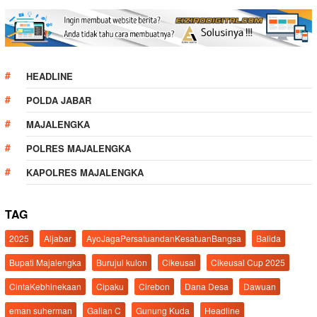
HEADLINE
POLDA JABAR
MAJALENGKA
POLRES MAJALENGKA
KAPOLRES MAJALENGKA
TAG
2025
Aljabar
AyoJagaPersatuandanKesatuanBangsa
Balida
Bupati Majalengka
Burujul kulon
Cikeusal
Cikeusal Cup 2025
CintaKebhinekaan
Cipaku
Cirebon
Dana Desa
Dawuan
eman suherman
Galian C
Gunung Kuda
Headline