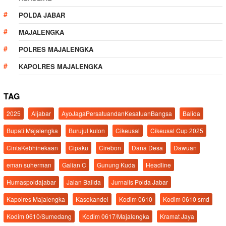
POLDA JABAR
MAJALENGKA
POLRES MAJALENGKA
KAPOLRES MAJALENGKA
TAG
2025
Aljabar
AyoJagaPersatuandanKesatuanBangsa
Balida
Bupati Majalengka
Burujul kulon
Cikeusal
Cikeusal Cup 2025
CintaKebhinekaan
Cipaku
Cirebon
Dana Desa
Dawuan
eman suherman
Galian C
Gunung Kuda
Headline
Humaspoldajabar
Jalan Balida
Jurnalis Polda Jabar
Kapolres Majalengka
Kasokandel
Kodim 0610
Kodim 0610 smd
Kodim 0610/Sumedang
Kodim 0617/Majalengka
Kramat Jaya