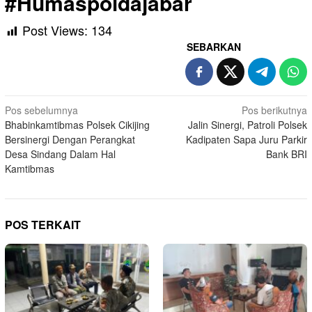
#Humaspoldajabar
Post Views:
134
SEBARKAN
Navigasi
Pos sebelumnya
Pos berikutnya
Bhabinkamtibmas Polsek Cikijing
Jalin Sinergi, Patroli Polsek
pos
Bersinergi Dengan Perangkat
Kadipaten Sapa Juru Parkir
Desa Sindang Dalam Hal
Bank BRI
Kamtibmas
POS TERKAIT