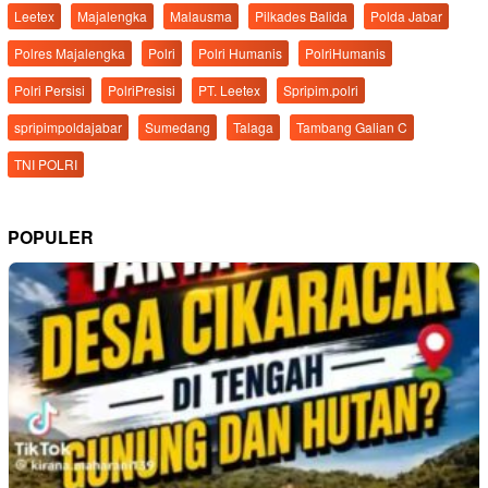
Leetex
Majalengka
Malausma
Pilkades Balida
Polda Jabar
Polres Majalengka
Polri
Polri Humanis
PolriHumanis
Polri Persisi
PolriPresisi
PT. Leetex
Spripim.polri
spripimpoldajabar
Sumedang
Talaga
Tambang Galian C
TNI POLRI
POPULER