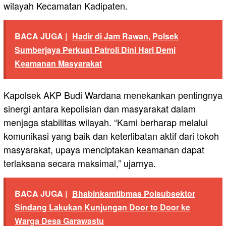
wilayah Kecamatan Kadipaten.
BACA JUGA |
Hadir di Jam Rawan, Polsek
Sumberjaya Perkuat Patroli Dini Hari Demi
Keamanan Masyarakat
Kapolsek AKP Budi Wardana menekankan pentingnya
sinergi antara kepolisian dan masyarakat dalam
menjaga stabilitas wilayah. “Kami berharap melalui
komunikasi yang baik dan keterlibatan aktif dari tokoh
masyarakat, upaya menciptakan keamanan dapat
terlaksana secara maksimal,” ujarnya.
BACA JUGA |
Bhabinkamtibmas Polsubsektor
Sindang Lakukan Kunjungan Door to Door ke
Warga Desa Garawastu