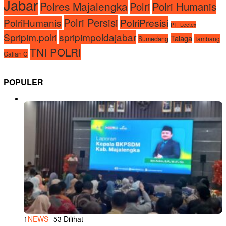
Jabar
Polres Majalengka
Polri
Polri Humanis
Polri Persisi
PolriHumanis
PolriPresisi
PT. Leetex
Spripim.polri
spripimpoldajabar
Talaga
Sumedang
Tambang
TNI POLRI
Galian C
POPULER
1
NEWS
53 Dilihat