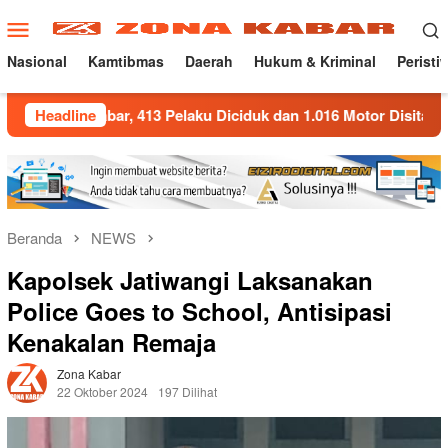
Loncat
Menu
ke
Mobile
konten
Nasional
Kamtibmas
Daerah
Hukum & Kriminal
Peristi
bar, 413 Pelaku Diciduk dan 1.016 Motor Disita
Headline
Polda Ja
Beranda
NEWS
Kapolsek Jatiwangi Laksanakan
Police Goes to School, Antisipasi
Kenakalan Remaja
Zona Kabar
22 Oktober 2024
197 Dilihat