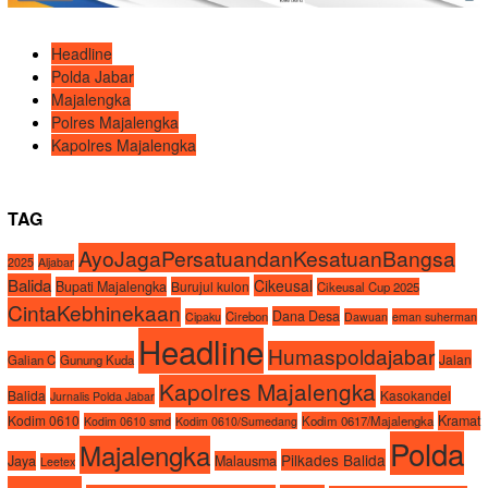
Headline
Polda Jabar
Majalengka
Polres Majalengka
Kapolres Majalengka
TAG
AyoJagaPersatuandanKesatuanBangsa
2025
Aljabar
Balida
Cikeusal
Bupati Majalengka
Burujul kulon
Cikeusal Cup 2025
CintaKebhinekaan
Dana Desa
Cirebon
Cipaku
Dawuan
eman suherman
Headline
Humaspoldajabar
Jalan
Galian C
Gunung Kuda
Kapolres Majalengka
Balida
Kasokandel
Jurnalis Polda Jabar
Kodim 0610
Kramat
Kodim 0617/Majalengka
Kodim 0610 smd
Kodim 0610/Sumedang
Polda
Majalengka
Pilkades Balida
Jaya
Malausma
Leetex