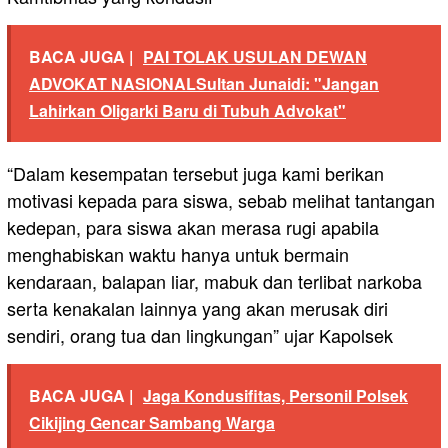
BACA JUGA |
PAI TOLAK USULAN DEWAN
ADVOKAT NASIONALSultan Junaidi: "Jangan
Lahirkan Oligarki Baru di Tubuh Advokat"
“Dalam kesempatan tersebut juga kami berikan
motivasi kepada para siswa, sebab melihat tantangan
kedepan, para siswa akan merasa rugi apabila
menghabiskan waktu hanya untuk bermain
kendaraan, balapan liar, mabuk dan terlibat narkoba
serta kenakalan lainnya yang akan merusak diri
sendiri, orang tua dan lingkungan” ujar Kapolsek
BACA JUGA |
Jaga Kondusifitas, Personil Polsek
Cikijing Gencar Sambang Warga