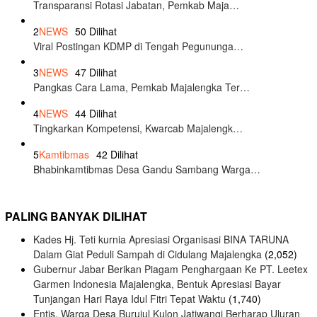
Transparansi Rotasi Jabatan, Pemkab Maja…
2
NEWS
50 Dilihat
Viral Postingan KDMP di Tengah Pegununga…
3
NEWS
47 Dilihat
Pangkas Cara Lama, Pemkab Majalengka Ter…
4
NEWS
44 Dilihat
Tingkarkan Kompetensi, Kwarcab Majalengk…
5
Kamtibmas
42 Dilihat
Bhabinkamtibmas Desa Gandu Sambang Warga…
PALING BANYAK DILIHAT
Kades Hj. Teti kurnia Apresiasi Organisasi BINA TARUNA
Dalam Giat Peduli Sampah di Cidulang Majalengka
(2,052)
Gubernur Jabar Berikan Piagam Penghargaan Ke PT. Leetex
Garmen Indonesia Majalengka, Bentuk Apresiasi Bayar
Tunjangan Hari Raya Idul Fitri Tepat Waktu
(1,740)
Entis, Warga Desa Burujul Kulon Jatiwangi Berharap Uluran