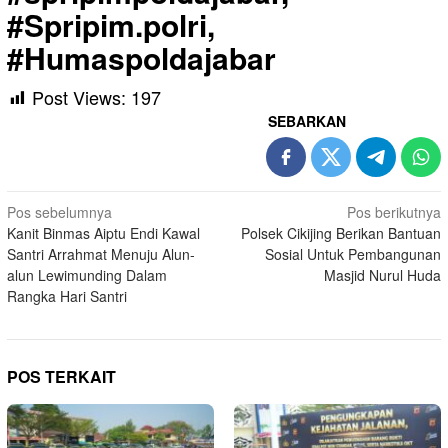
#Spripim.polri,
#Humaspoldajabar
Post Views:
197
SEBARKAN
Navigasi
Pos sebelumnya
Pos berikutnya
Kanit Binmas Aiptu Endi Kawal
Polsek Cikijing Berikan Bantuan
pos
Santri Arrahmat Menuju Alun-
Sosial Untuk Pembangunan
alun Lewimunding Dalam
Masjid Nurul Huda
Rangka Hari Santri
POS TERKAIT