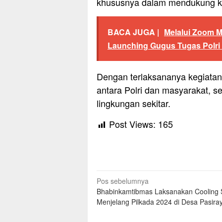
khususnya dalam mendukung keg
BACA JUGA |
Melalui Zoom M
Launching Gugus Tugas Polr
Dengan terlaksananya kegiatan
antara Polri dan masyarakat, s
lingkungan sekitar.
Post Views:
165
Navigasi
Pos sebelumnya
Bhabinkamtibmas Laksanakan Cooling
pos
Menjelang Pilkada 2024 di Desa Pasira