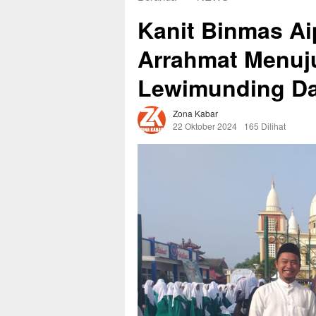
Kanit Binmas Ai
Arrahmat Menuj
Lewimunding Da
Zona Kabar
22 Oktober 2024
165 Dilihat