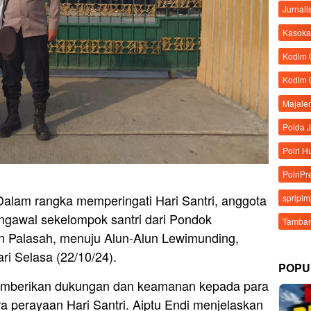
Jurnali
Kasoka
Kodim
Kodim 
Majale
Polda 
Polri 
PolriPr
alam rangka memperingati Hari Santri, anggota
spripi
engawal sekelompok santri dari Pondok
Tamban
n Palasah, menuju Alun-Alun Lewimunding,
i Selasa (22/10/24).
POPU
 memberikan dukungan dan keamanan kepada para
ra perayaan Hari Santri. Aiptu Endi menjelaskan