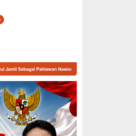
n
n Nasional
Jelang Musda KNPI Majalengka, Nama Gibra