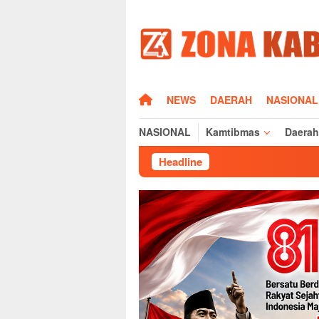
Loncat
ke
konten
HOME
NEWS
DAERAH
NASIONAL
NASIONAL
Kamtibmas
Daerah
Headline
Bupati Majalengka Duk