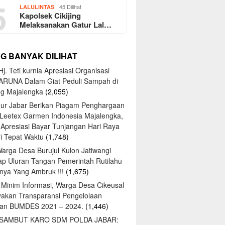
5
45 Dilihat
LALULINTAS
Kapolsek Cikijing
Melaksanakan Gatur Lal…
NG BANYAK DILIHAT
j. Teti kurnia Apresiasi Organisasi
ARUNA Dalam Giat Peduli Sampah di
ng Majalengka
(2,055)
ur Jabar Berikan Piagam Penghargaan
 Leetex Garmen Indonesia Majalengka,
 Apresiasi Bayar Tunjangan Hari Raya
tri Tepat Waktu
(1,748)
Warga Desa Burujul Kulon Jatiwangi
ap Uluran Tangan Pemerintah Rutilahu
ya Yang Ambruk !!!
(1,675)
 Minim Informasi, Warga Desa Cikeusal
yakan Transparansi Pengelolaan
an BUMDES 2021 – 2024.
(1,446)
 SAMBUT KARO SDM POLDA JABAR: