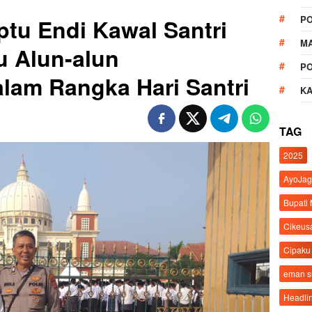
P
ptu Endi Kawal Santri
M
u Alun-alun
P
lam Rangka Hari Santri
K
TAG
2025
AyoJag
Bupati
Cikeus
Cipaku
eman 
Headli