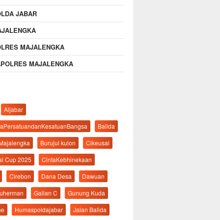
OLDA JABAR
AJALENGKA
OLRES MAJALENGKA
APOLRES MAJALENGKA
Aljabar
aPersatuandanKesatuanBangsa
Balida
 Majalengka
Burujul kulon
Cikeusal
al Cup 2025
CintaKebhinekaan
Cirebon
Dana Desa
Dawuan
suherman
Galian C
Gunung Kuda
ne
Humaspoldajabar
Jalan Balida