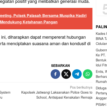
iatan positif yang melibatkan generasi muda.
eeting, Polsek Palasah Bersama Muspika Hadiri
i Mendukung Ketahanan Pangan
PALI
Kades H
 ini, diharapkan dapat mempererat hubungan
BINA T
erta menciptakan suasana aman dan kondusif di
Cidula
Gubern
Ke PT.
Bentuk
Idul Fi
SEBARKAN
Entis, 
Berhar
Rumahn
Pos berikutnya
Diduga
 System
Kapolsek Jatiwangi Laksanakan Police Goes to
Pertan
yu
School, Antisipasi Kenakalan Remaja
Anggar
PISAH