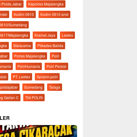
s Polda Jabar
Kapolres Majalengka
ndel
Kodim 0610
Kodim 0610 smd
 0610/Sumedang
0617/Majalengka
Kramat Jaya
Leetex
ngka
Malausma
Pilkades Balida
Jabar
Polres Majalengka
Polri
Humanis
PolriHumanis
Polri Persisi
esisi
PT. Leetex
Spripim.polri
mpoldajabar
Sumedang
Talaga
g Galian C
TNI POLRI
LER