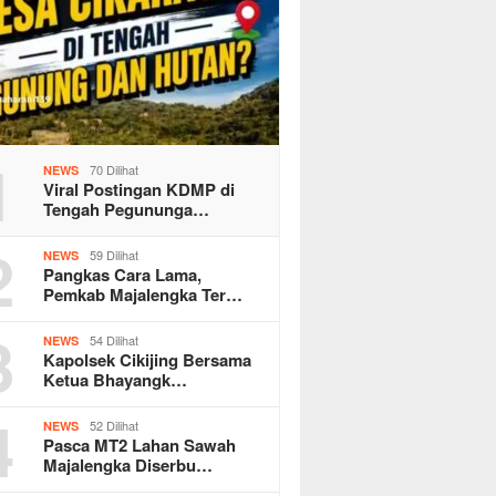
1
70 Dilihat
NEWS
Viral Postingan KDMP di
Tengah Pegununga…
2
59 Dilihat
NEWS
Pangkas Cara Lama,
Pemkab Majalengka Ter…
3
54 Dilihat
NEWS
Kapolsek Cikijing Bersama
Ketua Bhayangk…
4
52 Dilihat
NEWS
Pasca MT2 Lahan Sawah
Majalengka Diserbu…