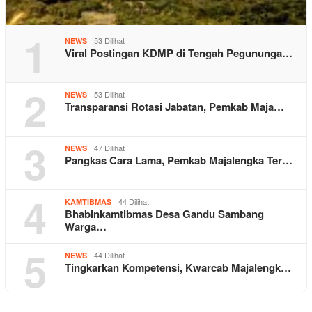
1
53 Dilihat
NEWS
Viral Postingan KDMP di Tengah Pegununga…
2
53 Dilihat
NEWS
Transparansi Rotasi Jabatan, Pemkab Maja…
3
47 Dilihat
NEWS
Pangkas Cara Lama, Pemkab Majalengka Ter…
4
44 Dilihat
KAMTIBMAS
Bhabinkamtibmas Desa Gandu Sambang
Warga…
5
44 Dilihat
NEWS
Tingkarkan Kompetensi, Kwarcab Majalengk…