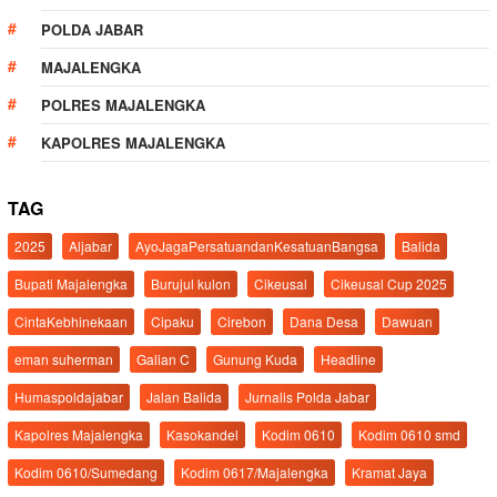
POLDA JABAR
MAJALENGKA
POLRES MAJALENGKA
KAPOLRES MAJALENGKA
TAG
2025
Aljabar
AyoJagaPersatuandanKesatuanBangsa
Balida
Bupati Majalengka
Burujul kulon
Cikeusal
Cikeusal Cup 2025
CintaKebhinekaan
Cipaku
Cirebon
Dana Desa
Dawuan
eman suherman
Galian C
Gunung Kuda
Headline
Humaspoldajabar
Jalan Balida
Jurnalis Polda Jabar
Kapolres Majalengka
Kasokandel
Kodim 0610
Kodim 0610 smd
Kodim 0610/Sumedang
Kodim 0617/Majalengka
Kramat Jaya