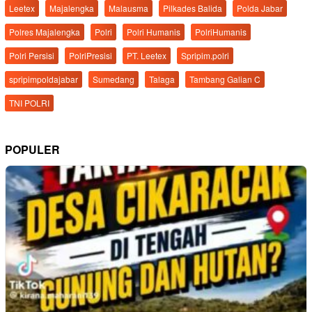
Leetex
Majalengka
Malausma
Pilkades Balida
Polda Jabar
Polres Majalengka
Polri
Polri Humanis
PolriHumanis
Polri Persisi
PolriPresisi
PT. Leetex
Spripim.polri
spripimpoldajabar
Sumedang
Talaga
Tambang Galian C
TNI POLRI
POPULER