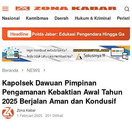
Loncat
Menu
ke
Mobile
konten
Nasional
Kamtibmas
Daerah
Hukum & Kriminal
Peristi
ng Polda Jabar: Edukasi Pengendara Hingga Ganti Knalpot Suka
Headline
Beranda
NEWS
Kapolsek Dawuan Pimpinan
Pengamanan Kebaktian Awal Tahun
2025 Berjalan Aman dan Kondusif
Zona Kabar
1 Februari 2025
201 Dilihat