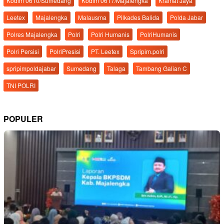
Kodim 0610/Sumedang
Kodim 0617/Majalengka
Kramat Jaya
Leetex
Majalengka
Malausma
Pilkades Balida
Polda Jabar
Polres Majalengka
Polri
Polri Humanis
PolriHumanis
Polri Persisi
PolriPresisi
PT. Leetex
Spripim.polri
spripimpoldajabar
Sumedang
Talaga
Tambang Galian C
TNI POLRI
POPULER