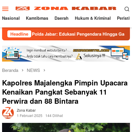
Loncat
Menu
ke
Mobile
konten
Nasional
Kamtibmas
Daerah
Hukum & Kriminal
Peristi
 Polda Jabar: Edukasi Pengendara Hingga Ganti Knalpot Sukare
Headline
Beranda
NEWS
Kapolres Majalengka Pimpin Upacara
Kenaikan Pangkat Sebanyak 11
Perwira dan 88 Bintara
Zona Kabar
1 Februari 2025
144 Dilihat