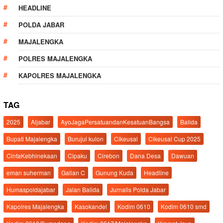
HEADLINE
POLDA JABAR
MAJALENGKA
POLRES MAJALENGKA
KAPOLRES MAJALENGKA
TAG
2025
Aljabar
AyoJagaPersatuandanKesatuanBangsa
Balida
Bupati Majalengka
Burujul kulon
Cikeusal
Cikeusal Cup 2025
CintaKebhinekaan
Cipaku
Cirebon
Dana Desa
Dawuan
eman suherman
Galian C
Gunung Kuda
Headline
Humaspoldajabar
Jalan Balida
Jurnalis Polda Jabar
Kapolres Majalengka
Kasokandel
Kodim 0610
Kodim 0610 smd