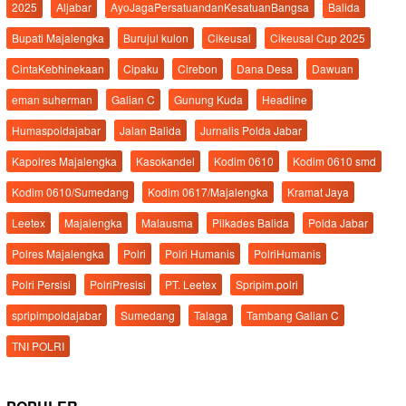
2025
Aljabar
AyoJagaPersatuandanKesatuanBangsa
Balida
Bupati Majalengka
Burujul kulon
Cikeusal
Cikeusal Cup 2025
CintaKebhinekaan
Cipaku
Cirebon
Dana Desa
Dawuan
eman suherman
Galian C
Gunung Kuda
Headline
Humaspoldajabar
Jalan Balida
Jurnalis Polda Jabar
Kapolres Majalengka
Kasokandel
Kodim 0610
Kodim 0610 smd
Kodim 0610/Sumedang
Kodim 0617/Majalengka
Kramat Jaya
Leetex
Majalengka
Malausma
Pilkades Balida
Polda Jabar
Polres Majalengka
Polri
Polri Humanis
PolriHumanis
Polri Persisi
PolriPresisi
PT. Leetex
Spripim.polri
spripimpoldajabar
Sumedang
Talaga
Tambang Galian C
TNI POLRI