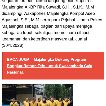
Kegiatan tersebut diikuti langsung oleh Kapolres
Majalengka AKBP Rita Suwadi, S.H., S.I.K., M.M
didampingi Wakapolres Majalengka Kompol Asep
Agustoni, S.E., M.M serta para Pejabat Utama Polres
Majalengka sebagai bagian dari upaya menjaga
kebugaran tubuh sekaligus memelihara situasi
keamanan dan ketertiban masyarakat, Jumat
(30/1/2026).
BACA JUGA |
Majalengka Dukung Program
Bongkar Ratoon Tebu untuk Swasembada Gula
Nasional.