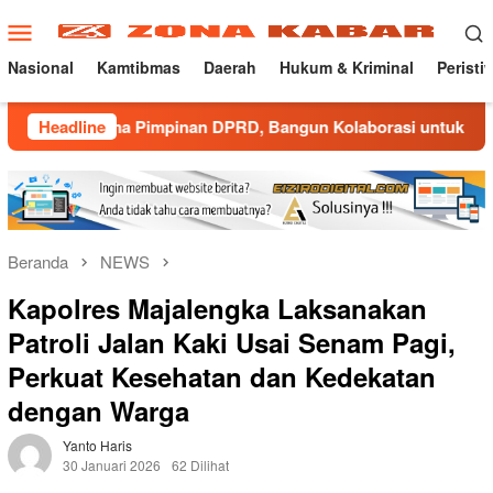
Loncat
Menu
ke
Mobile
konten
Nasional
Kamtibmas
Daerah
Hukum & Kriminal
Peristi
rsama Pimpinan DPRD, Bangun Kolaborasi untuk Majalengka Ko
Headline
Beranda
NEWS
Kapolres Majalengka Laksanakan
Patroli Jalan Kaki Usai Senam Pagi,
Perkuat Kesehatan dan Kedekatan
dengan Warga
Yanto Haris
30 Januari 2026
62 Dilihat