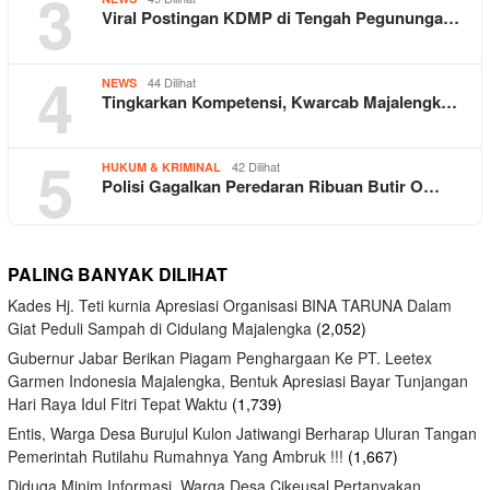
3
Viral Postingan KDMP di Tengah Pegununga…
4
44 Dilihat
NEWS
Tingkarkan Kompetensi, Kwarcab Majalengk…
5
42 Dilihat
HUKUM & KRIMINAL
Polisi Gagalkan Peredaran Ribuan Butir O…
PALING BANYAK DILIHAT
Kades Hj. Teti kurnia Apresiasi Organisasi BINA TARUNA Dalam
Giat Peduli Sampah di Cidulang Majalengka
(2,052)
Gubernur Jabar Berikan Piagam Penghargaan Ke PT. Leetex
Garmen Indonesia Majalengka, Bentuk Apresiasi Bayar Tunjangan
Hari Raya Idul Fitri Tepat Waktu
(1,739)
Entis, Warga Desa Burujul Kulon Jatiwangi Berharap Uluran Tangan
Pemerintah Rutilahu Rumahnya Yang Ambruk !!!
(1,667)
Diduga Minim Informasi, Warga Desa Cikeusal Pertanyakan