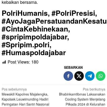
kebaikan bersama.
PolriHumanis, #PolriPresisi,
#AyoJagaPersatuandanKesatu
#CintaKebhinekaan,
#spripimpoldajabar,
#Spripim.polri,
#Humaspoldajabar
Post Views:
180
SEBARKAN
Navigasi
Pos sebelumnya
Pos berikutnya
Mewakili Kapolres Majalengka,
Bhabinkamtibmas Laksanakan
pos
Kapolsek Leuwimunding Hadiri
Cooling System Menjelang
Peringatan Hari Santri Nasional
Pilkada 2024 di Kelurahan