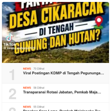
1
70 Dilihat
NEWS
Viral Postingan KDMP di Tengah Pegununga…
2
58 Dilihat
NEWS
Transparansi Rotasi Jabatan, Pemkab Maja…
55 Dilihat
NEWS
Pangkas Cara Lama, Pemkab Majalengka Ter…