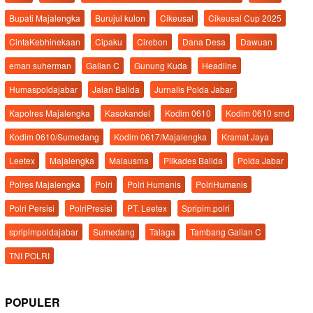
Bupati Majalengka
Burujul kulon
Cikeusal
Cikeusal Cup 2025
CintaKebhinekaan
Cipaku
Cirebon
Dana Desa
Dawuan
eman suherman
Galian C
Gunung Kuda
Headline
Humaspoldajabar
Jalan Balida
Jurnalis Polda Jabar
Kapolres Majalengka
Kasokandel
Kodim 0610
Kodim 0610 smd
Kodim 0610/Sumedang
Kodim 0617/Majalengka
Kramat Jaya
Leetex
Majalengka
Malausma
Pilkades Balida
Polda Jabar
Polres Majalengka
Polri
Polri Humanis
PolriHumanis
Polri Persisi
PolriPresisi
PT. Leetex
Spripim.polri
spripimpoldajabar
Sumedang
Talaga
Tambang Galian C
TNI POLRI
POPULER