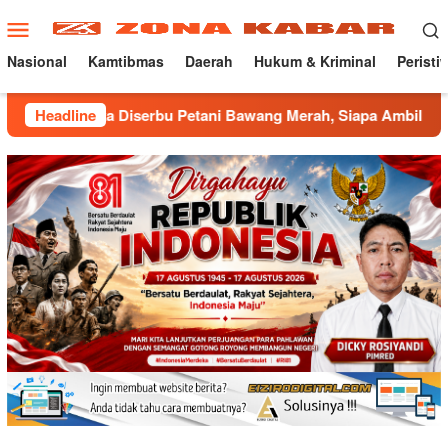
Loncat
Menu
ke
Mobile
konten
Nasional
Kamtibmas
Daerah
Hukum & Kriminal
Peristi
iserbu Petani Bawang Merah, Siapa Ambil Untung ???
Headline