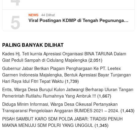
5
44 Dilihat
NEWS
Viral Postingan KDMP di Tengah Pegununga…
PALING BANYAK DILIHAT
Kades Hj. Teti kurnia Apresiasi Organisasi BINA TARUNA Dalam
Giat Peduli Sampah di Cidulang Majalengka
(2,051)
Gubernur Jabar Berikan Piagam Penghargaan Ke PT. Leetex
Garmen Indonesia Majalengka, Bentuk Apresiasi Bayar Tunjangan
Hari Raya Idul Fitri Tepat Waktu
(1,739)
Entis, Warga Desa Burujul Kulon Jatiwangi Berharap Uluran Tangan
Pemerintah Rutilahu Rumahnya Yang Ambruk !!!
(1,667)
Diduga Minim Informasi, Warga Desa Cikeusal Pertanyakan
Transparansi Pengelolaan Anggaran BUMDES 2021 – 2024.
(1,443)
PISAH SAMBUT KARO SDM POLDA JABAR: TRADISI PENUH
MAKNA MENUJU SDM POLRI YANG UNGGUL
(1,345)