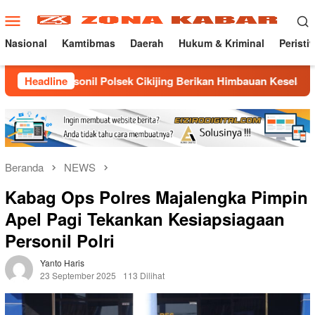
Loncat
Menu
ke
Mobile
konten
Nasional
Kamtibmas
Daerah
Hukum & Kriminal
Peristi
rsonil Polsek Cikijing Berikan Himbauan Keselamatan dan Kam
Headline
Beranda
NEWS
Kabag Ops Polres Majalengka Pimpin
Apel Pagi Tekankan Kesiapsiagaan
Personil Polri
Yanto Haris
23 September 2025
113 Dilihat