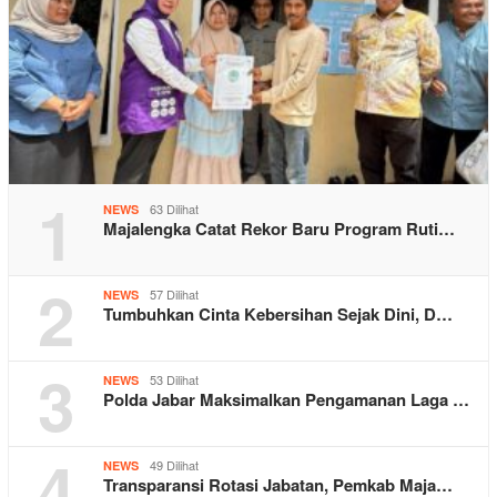
1
63 Dilihat
NEWS
Majalengka Catat Rekor Baru Program Ruti…
2
57 Dilihat
NEWS
Tumbuhkan Cinta Kebersihan Sejak Dini, D…
3
53 Dilihat
NEWS
Polda Jabar Maksimalkan Pengamanan Laga …
4
49 Dilihat
NEWS
Transparansi Rotasi Jabatan, Pemkab Maja…