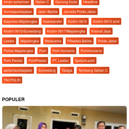
eman suherman
Galian C
Gunung Kuda
Headline
Humaspoldajabar
Jalan Balida
Jurnalis Polda Jabar
Kapolres Majalengka
Kasokandel
Kodim 0610
Kodim 0610 smd
Kodim 0610/Sumedang
Kodim 0617/Majalengka
Kramat Jaya
Leetex
Majalengka
Malausma
Pilkades Balida
Polda Jabar
Polres Majalengka
Polri
Polri Humanis
PolriHumanis
Polri Persisi
PolriPresisi
PT. Leetex
Spripim.polri
spripimpoldajabar
Sumedang
Talaga
Tambang Galian C
TNI POLRI
POPULER