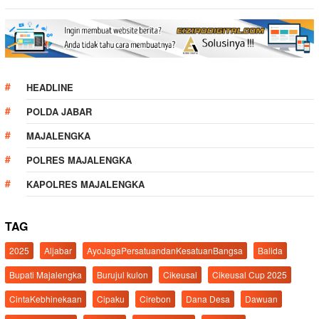
HEADLINE
POLDA JABAR
MAJALENGKA
POLRES MAJALENGKA
KAPOLRES MAJALENGKA
TAG
2025
Aljabar
AyoJagaPersatuandanKesatuanBangsa
Balida
Bupati Majalengka
Burujul kulon
Cikeusal
Cikeusal Cup 2025
CintaKebhinekaan
Cipaku
Cirebon
Dana Desa
Dawuan