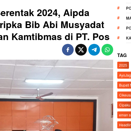
P
Serentak 2024, Aipda
M
ripka Bib Abi Musyadat
P
an Kamtibmas di PT. Pos
K
TAG
2025
AyoJag
Bupati
Cikeus
Cipaku
eman 
Headli