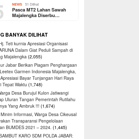
5
51 Dilihat
NEWS
Pasca MT2 Lahan Sawah
Majalengka Diserbu…
NG BANYAK DILIHAT
j. Teti kurnia Apresiasi Organisasi
ARUNA Dalam Giat Peduli Sampah di
ng Majalengka
(2,055)
ur Jabar Berikan Piagam Penghargaan
 Leetex Garmen Indonesia Majalengka,
 Apresiasi Bayar Tunjangan Hari Raya
tri Tepat Waktu
(1,748)
Warga Desa Burujul Kulon Jatiwangi
ap Uluran Tangan Pemerintah Rutilahu
ya Yang Ambruk !!!
(1,674)
 Minim Informasi, Warga Desa Cikeusal
yakan Transparansi Pengelolaan
an BUMDES 2021 – 2024.
(1,445)
 SAMBUT KARO SDM POLDA JABAR: