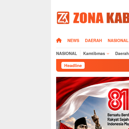
Loncat
ke
konten
HOME
NEWS
DAERAH
NASIONAL
NASIONAL
Kamtibmas
Daerah
Headline
Cegah Geng Mo