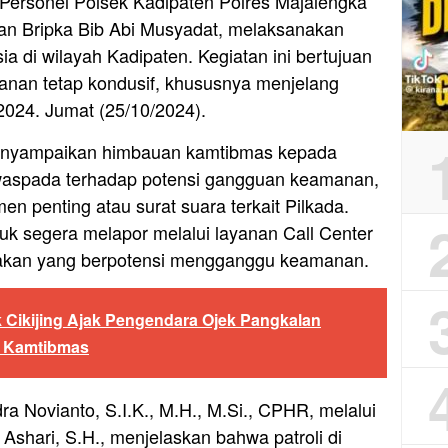
Personel Polsek Kadipaten Polres Majalengka
an Bripka Bib Abi Musyadat, melaksanakan
sia di wilayah Kadipaten. Kegiatan ini bertujuan
anan tetap kondusif, khususnya menjelang
2024. Jumat (25/10/2024).
enyampaikan himbauan kamtibmas kepada
 waspada terhadap potensi gangguan keamanan,
en penting atau surat suara terkait Pilkada.
uk segera melapor melalui layanan Call Center
igakan yang berpotensi mengganggu keamanan.
k Cikijing Ajak Pengendara Ojek Pangkalan
a Kamtibmas
a Novianto, S.I.K., M.H., M.Si., CPHR, melalui
shari, S.H., menjelaskan bahwa patroli di