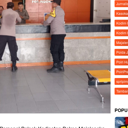
Jurnali
Kasoka
Kodim
Kodim 
Majale
Polda 
Polri 
PolriPr
spripi
Tamban
POPU