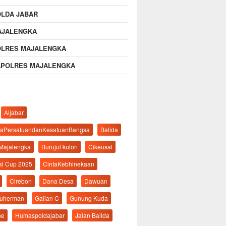
OLDA JABAR
AJALENGKA
OLRES MAJALENGKA
APOLRES MAJALENGKA
Aljabar
aPersatuandanKesatuanBangsa
Balida
 Majalengka
Burujul kulon
Cikeusal
al Cup 2025
CintaKebhinekaan
Cirebon
Dana Desa
Dawuan
suherman
Galian C
Gunung Kuda
ne
Humaspoldajabar
Jalan Balida