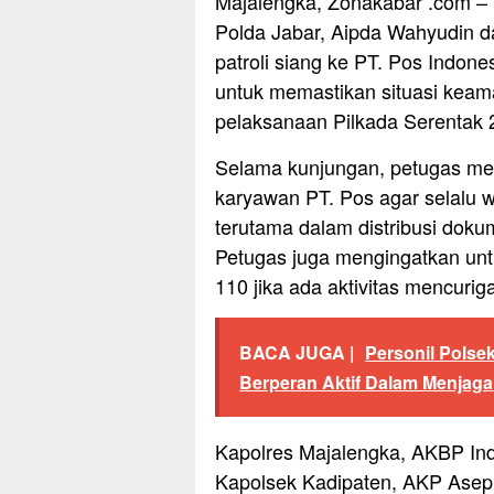
Majalengka, Zonakabar .com – 
Polda Jabar, Aipda Wahyudin d
patroli siang ke PT. Pos Indone
untuk memastikan situasi keam
pelaksanaan Pilkada Serentak 
Selama kunjungan, petugas m
karyawan PT. Pos agar selalu
terutama dalam distribusi dokum
Petugas juga mengingatkan unt
110 jika ada aktivitas mencur
BACA JUGA |
Personil Polse
Berperan Aktif Dalam Menjag
Kapolres Majalengka, AKBP Indr
Kapolsek Kadipaten, AKP Asep A