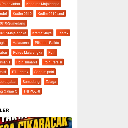
s Polda Jabar
Kapolres Majalengka
ndel
Kodim 0610
Kodim 0610 smd
 0610/Sumedang
0617/Majalengka
Kramat Jaya
Leetex
ngka
Malausma
Pilkades Balida
Jabar
Polres Majalengka
Polri
Humanis
PolriHumanis
Polri Persisi
esisi
PT. Leetex
Spripim.polri
mpoldajabar
Sumedang
Talaga
g Galian C
TNI POLRI
LER