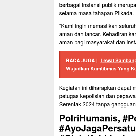
berbagai instansi publik merup
selama masa tahapan Pilkada.
“Kami ingin memastikan seluru
aman dan lancar. Kehadiran ka
aman bagi masyarakat dan instan
BACA JUGA |
Lewat Sambang,
Wujudkan Kamtibmas Yang Ko
Kegiatan ini diharapkan dapat 
petugas kepolisian dan pegaw
Serentak 2024 tanpa ganggua
PolriHumanis, #Po
#AyoJagaPersat