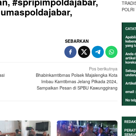
n, #spripimpoldajabar,
TRADI
Humaspoldajabar,
POLRI
SEBARKAN
Pos berikutnya
asi
Bhabinkamtibmas Polsek Majalengka Kota
Imbau Kamtibmas Jelang Pilkada 2024,
Sampaikan Pesan di SPBU Kawunggirang