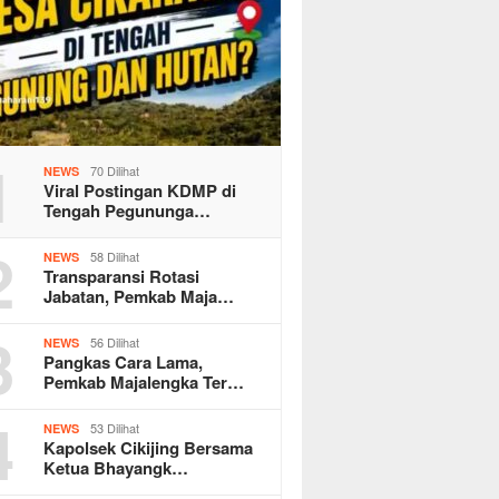
1
70 Dilihat
NEWS
Viral Postingan KDMP di
Tengah Pegununga…
2
58 Dilihat
NEWS
Transparansi Rotasi
Jabatan, Pemkab Maja…
3
56 Dilihat
NEWS
Pangkas Cara Lama,
Pemkab Majalengka Ter…
4
53 Dilihat
NEWS
Kapolsek Cikijing Bersama
Ketua Bhayangk…