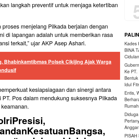
akan langkah preventif untuk menjaga ketertiban
h proses menjelang Pilkada berjalan dengan
mi di lapangan adalah untuk memberikan rasa
PALI
si terkait,” ujar AKP Asep Ashari.
Kades H
BINA T
Cidula
 Bhabinkamtibmas Polsek Cikijing Ajak Warga
Gubern
ndusif
Ke PT.
Bentuk
Idul Fi
memperkuat kesiapsiagaan dan sinergi antara
Entis, 
ai PT. Pos dalam mendukung suksesnya Pilkada
Berhar
n keamanan.
Rumahn
Diduga
lriPresisi,
Pertan
uandanKesatuanBangsa,
Anggar
PISAH