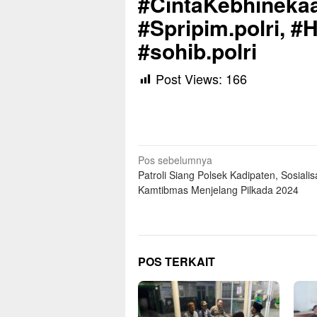
#CintaKebhinekaa
#Spripim.polri, #
#sohib.polri
Post Views:
166
Navigasi
Pos sebelumnya
Patroli Siang Polsek Kadipaten, Sosialis
pos
Kamtibmas Menjelang Pilkada 2024
POS TERKAIT