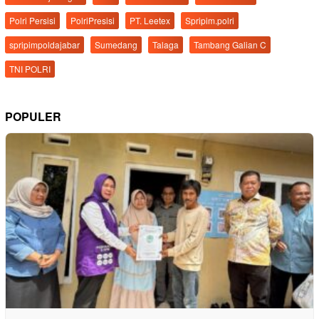
Polri Persisi
PolriPresisi
PT. Leetex
Spripim.polri
spripimpoldajabar
Sumedang
Talaga
Tambang Galian C
TNI POLRI
POPULER