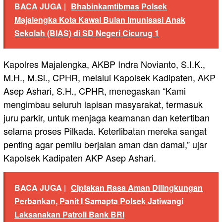
BACA JUGA |
Bhabinkamtibmas Polsek
Majalengka Kota Kawal Bulan Imunisasi Anak
Sekolah (BIAS) di SD Negeri Cicurug 1
Kapolres Majalengka, AKBP Indra Novianto, S.I.K.,
M.H., M.Si., CPHR, melalui Kapolsek Kadipaten, AKP
Asep Ashari, S.H., CPHR, menegaskan “Kami
mengimbau seluruh lapisan masyarakat, termasuk
juru parkir, untuk menjaga keamanan dan ketertiban
selama proses Pilkada. Keterlibatan mereka sangat
penting agar pemilu berjalan aman dan damai,” ujar
Kapolsek Kadipaten AKP Asep Ashari.
BACA JUGA |
Ciptakan Rasa Aman Dilingkungan
Perbankan, Panit I Samapta Polsek Jatiwangi
Laksanakan Patroli Bank BRI