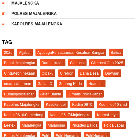
MAJALENGKA
POLRES MAJALENGKA
KAPOLRES MAJALENGKA
TAG
2025
Aljabar
AyoJagaPersatuandanKesatuanBangsa
Balida
Bupati Majalengka
Burujul kulon
Cikeusal
Cikeusal Cup 2025
CintaKebhinekaan
Cipaku
Cirebon
Dana Desa
Dawuan
eman suherman
Galian C
Gunung Kuda
Headline
Humaspoldajabar
Jalan Balida
Jurnalis Polda Jabar
Kapolres Majalengka
Kasokandel
Kodim 0610
Kodim 0610 smd
Kodim 0610/Sumedang
Kodim 0617/Majalengka
Kramat Jaya
Leetex
Majalengka
Malausma
Pilkades Balida
Polda Jabar
Polres Majalengka
Polri
Polri Humanis
PolriHumanis