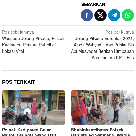
SEBARKAN
Navigasi
Pos sebelumnya
Pos berikutnya
Waspada Jelang Pilkada, Polsek
Jelang Pilkada Serentak 2024,
pos
Kadipaten Perkuat Patroli di
Aipda Wahyudin dan Bripka Bib
Lokasi Vital
Abi Musyadat Berikan Himbauan
Kamtibmas di PT. Pos
POS TERKAIT
Polsek Kadipaten Gelar
Bhabinkamtibmas Polsek
Patroli Dialogis Siang Hari
Bantarujeg Sambangi Warga