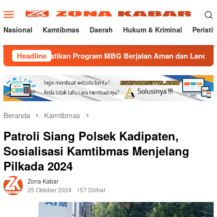
Loncat
Menu
ke
Mobile
konten
Nasional
Kamtibmas
Daerah
Hukum & Kriminal
Peristi
ikan Program MBG Berjalan Aman dan Lancar
Headline
Gatur Lali
Beranda
Kamtibmas
Patroli Siang Polsek Kadipaten,
Sosialisasi Kamtibmas Menjelang
Pilkada 2024
Zona Kabar
25 Oktober 2024
157 Dilihat