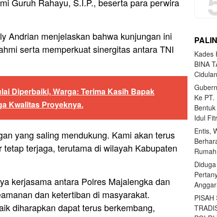
hmi Guruh Rahayu, S.I.P., beserta para perwira
y Andrian menjelaskan bahwa kunjungan ini
PALI
rahmi serta memperkuat sinergitas antara TNI
Kades H
BINA T
Cidula
Gubern
lai Diperbaiki, Warga: Terima Kasih Bapak
Ke PT.
aga Kwalitas Proyeknya.
Bentuk
Idul Fi
Entis, 
angan yang saling mendukung. Kami akan terus
Berhar
tetap terjaga, terutama di wilayah Kabupaten
Rumahn
Diduga
Pertan
ya kerjasama antara Polres Majalengka dan
Anggar
amanan dan ketertiban di masyarakat.
PISAH
 baik diharapkan dapat terus berkembang,
TRADI