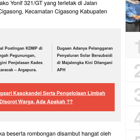
ako Yonif 321/GT yang terletak di Jalan
 Cigasong, Kecamatan Cigasong Kabupaten
ral Postingan KDMP di
Dugaan Adanya Pelanggaran
ngah Pegunungan,
Penyaluran Solar Bersubsidi
gini Penjelasan Kades
di Majalengka Kini Ditangani
karacak – Argapura.
APH
gsari Kasokandel Serta Pengelolaan Limbah
 Disorot Warga, Ada Apakah ??
ka beserta rombongan disambut hangat oleh