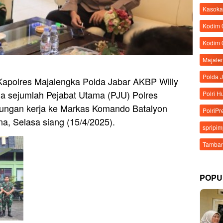
Kasoka
Kodim
Kodim 
Majale
Polda 
Kapolres Majalengka Polda Jabar AKBP Willy
ma sejumlah Pejabat Utama (PJU) Polres
Polri 
ungan kerja ke Markas Komando Batalyon
PolriPr
una, Selasa siang (15/4/2025).
spripi
Tamban
POPU