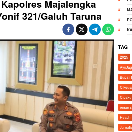
, Kapolres Majalengka
M
onif 321/Galuh Taruna
P
K
TAG
2025
AyoJag
Bupati
Cikeus
Cipaku
eman 
Headli
Jurnali