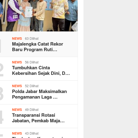
1
63 Dilihat
NEWS
Majalengka Catat Rekor
Baru Program Ruti…
2
56 Dilihat
NEWS
Tumbuhkan Cinta
Kebersihan Sejak Dini, D…
3
52 Dilihat
NEWS
Polda Jabar Maksimalkan
Pengamanan Laga …
4
49 Dilihat
NEWS
Transparansi Rotasi
Jabatan, Pemkab Maja…
43 Dilihat
NEWS