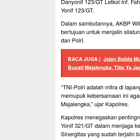
Danyonif 123/GT Letkol Inf. Fa
Yonif 123/GT.
Dalam sambutannya, AKBP Will
bertujuan untuk menjalin silatu
dan Polri.
BACA JUGA |
Jalan Balida Mu
Bupati Majalengka, Titip Ya J
“TNI-Polri adalah mitra di lap
memupuk kebersamaan ini agar 
Majalengka,” ujar Kapolres.
Kapolres menegaskan pentingn
Yonif 321/GT dalam menjaga ke
Sinergitas yang sudah terjalin