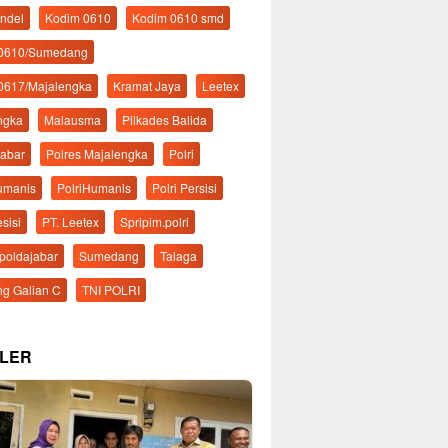
ndel
Kodim 0610
Kodim 0610 smd
 0610/Sumedang
0617/Majalengka
Kramat Jaya
Leetex
ngka
Malausma
Pilkades Balida
Jabar
Polres Majalengka
Polri
Humanis
PolriHumanis
Polri Persisi
esisi
PT. Leetex
Spripim.polri
mpoldajabar
Sumedang
Talaga
g Galian C
TNI POLRI
LER