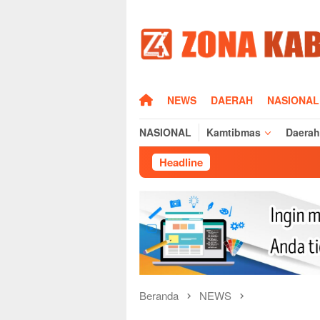
Loncat
ke
konten
HOME
NEWS
DAERAH
NASIONAL
NASIONAL
Kamtibmas
Daerah
Headline
Kapolres Maj
Beranda
NEWS