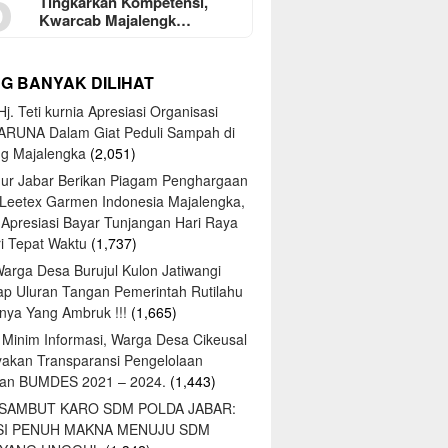
5
Tingkarkan Kompetensi,
Kwarcab Majalengk…
NG BANYAK DILIHAT
j. Teti kurnia Apresiasi Organisasi
ARUNA Dalam Giat Peduli Sampah di
ng Majalengka
(2,051)
ur Jabar Berikan Piagam Penghargaan
 Leetex Garmen Indonesia Majalengka,
 Apresiasi Bayar Tunjangan Hari Raya
tri Tepat Waktu
(1,737)
Warga Desa Burujul Kulon Jatiwangi
ap Uluran Tangan Pemerintah Rutilahu
ya Yang Ambruk !!!
(1,665)
 Minim Informasi, Warga Desa Cikeusal
yakan Transparansi Pengelolaan
an BUMDES 2021 – 2024.
(1,443)
 SAMBUT KARO SDM POLDA JABAR:
SI PENUH MAKNA MENUJU SDM