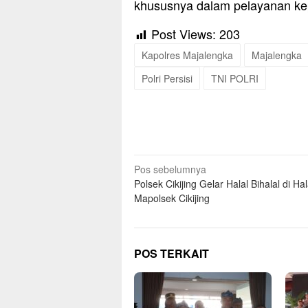
khususnya dalam pelayanan ke
Post Views:
203
Kapolres Majalengka
Majalengka
Polri Persisi
TNI POLRI
Navigasi
Pos sebelumnya
Polsek Cikijing Gelar Halal Bihalal di H
pos
Mapolsek Cikijing
POS TERKAIT