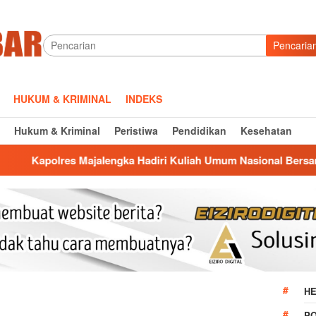
Pencaria
HUKUM & KRIMINAL
INDEKS
Hukum & Kriminal
Peristiwa
Pendidikan
Kesehatan
alengka Hadiri Kuliah Umum Nasional Bersama Kepala BNN RI 
HE
P