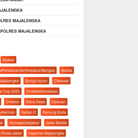
AJALENGKA
OLRES MAJALENGKA
APOLRES MAJALENGKA
Aljabar
aPersatuandanKesatuanBangsa
Balida
 Majalengka
Burujul kulon
Cikeusal
al Cup 2025
CintaKebhinekaan
Cirebon
Dana Desa
Dawuan
suherman
Galian C
Gunung Kuda
ne
Humaspoldajabar
Jalan Balida
s Polda Jabar
Kapolres Majalengka