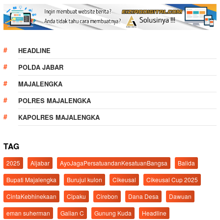
HEADLINE
POLDA JABAR
MAJALENGKA
POLRES MAJALENGKA
KAPOLRES MAJALENGKA
TAG
2025
Aljabar
AyoJagaPersatuandanKesatuanBangsa
Balida
Bupati Majalengka
Burujul kulon
Cikeusal
Cikeusal Cup 2025
CintaKebhinekaan
Cipaku
Cirebon
Dana Desa
Dawuan
eman suherman
Galian C
Gunung Kuda
Headline