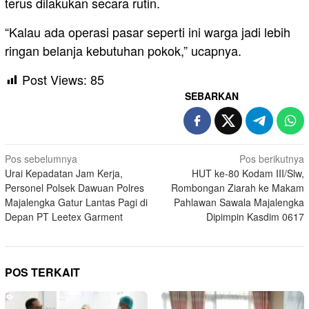
terus dilakukan secara rutin.
“Kalau ada operasi pasar seperti ini warga jadi lebih
ringan belanja kebutuhan pokok,” ucapnya.
Post Views:
85
SEBARKAN
Navigasi
Pos sebelumnya
Pos berikutnya
Urai Kepadatan Jam Kerja,
HUT ke-80 Kodam III/Slw,
pos
Personel Polsek Dawuan Polres
Rombongan Ziarah ke Makam
Majalengka Gatur Lantas Pagi di
Pahlawan Sawala Majalengka
Depan PT Leetex Garment
Dipimpin Kasdim 0617
POS TERKAIT