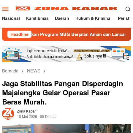
Loncat
Menu
ke
Mobile
konten
Nasional
Kamtibmas
Daerah
Hukum & Kriminal
Peristi
astikan Program MBG Berjalan Aman dan Lancar
Headline
Gatur L
Beranda
NEWS
Jaga Stabilitas Pangan Disperdagin
Majalengka Gelar Operasi Pasar
Beras Murah.
Zona Kabar
18 Mei 2026
85 Dilihat