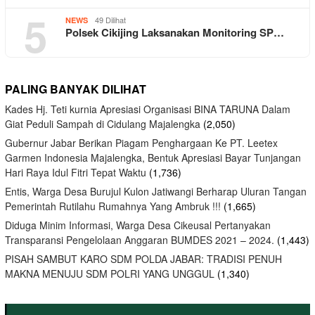
5
49 Dilihat
NEWS
Polsek Cikijing Laksanakan Monitoring SP…
PALING BANYAK DILIHAT
Kades Hj. Teti kurnia Apresiasi Organisasi BINA TARUNA Dalam
Giat Peduli Sampah di Cidulang Majalengka
(2,050)
Gubernur Jabar Berikan Piagam Penghargaan Ke PT. Leetex
Garmen Indonesia Majalengka, Bentuk Apresiasi Bayar Tunjangan
Hari Raya Idul Fitri Tepat Waktu
(1,736)
Entis, Warga Desa Burujul Kulon Jatiwangi Berharap Uluran Tangan
Pemerintah Rutilahu Rumahnya Yang Ambruk !!!
(1,665)
Diduga Minim Informasi, Warga Desa Cikeusal Pertanyakan
Transparansi Pengelolaan Anggaran BUMDES 2021 – 2024.
(1,443)
PISAH SAMBUT KARO SDM POLDA JABAR: TRADISI PENUH
MAKNA MENUJU SDM POLRI YANG UNGGUL
(1,340)