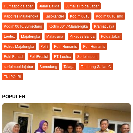
Humaspoldajabar
Jalan Balida
Jurnalis Polda Jabar
Kapolres Majalengka
Kasokandel
Kodim 0610
Kodim 0610 smd
Kodim 0610/Sumedang
Kodim 0617/Majalengka
Kramat Jaya
Leetex
Majalengka
Malausma
Pilkades Balida
Polda Jabar
Polres Majalengka
Polri
Polri Humanis
PolriHumanis
Polri Persisi
PolriPresisi
PT. Leetex
Spripim.polri
spripimpoldajabar
Sumedang
Talaga
Tambang Galian C
TNI POLRI
POPULER