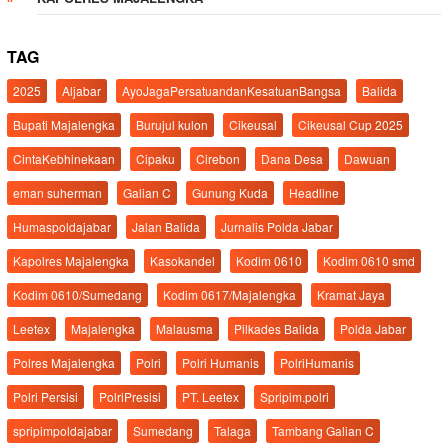
TAG
2025
Aljabar
AyoJagaPersatuandanKesatuanBangsa
Balida
Bupati Majalengka
Burujul kulon
Cikeusal
Cikeusal Cup 2025
CintaKebhinekaan
Cipaku
Cirebon
Dana Desa
Dawuan
eman suherman
Galian C
Gunung Kuda
Headline
Humaspoldajabar
Jalan Balida
Jurnalis Polda Jabar
Kapolres Majalengka
Kasokandel
Kodim 0610
Kodim 0610 smd
Kodim 0610/Sumedang
Kodim 0617/Majalengka
Kramat Jaya
Leetex
Majalengka
Malausma
Pilkades Balida
Polda Jabar
Polres Majalengka
Polri
Polri Humanis
PolriHumanis
Polri Persisi
PolriPresisi
PT. Leetex
Spripim.polri
spripimpoldajabar
Sumedang
Talaga
Tambang Galian C