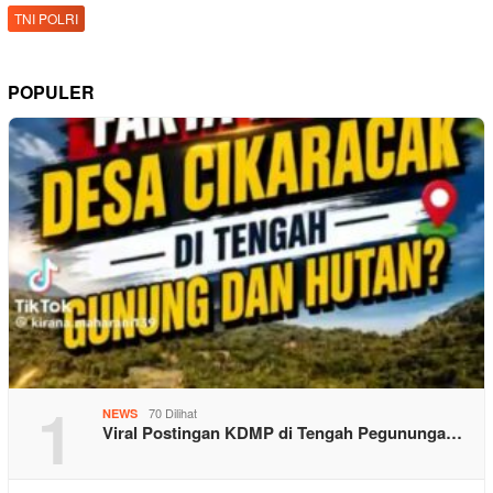
TNI POLRI
POPULER
1
70 Dilihat
NEWS
Viral Postingan KDMP di Tengah Pegununga…