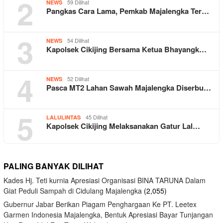
2
59 Dilihat
NEWS
Pangkas Cara Lama, Pemkab Majalengka Ter…
3
54 Dilihat
NEWS
Kapolsek Cikijing Bersama Ketua Bhayangk…
4
52 Dilihat
NEWS
Pasca MT2 Lahan Sawah Majalengka Diserbu…
5
45 Dilihat
LALULINTAS
Kapolsek Cikijing Melaksanakan Gatur Lal…
PALING BANYAK DILIHAT
Kades Hj. Teti kurnia Apresiasi Organisasi BINA TARUNA Dalam
Giat Peduli Sampah di Cidulang Majalengka
(2,055)
Gubernur Jabar Berikan Piagam Penghargaan Ke PT. Leetex
Garmen Indonesia Majalengka, Bentuk Apresiasi Bayar Tunjangan