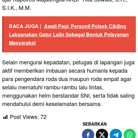
S.I.K., M.M.
BACA JUGA |
Awali Pagi, Personil Polsek Cikijing
Laksanakan Gatur Lalin Sebagai Bentuk Pelayanan
Masyarakat
Selain mengurai kepadatan, petugas di lapangan juga
aktif memberikan imbauan secara humanis kepada
para pengendara roda dua maupun roda empat agar
selalu mematuhi rambu-rambu lalu lintas,
menggunakan helm berstandar SNI, serta tidak saling
mendahului demi keselamatan bersama.
Post Views:
72
SEBARKAN