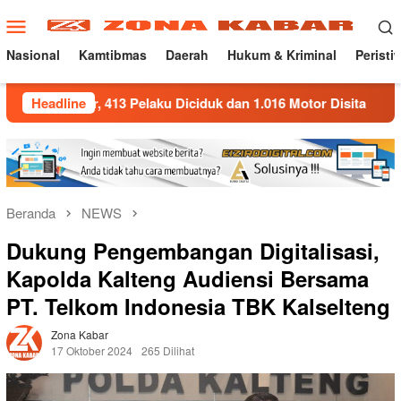
Loncat
Menu
ke
Mobile
konten
Nasional
Kamtibmas
Daerah
Hukum & Kriminal
Peristi
ar, 413 Pelaku Diciduk dan 1.016 Motor Disita
Headline
Polda Jab
Beranda
NEWS
Dukung Pengembangan Digitalisasi,
Kapolda Kalteng Audiensi Bersama
PT. Telkom Indonesia TBK Kalselteng
Zona Kabar
17 Oktober 2024
265 Dilihat