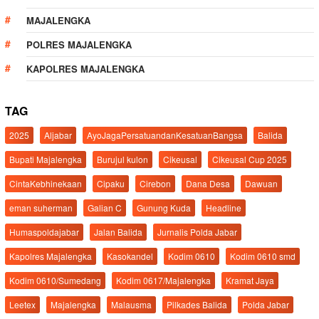
MAJALENGKA
POLRES MAJALENGKA
KAPOLRES MAJALENGKA
TAG
2025
Aljabar
AyoJagaPersatuandanKesatuanBangsa
Balida
Bupati Majalengka
Burujul kulon
Cikeusal
Cikeusal Cup 2025
CintaKebhinekaan
Cipaku
Cirebon
Dana Desa
Dawuan
eman suherman
Galian C
Gunung Kuda
Headline
Humaspoldajabar
Jalan Balida
Jurnalis Polda Jabar
Kapolres Majalengka
Kasokandel
Kodim 0610
Kodim 0610 smd
Kodim 0610/Sumedang
Kodim 0617/Majalengka
Kramat Jaya
Leetex
Majalengka
Malausma
Pilkades Balida
Polda Jabar