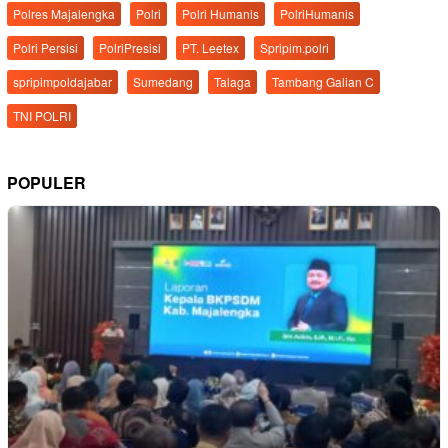
Polres Majalengka
Polri
Polri Humanis
PolriHumanis
Polri Persisi
PolriPresisi
PT. Leetex
Spripim.polri
spripimpoldajabar
Sumedang
Talaga
Tambang Galian C
TNI POLRI
POPULER