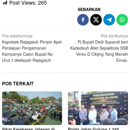
Post Views:
265
SEBARKAN
Navigasi
Pos sebelumnya
Pos berikutnya
Kapolsek Rajagaluh Pimpin Apel
Pj Bupati Dedi Supandi beri
pos
Persiapan Pengamanan
Kadedeuh Atlet Sepakbola SSB
Kampanye Calon Bupati No
Vinex D Cikjing Yang Meraih
Urut.1 diwilayah Rajagaluh
Emas.
POS TERKAIT
Sikat Kejahatan Jalanan di
Polda Jabar Gulung 1.245