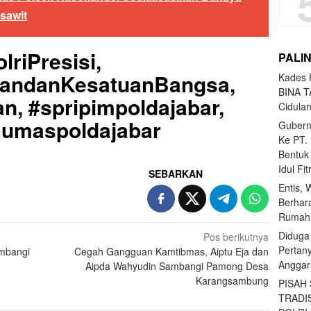
sawit
lriPresisi,
PALI
uandanKesatuanBangsa,
Kades H
BINA T
n, #spripimpoldajabar,
Cidula
#Humaspoldajabar
Gubern
Ke PT.
Bentuk
Idul Fi
SEBARKAN
Entis, 
Berhar
Rumahn
Diduga
Pos berikutnya
Pertan
ambangi
Cegah Gangguan Kamtibmas, Aiptu Eja dan
Anggar
Aipda Wahyudin Sambangi Pamong Desa
Karangsambung
PISAH
TRADI