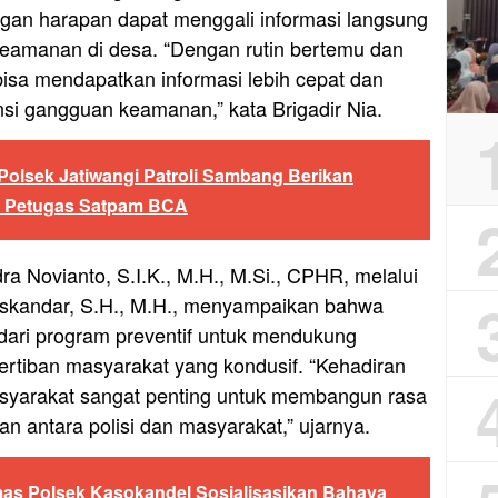
ngan harapan dapat menggali informasi langsung
i keamanan di desa. “Dengan rutin bertemu dan
isa mendapatkan informasi lebih cepat dan
si gangguan keamanan,” kata Brigadir Nia.
Polsek Jatiwangi Patroli Sambang Berikan
 Petugas Satpam BCA
a Novianto, S.I.K., M.H., M.Si., CPHR, melalui
iskandar, S.H., M.H., menyampaikan bahwa
 dari program preventif untuk mendukung
rtiban masyarakat yang kondusif. “Kehadiran
syarakat sangat penting untuk membangun rasa
 antara polisi dan masyarakat,” ujarnya.
as Polsek Kasokandel Sosialisasikan Bahaya