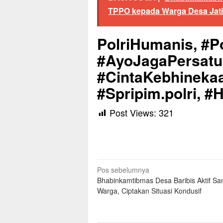
TPPO kepada Warga Desa Jati
PolriHumanis, #Po
#AyoJagaPersat
#CintaKebhinekaa
#Spripim.polri, 
Post Views:
321
Navigasi
Pos sebelumnya
Bhabinkamtibmas Desa Baribis Aktif S
pos
Warga, Ciptakan Situasi Kondusif