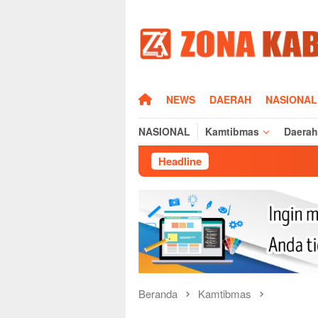
Loncat
ke
konten
HOME
NEWS
DAERAH
NASIONAL
NASIONAL
Kamtibmas
Daerah
Headline
Beranda
Kamtibmas