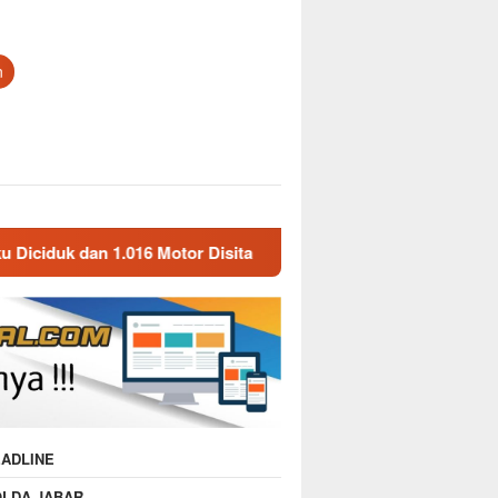
n
6 Motor Disita
Polda Jabar Gulung 1.245 Tersangka Nar
ADLINE
OLDA JABAR