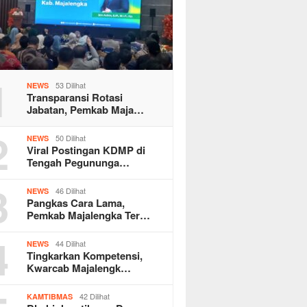
1
53 Dilihat
NEWS
Transparansi Rotasi
Jabatan, Pemkab Maja…
2
50 Dilihat
NEWS
Viral Postingan KDMP di
Tengah Pegununga…
3
46 Dilihat
NEWS
Pangkas Cara Lama,
Pemkab Majalengka Ter…
4
44 Dilihat
NEWS
Tingkarkan Kompetensi,
Kwarcab Majalengk…
42 Dilihat
KAMTIBMAS