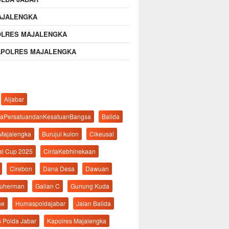
AJALENGKA
OLRES MAJALENGKA
APOLRES MAJALENGKA
Aljabar
aPersatuandanKesatuanBangsa
Balida
 Majalengka
Burujul kulon
Cikeusal
al Cup 2025
CintaKebhinekaan
Cirebon
Dana Desa
Dawuan
suherman
Galian C
Gunung Kuda
ne
Humaspoldajabar
Jalan Balida
s Polda Jabar
Kapolres Majalengka