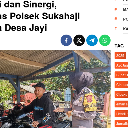
 dan Sinergi,
M
s Polsek Sukahaji
P
 Desa Jayi
K
TAG
2025
AyoJag
Bupati
Cikeus
Cipaku
eman 
Headli
Jurnali