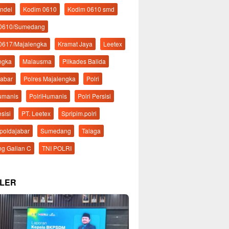
ndel
Kodim 0610
Kodim 0610 smd
 0610/Sumedang
0617/Majalengka
Kramat Jaya
Leetex
ngka
Malausma
Pilkades Balida
Jabar
Polres Majalengka
Polri
Humanis
PolriHumanis
Polri Persisi
esisi
PT. Leetex
Spripim.polri
mpoldajabar
Sumedang
Talaga
g Galian C
TNI POLRI
LER