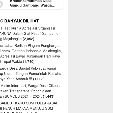
5
Bhabinkamtibmas Desa
Gandu Sambang Warga…
NG BANYAK DILIHAT
j. Teti kurnia Apresiasi Organisasi
ARUNA Dalam Giat Peduli Sampah di
ng Majalengka
(2,052)
ur Jabar Berikan Piagam Penghargaan
 Leetex Garmen Indonesia Majalengka,
 Apresiasi Bayar Tunjangan Hari Raya
tri Tepat Waktu
(1,740)
Warga Desa Burujul Kulon Jatiwangi
ap Uluran Tangan Pemerintah Rutilahu
ya Yang Ambruk !!!
(1,668)
 Minim Informasi, Warga Desa Cikeusal
yakan Transparansi Pengelolaan
an BUMDES 2021 – 2024.
(1,443)
 SAMBUT KARO SDM POLDA JABAR:
SI PENUH MAKNA MENUJU SDM