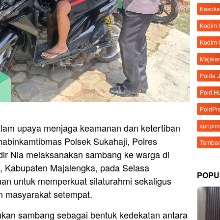
Kasoka
Kodim
Kodim 
Majale
Polda 
Polri 
PolriPr
lam upaya menjaga keamanan dan ketertiban
spripi
abinkamtibmas Polsek Sukahaji, Polres
Tamban
adir Nia melaksanakan sambang ke warga di
, Kabupaten Majalengka, pada Selasa
POPU
juan untuk memperkuat silaturahmi sekaligus
an masyarakat setempat.
akukan sambang sebagai bentuk kedekatan antara