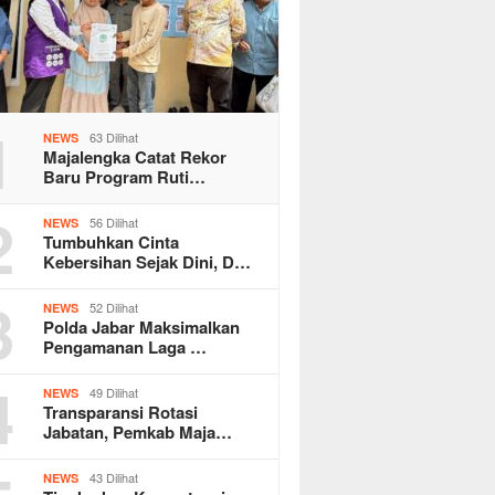
1
63 Dilihat
NEWS
Majalengka Catat Rekor
Baru Program Ruti…
2
56 Dilihat
NEWS
Tumbuhkan Cinta
Kebersihan Sejak Dini, D…
3
52 Dilihat
NEWS
Polda Jabar Maksimalkan
Pengamanan Laga …
4
49 Dilihat
NEWS
Transparansi Rotasi
Jabatan, Pemkab Maja…
43 Dilihat
NEWS