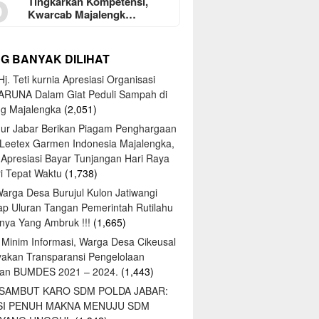
5
Tingkarkan Kompetensi,
Kwarcab Majalengk…
NG BANYAK DILIHAT
j. Teti kurnia Apresiasi Organisasi
ARUNA Dalam Giat Peduli Sampah di
ng Majalengka
(2,051)
ur Jabar Berikan Piagam Penghargaan
 Leetex Garmen Indonesia Majalengka,
 Apresiasi Bayar Tunjangan Hari Raya
tri Tepat Waktu
(1,738)
Warga Desa Burujul Kulon Jatiwangi
ap Uluran Tangan Pemerintah Rutilahu
ya Yang Ambruk !!!
(1,665)
 Minim Informasi, Warga Desa Cikeusal
yakan Transparansi Pengelolaan
an BUMDES 2021 – 2024.
(1,443)
 SAMBUT KARO SDM POLDA JABAR:
SI PENUH MAKNA MENUJU SDM