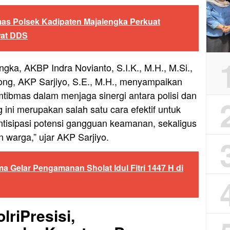
as Polsek Kadipaten Majalengka Perkuat
wat DDS
gka, AKBP Indra Novianto, S.I.K., M.H., M.Si.,
ng, AKP Sarjiyo, S.E., M.H., menyampaikan
tibmas dalam menjaga sinergi antara polisi dan
ini merupakan salah satu cara efektif untuk
tisipasi potensi gangguan keamanan, sekaligus
warga,” ujar AKP Sarjiyo.
a Gelar Pengamanan Sholat Idul Fitri 1447 H di
lriPresisi,