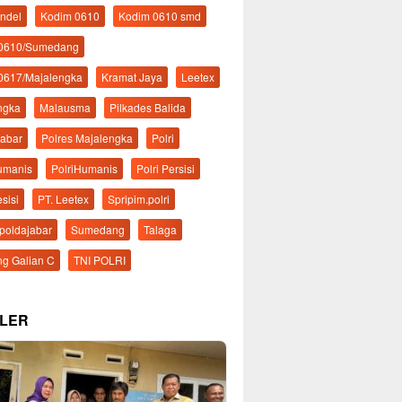
ndel
Kodim 0610
Kodim 0610 smd
 0610/Sumedang
0617/Majalengka
Kramat Jaya
Leetex
ngka
Malausma
Pilkades Balida
Jabar
Polres Majalengka
Polri
Humanis
PolriHumanis
Polri Persisi
esisi
PT. Leetex
Spripim.polri
mpoldajabar
Sumedang
Talaga
g Galian C
TNI POLRI
LER