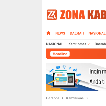
Loncat
ke
konten
HOME
NEWS
DAERAH
NASIONAL
NASIONAL
Kamtibmas
Daerah
Headline
Beranda
Kamtibmas