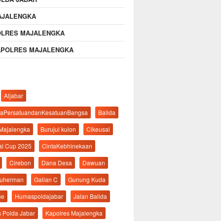
AJALENGKA
OLRES MAJALENGKA
APOLRES MAJALENGKA
Aljabar
aPersatuandanKesatuanBangsa
Balida
 Majalengka
Burujul kulon
Cikeusal
al Cup 2025
CintaKebhinekaan
Cirebon
Dana Desa
Dawuan
suherman
Galian C
Gunung Kuda
ne
Humaspoldajabar
Jalan Balida
s Polda Jabar
Kapolres Majalengka