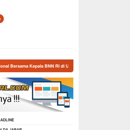
n
 Kepala BNN RI di UNMA
Nostalgia Masa Dinas, Kepala
ADLINE
OLDA JABAR