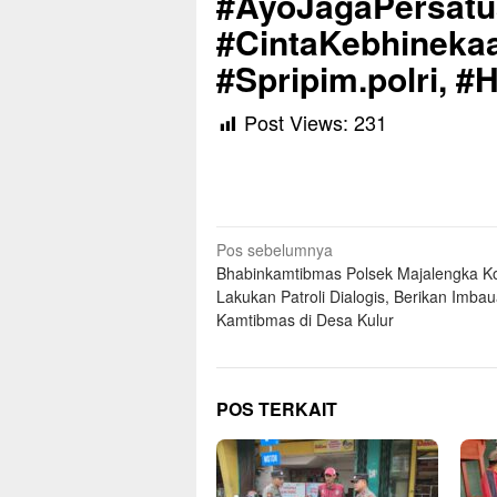
#AyoJagaPersat
#CintaKebhinekaa
#Spripim.polri, 
Post Views:
231
Navigasi
Pos sebelumnya
Bhabinkamtibmas Polsek Majalengka K
pos
Lakukan Patroli Dialogis, Berikan Imba
Kamtibmas di Desa Kulur
POS TERKAIT