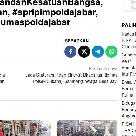
uandanKesatuanBangsa,
n, #spripimpoldajabar,
#Humaspoldajabar
PALI
Kades H
BINA T
SEBARKAN
Cidula
Gubern
Ke PT.
Bentuk
Pos berikutnya
Idul Fi
ota
Jaga Silaturahmi dan Sinergi, Bhabinkamtibmas
uan
Polsek Sukahaji Sambangi Warga Desa Jayi
Entis, 
Berhar
Rumahn
Diduga
Pertan
Anggar
PISAH
TRADI