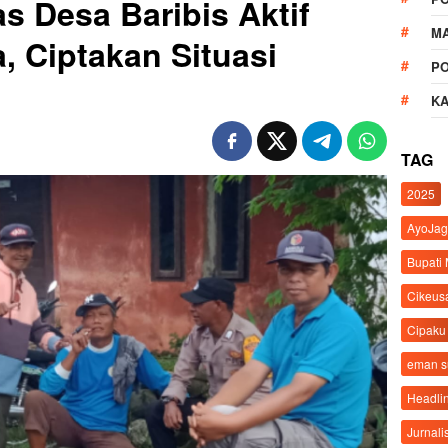
 Desa Baribis Aktif
M
 Ciptakan Situasi
P
K
TAG
2025
AyoJag
Bupati
Cikeus
Cipaku
eman 
Headli
Jurnali