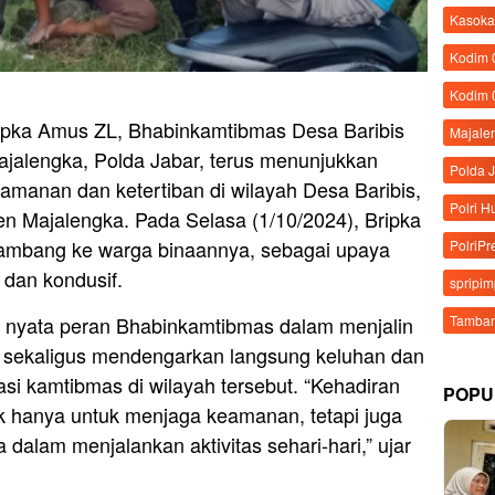
Kasoka
Kodim
Kodim 
ipka Amus ZL, Bhabinkamtibmas Desa Baribis
Majale
ajalengka, Polda Jabar, terus menunjukkan
Polda 
amanan dan ketertiban di wilayah Desa Baribis,
Polri 
 Majalengka. Pada Selasa (1/10/2024), Bripka
ambang ke warga binaannya, sebagai upaya
PolriPr
 dan kondusif.
spripi
Tamban
ud nyata peran Bhabinkamtibmas dalam menjalin
 sekaligus mendengarkan langsung keluhan dan
asi kamtibmas di wilayah tersebut. “Kehadiran
POPU
ak hanya untuk menjaga keamanan, tetapi juga
alam menjalankan aktivitas sehari-hari,” ujar