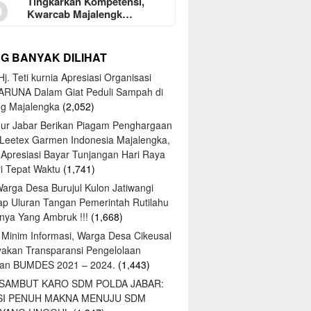
5
Tingkarkan Kompetensi,
Kwarcab Majalengk…
NG BANYAK DILIHAT
j. Teti kurnia Apresiasi Organisasi
ARUNA Dalam Giat Peduli Sampah di
ng Majalengka
(2,052)
ur Jabar Berikan Piagam Penghargaan
 Leetex Garmen Indonesia Majalengka,
 Apresiasi Bayar Tunjangan Hari Raya
tri Tepat Waktu
(1,741)
Warga Desa Burujul Kulon Jatiwangi
ap Uluran Tangan Pemerintah Rutilahu
ya Yang Ambruk !!!
(1,668)
 Minim Informasi, Warga Desa Cikeusal
yakan Transparansi Pengelolaan
an BUMDES 2021 – 2024.
(1,443)
 SAMBUT KARO SDM POLDA JABAR:
SI PENUH MAKNA MENUJU SDM