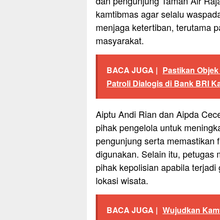
dan pengunjung Taman Air Raj
kamtibmas agar selalu waspad
menjaga ketertiban, terutama p
masyarakat.
BACA JUGA |
Pastikan Objek
Patroli Dialogis di Bank BRI K
Aiptu Andi Rian dan Aipda Cec
pihak pengelola untuk mening
pengunjung serta memastikan fa
digunakan. Selain itu, petuga
pihak kepolisian apabila terja
lokasi wisata.
BACA JUGA |
Wujudkan Kamt