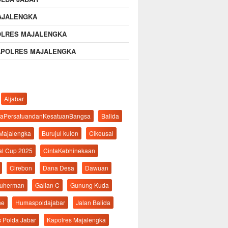
AJALENGKA
OLRES MAJALENGKA
APOLRES MAJALENGKA
Aljabar
aPersatuandanKesatuanBangsa
Balida
 Majalengka
Burujul kulon
Cikeusal
al Cup 2025
CintaKebhinekaan
Cirebon
Dana Desa
Dawuan
suherman
Galian C
Gunung Kuda
ne
Humaspoldajabar
Jalan Balida
s Polda Jabar
Kapolres Majalengka