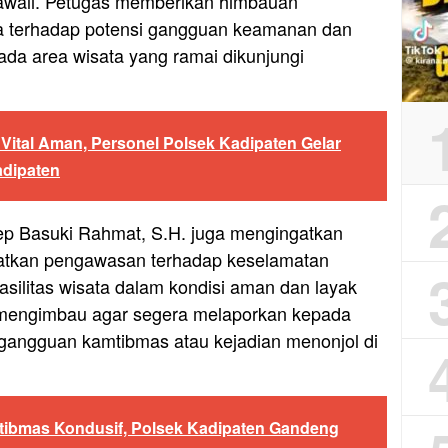
awali. Petugas memberikan himbauan
a terhadap potensi gangguan keamanan dan
ada area wisata yang ramai dikunjungi
 Vital Aman, Personel Polsek Kadipaten Gelar
adipaten
ep Basuki Rahmat, S.H. juga mengingatkan
katkan pengawasan terhadap keselamatan
silitas wisata dalam kondisi aman dan layak
s mengimbau agar segera melaporkan kepada
di gangguan kamtibmas atau kejadian menonjol di
ibmas Kondusif, Polsek Kadipaten Gandeng