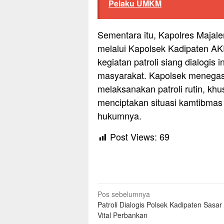
Pelaku UMKM
Sementara itu, Kapolres Majale
melalui Kapolsek Kadipaten A
kegiatan patroli siang dialogis
masyarakat. Kapolsek menegas
melaksanakan patroli rutin, kh
menciptakan situasi kamtibmas
hukumnya.
Post Views:
69
Navigasi
Pos sebelumnya
Patroli Dialogis Polsek Kadipaten Sasar
pos
Vital Perbankan