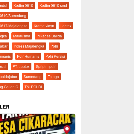
ndel
Kodim 0610
Kodim 0610 smd
 0610/Sumedang
0617/Majalengka
Kramat Jaya
Leetex
ngka
Malausma
Pilkades Balida
Jabar
Polres Majalengka
Polri
Humanis
PolriHumanis
Polri Persisi
esisi
PT. Leetex
Spripim.polri
mpoldajabar
Sumedang
Talaga
g Galian C
TNI POLRI
LER