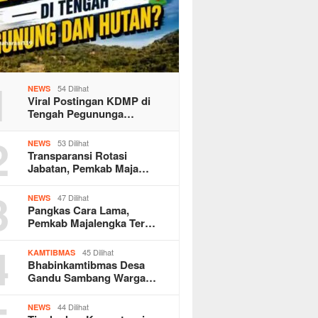
1
54 Dilihat
NEWS
Viral Postingan KDMP di
Tengah Pegununga…
2
53 Dilihat
NEWS
Transparansi Rotasi
Jabatan, Pemkab Maja…
3
47 Dilihat
NEWS
Pangkas Cara Lama,
Pemkab Majalengka Ter…
4
45 Dilihat
KAMTIBMAS
Bhabinkamtibmas Desa
Gandu Sambang Warga…
44 Dilihat
NEWS