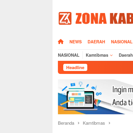
Loncat
ke
konten
HOME
NEWS
DAERAH
NASIONAL
NASIONAL
Kamtibmas
Daerah
Headline
Sisi Human
Beranda
Kamtibmas