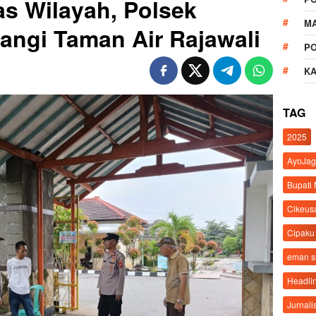
as Wilayah, Polsek
M
ngi Taman Air Rajawali
P
K
TAG
2025
AyoJag
Bupati
Cikeus
Cipaku
eman 
Headli
Jurnali