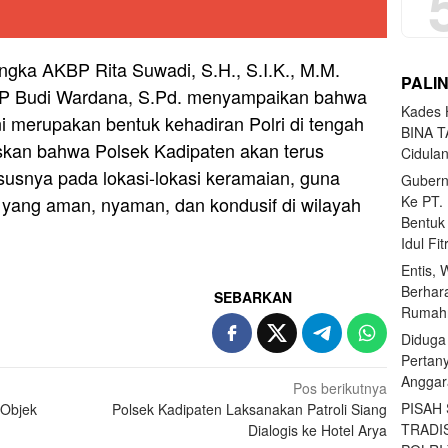
ngka AKBP Rita Suwadi, S.H., S.I.K., M.M.
PALI
KP Budi Wardana, S.Pd. menyampaikan bahwa
Kades H
 ini merupakan bentuk kehadiran Polri di tengah
BINA T
kan bahwa Polsek Kadipaten akan terus
Cidula
ususnya pada lokasi-lokasi keramaian, guna
Gubern
Ke PT.
 yang aman, nyaman, dan kondusif di wilayah
Bentuk
Idul Fi
Entis, 
Berhar
SEBARKAN
Rumahn
Diduga
Pertan
Anggar
Pos berikutnya
PISAH
 Objek
Polsek Kadipaten Laksanakan Patroli Siang
TRADI
Dialogis ke Hotel Arya