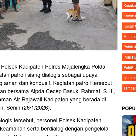
Kasoka
Kodim
Kodim 
Majale
Polda 
Polri 
 Polsek Kadipaten Polres Majalengka Polda
PolriPr
an patroli siang dialogis sebagai upaya
spripi
 aman dan kondusif. Kegiatan patroli tersebut
Tamban
Rian bersama Aipda Cecep Basuki Rahmat, S.H.,
aman Air Rajawali Kadipaten yang berada di
n. Senin (26/1/2026).
POPU
alogis tersebut, personel Polsek Kadipaten
keamanan serta berdialog dengan pengelola