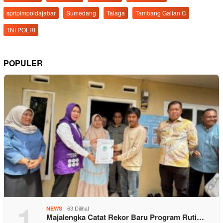
spripimpoldajabar
Sumedang
Talaga
Tambang Galian C
TNI POLRI
POPULER
1
63 Dilihat
NEWS
Majalengka Catat Rekor Baru Program Ruti…