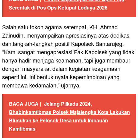
Serentak di Pos Ops Ketupat Lodaya 2026
Salah satu tokoh agama setempat, KH. Ahmad
Zainudin, menyampaikan apresiasinya atas dedikasi
dan langkah-langkah positif Kapolsek Bantarujeg.
“Kami sangat mengapresiasi Pak Kapolsek yang tidak
hanya hadir menjaga keamanan, tapi juga membaur
dengan masyarakat dalam kegiatan keagamaan
seperti ini. Ini bentuk nyata kepemimpinan yang
membawa kedamaian,” ujarnya.
BACA JUGA |
Jelang Pilkada 2024,
Bhabinkamtibmas Polsek Majalengka Kota Lakukan
Blusukan ke Pelosok Desa untuk Imbauan
Kamtibmas