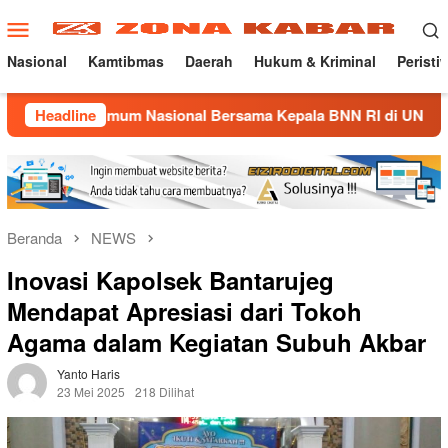
Loncat
Menu
ke
Mobile
konten
Nasional
Kamtibmas
Daerah
Hukum & Kriminal
Peristi
h Umum Nasional Bersama Kepala BNN RI di UNMA
Headline
Nosta
Beranda
NEWS
Inovasi Kapolsek Bantarujeg
Mendapat Apresiasi dari Tokoh
Agama dalam Kegiatan Subuh Akbar
Yanto Haris
23 Mei 2025
218 Dilihat