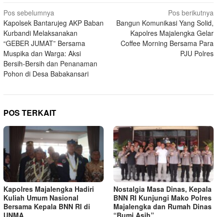
Navigasi
Pos sebelumnya
Pos berikutnya
Kapolsek Bantarujeg AKP Baban
Bangun Komunikasi Yang Solid,
pos
Kurbandi Melaksanakan
Kapolres Majalengka Gelar
“GEBER JUMAT” Bersama
Coffee Morning Bersama Para
Muspika dan Warga: Aksi
PJU Polres
Bersih-Bersih dan Penanaman
Pohon di Desa Babakansari
POS TERKAIT
Kapolres Majalengka Hadiri
Nostalgia Masa Dinas, Kepala
Kuliah Umum Nasional
BNN RI Kunjungi Mako Polres
Bersama Kepala BNN RI di
Majalengka dan Rumah Dinas
UNMA
“Bumi Asih”