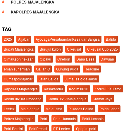
POLRES MAJALENGKA
KAPOLRES MAJALENGKA
TAG
2025
Aljabar
AyoJagaPersatuandanKesatuanBangsa
Balida
Bupati Majalengka
Burujul kulon
Cikeusal
Cikeusal Cup 2025
CintaKebhinekaan
Cipaku
Cirebon
Dana Desa
Dawuan
eman suherman
Galian C
Gunung Kuda
Headline
Humaspoldajabar
Jalan Balida
Jurnalis Polda Jabar
Kapolres Majalengka
Kasokandel
Kodim 0610
Kodim 0610 smd
Kodim 0610/Sumedang
Kodim 0617/Majalengka
Kramat Jaya
Leetex
Majalengka
Malausma
Pilkades Balida
Polda Jabar
Polres Majalengka
Polri
Polri Humanis
PolriHumanis
Polri Persisi
PolriPresisi
PT. Leetex
Spripim.polri