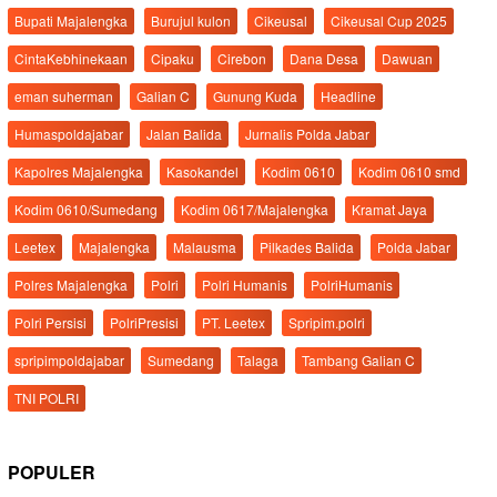
Bupati Majalengka
Burujul kulon
Cikeusal
Cikeusal Cup 2025
CintaKebhinekaan
Cipaku
Cirebon
Dana Desa
Dawuan
eman suherman
Galian C
Gunung Kuda
Headline
Humaspoldajabar
Jalan Balida
Jurnalis Polda Jabar
Kapolres Majalengka
Kasokandel
Kodim 0610
Kodim 0610 smd
Kodim 0610/Sumedang
Kodim 0617/Majalengka
Kramat Jaya
Leetex
Majalengka
Malausma
Pilkades Balida
Polda Jabar
Polres Majalengka
Polri
Polri Humanis
PolriHumanis
Polri Persisi
PolriPresisi
PT. Leetex
Spripim.polri
spripimpoldajabar
Sumedang
Talaga
Tambang Galian C
TNI POLRI
POPULER