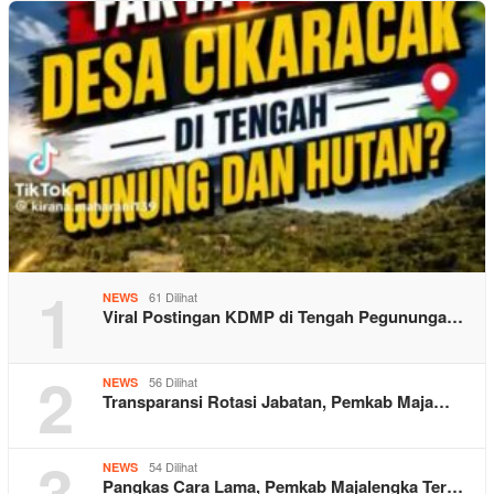
1
61 Dilihat
NEWS
Viral Postingan KDMP di Tengah Pegununga…
2
56 Dilihat
NEWS
Transparansi Rotasi Jabatan, Pemkab Maja…
3
54 Dilihat
NEWS
Pangkas Cara Lama, Pemkab Majalengka Ter…