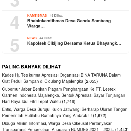
4
48 Dilihat
KAMTIBMAS
Bhabinkamtibmas Desa Gandu Sambang
Warga…
5
44 Dilihat
NEWS
Kapolsek Cikijing Bersama Ketua Bhayangk…
PALING BANYAK DILIHAT
Kades Hj. Teti kurnia Apresiasi Organisasi BINA TARUNA Dalam
Giat Peduli Sampah di Cidulang Majalengka
(2,055)
Gubernur Jabar Berikan Piagam Penghargaan Ke PT. Leetex
Garmen Indonesia Majalengka, Bentuk Apresiasi Bayar Tunjangan
Hari Raya Idul Fitri Tepat Waktu
(1,746)
Entis, Warga Desa Burujul Kulon Jatiwangi Berharap Uluran Tangan
Pemerintah Rutilahu Rumahnya Yang Ambruk !!!
(1,672)
Diduga Minim Informasi, Warga Desa Cikeusal Pertanyakan
Transparansi Pengelolaan Anggaran BUMDES 2021 – 2024.
(1,443)