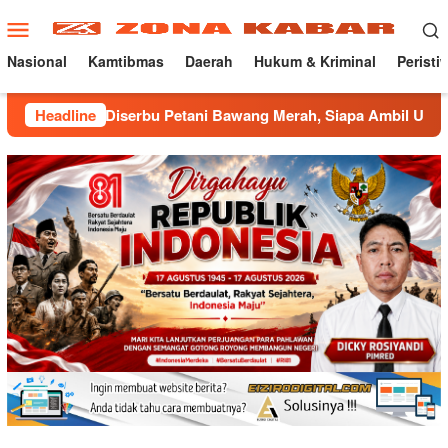
Loncat
Menu
ke
Mobile
konten
Nasional
Kamtibmas
Daerah
Hukum & Kriminal
Peristi
 Diserbu Petani Bawang Merah, Siapa Ambil Untung ???
Headline