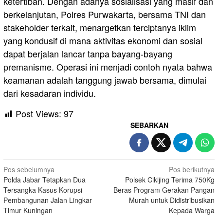
ketertiban. Dengan adanya sosialisasi yang masif dan
berkelanjutan, Polres Purwakarta, bersama TNI dan
stakeholder terkait, menargetkan terciptanya iklim
yang kondusif di mana aktivitas ekonomi dan sosial
dapat berjalan lancar tanpa bayang-bayang
premanisme. Operasi ini menjadi contoh nyata bahwa
keamanan adalah tanggung jawab bersama, dimulai
dari kesadaran individu.
Post Views:
97
SEBARKAN
Navigasi
Pos sebelumnya
Pos berikutnya
Polda Jabar Tetapkan Dua
Polsek Cikijing Terima 750Kg
pos
Tersangka Kasus Korupsi
Beras Program Gerakan Pangan
Pembangunan Jalan Lingkar
Murah untuk Didistribusikan
Timur Kuningan
Kepada Warga