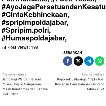
#AyoJagaPersatuandanKesatu
#CintaKebhinekaan,
#spripimpoldajabar,
#Spripim.polri,
#Humaspoldajabar,
Post Views:
199
SEBARKAN
Navigasi
Pos sebelumnya
Pos berikutnya
Sambangi Warga, Personil
Kapolsek Jatiwangi Pimpin Apel
pos
Polsek Cikijing Sampaikan
Kesiapan Pam Rampak Genteng
Pesan Kamtibmas dan Bahaya
Tahun 2024
Judi Online