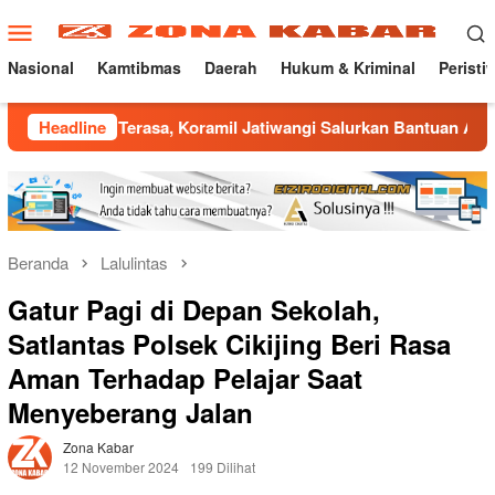
Loncat
Menu
ke
Mobile
konten
Nasional
Kamtibmas
Daerah
Hukum & Kriminal
Peristi
 Terasa, Koramil Jatiwangi Salurkan Bantuan Air Bersih untu
Headline
Beranda
Lalulintas
Gatur Pagi di Depan Sekolah,
Satlantas Polsek Cikijing Beri Rasa
Aman Terhadap Pelajar Saat
Menyeberang Jalan
Zona Kabar
12 November 2024
199 Dilihat