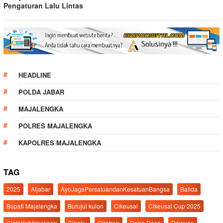
Pengaturan Lalu Lintas
HEADLINE
POLDA JABAR
MAJALENGKA
POLRES MAJALENGKA
KAPOLRES MAJALENGKA
TAG
2025
Aljabar
AyoJagaPersatuandanKesatuanBangsa
Balida
Bupati Majalengka
Burujul kulon
Cikeusal
Cikeusal Cup 2025
CintaKebhinekaan
Cipaku
Cirebon
Dana Desa
Dawuan