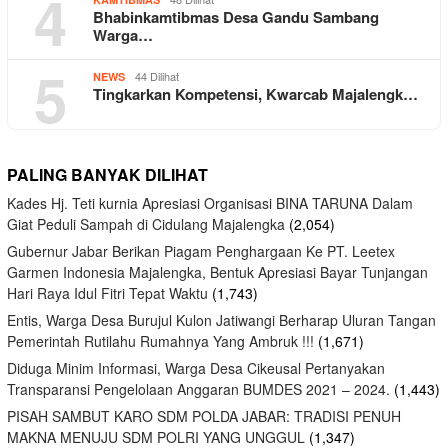
4
Bhabinkamtibmas Desa Gandu Sambang
Warga…
5
44 Dilihat
NEWS
Tingkarkan Kompetensi, Kwarcab Majalengk…
PALING BANYAK DILIHAT
Kades Hj. Teti kurnia Apresiasi Organisasi BINA TARUNA Dalam
Giat Peduli Sampah di Cidulang Majalengka
(2,054)
Gubernur Jabar Berikan Piagam Penghargaan Ke PT. Leetex
Garmen Indonesia Majalengka, Bentuk Apresiasi Bayar Tunjangan
Hari Raya Idul Fitri Tepat Waktu
(1,743)
Entis, Warga Desa Burujul Kulon Jatiwangi Berharap Uluran Tangan
Pemerintah Rutilahu Rumahnya Yang Ambruk !!!
(1,671)
Diduga Minim Informasi, Warga Desa Cikeusal Pertanyakan
Transparansi Pengelolaan Anggaran BUMDES 2021 – 2024.
(1,443)
PISAH SAMBUT KARO SDM POLDA JABAR: TRADISI PENUH
MAKNA MENUJU SDM POLRI YANG UNGGUL
(1,347)