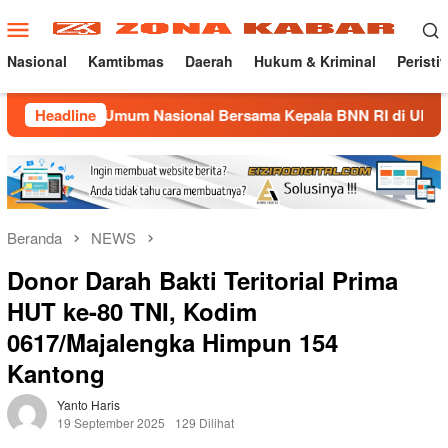
Loncat
Menu
ke
Mobile
konten
Nasional
Kamtibmas
Daerah
Hukum & Kriminal
Peristi
h Umum Nasional Bersama Kepala BNN RI di UNMA
Headline
Nosta
Beranda
NEWS
Donor Darah Bakti Teritorial Prima
HUT ke-80 TNI, Kodim
0617/Majalengka Himpun 154
Kantong
Yanto Haris
19 September 2025
129 Dilihat