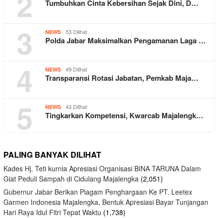
2
Tumbuhkan Cinta Kebersihan Sejak Dini, D…
3
53 Dilihat
NEWS
Polda Jabar Maksimalkan Pengamanan Laga …
4
49 Dilihat
NEWS
Transparansi Rotasi Jabatan, Pemkab Maja…
5
43 Dilihat
NEWS
Tingkarkan Kompetensi, Kwarcab Majalengk…
PALING BANYAK DILIHAT
Kades Hj. Teti kurnia Apresiasi Organisasi BINA TARUNA Dalam
Giat Peduli Sampah di Cidulang Majalengka
(2,051)
Gubernur Jabar Berikan Piagam Penghargaan Ke PT. Leetex
Garmen Indonesia Majalengka, Bentuk Apresiasi Bayar Tunjangan
Hari Raya Idul Fitri Tepat Waktu
(1,738)