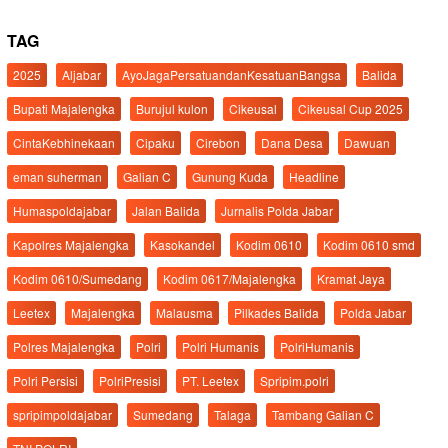
TAG
2025
Aljabar
AyoJagaPersatuandanKesatuanBangsa
Balida
Bupati Majalengka
Burujul kulon
Cikeusal
Cikeusal Cup 2025
CintaKebhinekaan
Cipaku
Cirebon
Dana Desa
Dawuan
eman suherman
Galian C
Gunung Kuda
Headline
Humaspoldajabar
Jalan Balida
Jurnalis Polda Jabar
Kapolres Majalengka
Kasokandel
Kodim 0610
Kodim 0610 smd
Kodim 0610/Sumedang
Kodim 0617/Majalengka
Kramat Jaya
Leetex
Majalengka
Malausma
Pilkades Balida
Polda Jabar
Polres Majalengka
Polri
Polri Humanis
PolriHumanis
Polri Persisi
PolriPresisi
PT. Leetex
Spripim.polri
spripimpoldajabar
Sumedang
Talaga
Tambang Galian C