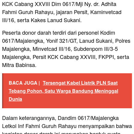
KCK Cabang XXVIII Dim 0617/Mjl Ny. dr. Adhita
Fahmi Guruh Rahayu, jajaran Persit, Kaminvetcad
III/16, serta Kakes Lanud Sukani.
Peserta donor darah terdiri dari personel Kodim
0617/Majalengka, Yonif 321/GT, Lanud Sukani, Polres
Majalengka, Minvetcad III/16, Subdenpom III/3-5
Majalengka, Persit KCK Cabang XXVIII, FKPPI, serta
Mitra Babinsa.
BACA JUGA |
Tersengat Kabel Listrik PLN Saat
Tebang Pohon, Satu Warga Bandung Meninggal
Dunia
Dalam keterangannya, Dandim 0617/Majalengka
Letkol Inf Fahmi Guruh Rahayu menyampaikan bahwa
kegiatan donor darah ini merupakan bentuk nyata