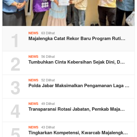
1
63 Dilihat
NEWS
Majalengka Catat Rekor Baru Program Ruti…
2
56 Dilihat
NEWS
Tumbuhkan Cinta Kebersihan Sejak Dini, D…
3
52 Dilihat
NEWS
Polda Jabar Maksimalkan Pengamanan Laga …
4
49 Dilihat
NEWS
Transparansi Rotasi Jabatan, Pemkab Maja…
5
43 Dilihat
NEWS
Tingkarkan Kompetensi, Kwarcab Majalengk…