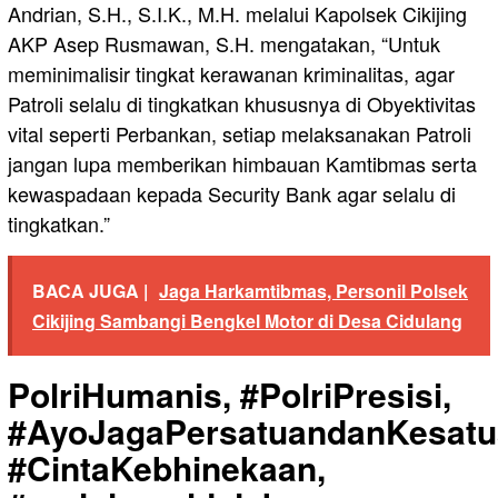
Andrian, S.H., S.I.K., M.H. melalui Kapolsek Cikijing
AKP Asep Rusmawan, S.H. mengatakan, “Untuk
meminimalisir tingkat kerawanan kriminalitas, agar
Patroli selalu di tingkatkan khususnya di Obyektivitas
vital seperti Perbankan, setiap melaksanakan Patroli
jangan lupa memberikan himbauan Kamtibmas serta
kewaspadaan kepada Security Bank agar selalu di
tingkatkan.”
BACA JUGA |
Jaga Harkamtibmas, Personil Polsek
Cikijing Sambangi Bengkel Motor di Desa Cidulang
PolriHumanis, #PolriPresisi,
#AyoJagaPersatuandanKesatu
#CintaKebhinekaan,