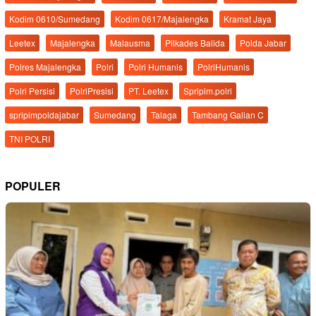
Kodim 0610/Sumedang
Kodim 0617/Majalengka
Kramat Jaya
Leetex
Majalengka
Malausma
Pilkades Balida
Polda Jabar
Polres Majalengka
Polri
Polri Humanis
PolriHumanis
Polri Persisi
PolriPresisi
PT. Leetex
Spripim.polri
spripimpoldajabar
Sumedang
Talaga
Tambang Galian C
TNI POLRI
POPULER