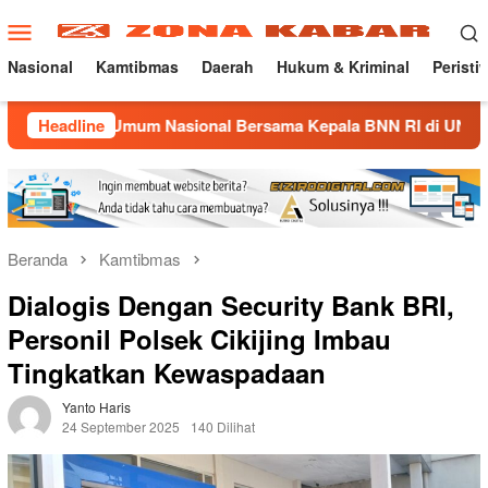
Loncat
Menu
ke
Mobile
konten
Nasional
Kamtibmas
Daerah
Hukum & Kriminal
Peristi
h Umum Nasional Bersama Kepala BNN RI di UNMA
Headline
Nosta
Beranda
Kamtibmas
Dialogis Dengan Security Bank BRI,
Personil Polsek Cikijing Imbau
Tingkatkan Kewaspadaan
Yanto Haris
24 September 2025
140 Dilihat