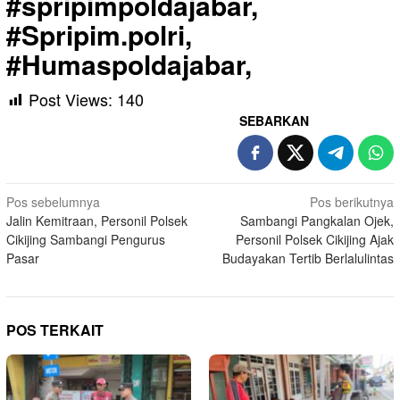
#spripimpoldajabar,
#Spripim.polri,
#Humaspoldajabar,
Post Views:
140
SEBARKAN
Navigasi
Pos sebelumnya
Pos berikutnya
Jalin Kemitraan, Personil Polsek
Sambangi Pangkalan Ojek,
pos
Cikijing Sambangi Pengurus
Personil Polsek Cikijing Ajak
Pasar
Budayakan Tertib Berlalulintas
POS TERKAIT