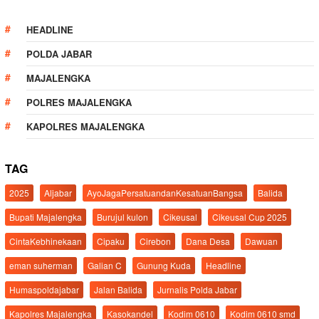
HEADLINE
POLDA JABAR
MAJALENGKA
POLRES MAJALENGKA
KAPOLRES MAJALENGKA
TAG
2025
Aljabar
AyoJagaPersatuandanKesatuanBangsa
Balida
Bupati Majalengka
Burujul kulon
Cikeusal
Cikeusal Cup 2025
CintaKebhinekaan
Cipaku
Cirebon
Dana Desa
Dawuan
eman suherman
Galian C
Gunung Kuda
Headline
Humaspoldajabar
Jalan Balida
Jurnalis Polda Jabar
Kapolres Majalengka
Kasokandel
Kodim 0610
Kodim 0610 smd