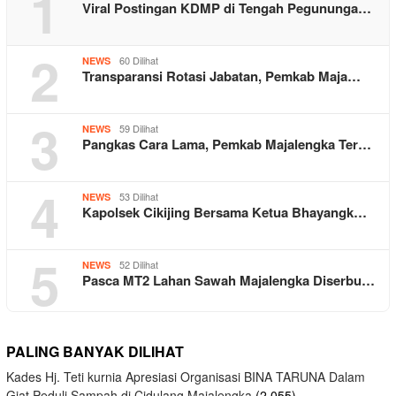
1
Viral Postingan KDMP di Tengah Pegununga…
2
60 Dilihat
NEWS
Transparansi Rotasi Jabatan, Pemkab Maja…
3
59 Dilihat
NEWS
Pangkas Cara Lama, Pemkab Majalengka Ter…
4
53 Dilihat
NEWS
Kapolsek Cikijing Bersama Ketua Bhayangk…
5
52 Dilihat
NEWS
Pasca MT2 Lahan Sawah Majalengka Diserbu…
PALING BANYAK DILIHAT
Kades Hj. Teti kurnia Apresiasi Organisasi BINA TARUNA Dalam
Giat Peduli Sampah di Cidulang Majalengka
(2,055)