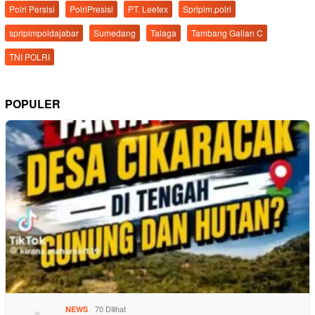
Polri Persisi
PolriPresisi
PT. Leetex
Spripim.polri
spripimpoldajabar
Sumedang
Talaga
Tambang Galian C
TNI POLRI
POPULER
70 Dilihat
NEWS