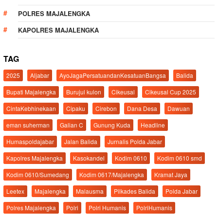
POLRES MAJALENGKA
KAPOLRES MAJALENGKA
TAG
2025
Aljabar
AyoJagaPersatuandanKesatuanBangsa
Balida
Bupati Majalengka
Burujul kulon
Cikeusal
Cikeusal Cup 2025
CintaKebhinekaan
Cipaku
Cirebon
Dana Desa
Dawuan
eman suherman
Galian C
Gunung Kuda
Headline
Humaspoldajabar
Jalan Balida
Jurnalis Polda Jabar
Kapolres Majalengka
Kasokandel
Kodim 0610
Kodim 0610 smd
Kodim 0610/Sumedang
Kodim 0617/Majalengka
Kramat Jaya
Leetex
Majalengka
Malausma
Pilkades Balida
Polda Jabar
Polres Majalengka
Polri
Polri Humanis
PolriHumanis