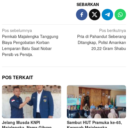
SEBARKAN
Navigasi
Pos sebelumnya
Pos berikutnya
Pemkab Majalengka Tanggung
Pria di Pahandut Seberang
pos
Biaya Pengobatan Korban
Ditangkap, Polisi Amankan
Lemparan Batu Saat Nobar
20,22 Gram Shabu
Persib vs Persija.
POS TERKAIT
Jelang Musda KNPI
Sambut HUT Pramuka ke-65,
Majalengka, Nama Gibran
Kwarcab Majalengka