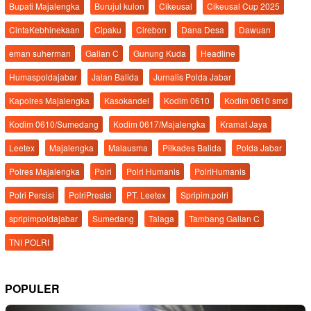
Bupati Majalengka
Burujul kulon
Cikeusal
Cikeusal Cup 2025
CintaKebhinekaan
Cipaku
Cirebon
Dana Desa
Dawuan
eman suherman
Galian C
Gunung Kuda
Headline
Humaspoldajabar
Jalan Balida
Jurnalis Polda Jabar
Kapolres Majalengka
Kasokandel
Kodim 0610
Kodim 0610 smd
Kodim 0610/Sumedang
Kodim 0617/Majalengka
Kramat Jaya
Leetex
Majalengka
Malausma
Pilkades Balida
Polda Jabar
Polres Majalengka
Polri
Polri Humanis
PolriHumanis
Polri Persisi
PolriPresisi
PT. Leetex
Spripim.polri
spripimpoldajabar
Sumedang
Talaga
Tambang Galian C
TNI POLRI
POPULER