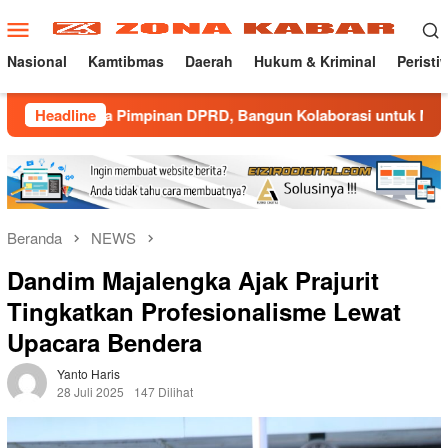
Loncat
Menu
ke
Mobile
konten
Nasional
Kamtibmas
Daerah
Hukum & Kriminal
Peristi
a Pimpinan DPRD, Bangun Kolaborasi untuk Majalengka Kondus
Headline
Beranda
NEWS
Dandim Majalengka Ajak Prajurit
Tingkatkan Profesionalisme Lewat
Upacara Bendera
Yanto Haris
28 Juli 2025
147 Dilihat