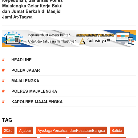
Majalengka Gelar Kerja Bakti
dan Jumat Berkah di Masjid
Jami At-Taqwa
HEADLINE
POLDA JABAR
MAJALENGKA
POLRES MAJALENGKA
KAPOLRES MAJALENGKA
TAG
2025
Aljabar
AyoJagaPersatuandanKesatuanBangsa
Balida