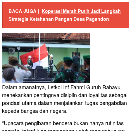
BACA JUGA |
Koperasi Merah Putih Jadi Langkah
Strategis Ketahanan Pangan Desa Pagandon
Dalam amanatnya, Letkol Inf Fahmi Guruh Rahayu
menekankan pentingnya disiplin dan loyalitas sebagai
pondasi utama dalam menjalankan tugas pengabdian
kepada bangsa dan negara.
“Upacara pengibaran bendera bukan hanya rutinitas
semata, tetapi juga momentum untuk menumbuhkan