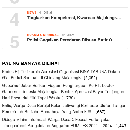
4
44 Dilihat
NEWS
Tingkarkan Kompetensi, Kwarcab Majalengk…
5
42 Dilihat
HUKUM & KRIMINAL
Polisi Gagalkan Peredaran Ribuan Butir O…
PALING BANYAK DILIHAT
Kades Hj. Teti kurnia Apresiasi Organisasi BINA TARUNA Dalam
Giat Peduli Sampah di Cidulang Majalengka
(2,052)
Gubernur Jabar Berikan Piagam Penghargaan Ke PT. Leetex
Garmen Indonesia Majalengka, Bentuk Apresiasi Bayar Tunjangan
Hari Raya Idul Fitri Tepat Waktu
(1,739)
Entis, Warga Desa Burujul Kulon Jatiwangi Berharap Uluran Tangan
Pemerintah Rutilahu Rumahnya Yang Ambruk !!!
(1,667)
Diduga Minim Informasi, Warga Desa Cikeusal Pertanyakan
Transparansi Pengelolaan Anggaran BUMDES 2021 – 2024.
(1,443)