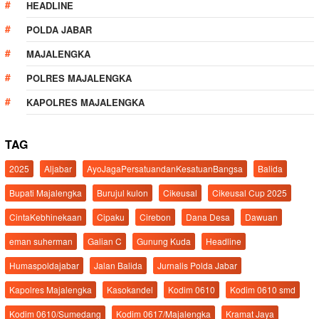
HEADLINE
POLDA JABAR
MAJALENGKA
POLRES MAJALENGKA
KAPOLRES MAJALENGKA
TAG
2025
Aljabar
AyoJagaPersatuandanKesatuanBangsa
Balida
Bupati Majalengka
Burujul kulon
Cikeusal
Cikeusal Cup 2025
CintaKebhinekaan
Cipaku
Cirebon
Dana Desa
Dawuan
eman suherman
Galian C
Gunung Kuda
Headline
Humaspoldajabar
Jalan Balida
Jurnalis Polda Jabar
Kapolres Majalengka
Kasokandel
Kodim 0610
Kodim 0610 smd
Kodim 0610/Sumedang
Kodim 0617/Majalengka
Kramat Jaya