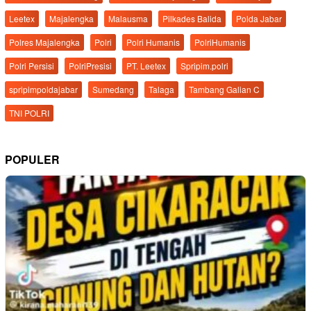
Leetex
Majalengka
Malausma
Pilkades Balida
Polda Jabar
Polres Majalengka
Polri
Polri Humanis
PolriHumanis
Polri Persisi
PolriPresisi
PT. Leetex
Spripim.polri
spripimpoldajabar
Sumedang
Talaga
Tambang Galian C
TNI POLRI
POPULER