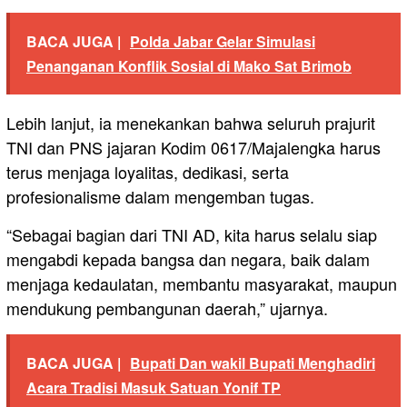
BACA JUGA |
Polda Jabar Gelar Simulasi
Penanganan Konflik Sosial di Mako Sat Brimob
Lebih lanjut, ia menekankan bahwa seluruh prajurit
TNI dan PNS jajaran Kodim 0617/Majalengka harus
terus menjaga loyalitas, dedikasi, serta
profesionalisme dalam mengemban tugas.
“Sebagai bagian dari TNI AD, kita harus selalu siap
mengabdi kepada bangsa dan negara, baik dalam
menjaga kedaulatan, membantu masyarakat, maupun
mendukung pembangunan daerah,” ujarnya.
BACA JUGA |
Bupati Dan wakil Bupati Menghadiri
Acara Tradisi Masuk Satuan Yonif TP