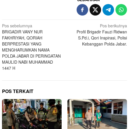
Navigasi
Pos sebelumnya
Pos berikutnya
BRIGADIR VANY NUR
Profil Brigadir Fauzi Ridwan
pos
FAKHRIYAH, QORIAH
S.Pd.i, Qori Inspirasi, Polisi
BERPRESTASI YANG
Kebanggan Polda Jabar.
MENGHARUMKAN NAMA
POLDA JABAR DI PERINGATAN
MAULID NABI MUHAMMAD
1447 H
POS TERKAIT