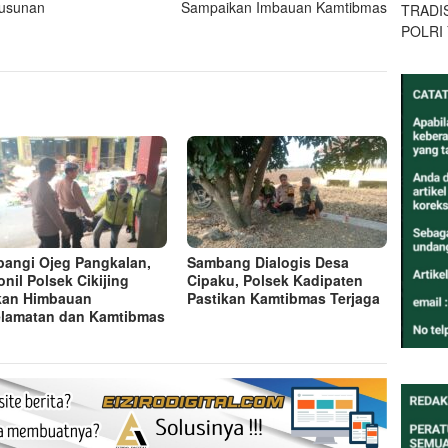
usunan
Sampaikan Imbauan Kamtibmas
TRADI
POLRI
angi Ojeg Pangkalan,
Sambang Dialogis Desa
onil Polsek Cikijing
Cipaku, Polsek Kadipaten
kan Himbauan
Pastikan Kamtibmas Terjaga
lamatan dan Kamtibmas