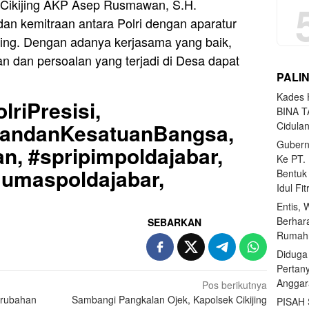
 Cikijing AKP Asep Rusmawan, S.H.
an kemitraan antara Polri dengan aparatur
ing. Dengan adanya kerjasama yang baik,
 dan persoalan yang terjadi di Desa dapat
PALI
Kades H
lriPresisi,
BINA T
uandanKesatuanBangsa,
Cidula
Gubern
n, #spripimpoldajabar,
Ke PT.
Humaspoldajabar,
Bentuk
Idul Fi
Entis, 
Berhar
SEBARKAN
Rumahn
Diduga
Pertan
Anggar
Pos berikutnya
erubahan
Sambangi Pangkalan Ojek, Kapolsek Cikijing
PISAH