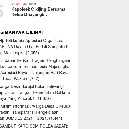
5
46 Dilihat
NEWS
Kapolsek Cikijing Bersama
Ketua Bhayangk…
NG BANYAK DILIHAT
j. Teti kurnia Apresiasi Organisasi
ARUNA Dalam Giat Peduli Sampah di
ng Majalengka
(2,055)
ur Jabar Berikan Piagam Penghargaan
 Leetex Garmen Indonesia Majalengka,
 Apresiasi Bayar Tunjangan Hari Raya
tri Tepat Waktu
(1,747)
Warga Desa Burujul Kulon Jatiwangi
ap Uluran Tangan Pemerintah Rutilahu
ya Yang Ambruk !!!
(1,672)
 Minim Informasi, Warga Desa Cikeusal
yakan Transparansi Pengelolaan
an BUMDES 2021 – 2024.
(1,444)
 SAMBUT KARO SDM POLDA JABAR: