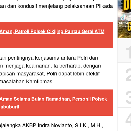
an dan kondusif menjelang pelaksanaan Pilkada
Aman, Patroli Polsek Cikijing Pantau Gerai ATM
an pentingnya kerjasama antara Polri dan
am menjaga keamanan. Ia berharap, dengan
pisan masyarakat, Polri dapat lebih efektif
rmasalahan Kamtibmas.
 Aman Selama Bulan Ramadhan, Personil Polsek
gabuburit
ajalengka AKBP Indra Novianto, S.I.K., M.H.,