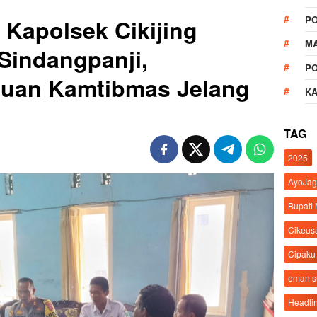
P
 Kapolsek Cikijing
M
Sindangpanji,
P
uan Kamtibmas Jelang
K
TAG
2025
AyoJag
Bupati
Cikeus
Cipaku
eman 
Headli