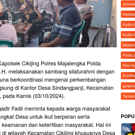
Jurnali
Kasoka
Kodim
Kodim 
Majale
Polda 
apolsek Cikijing Polres Majalengka Polda
Polri 
.H. melaksanakan sambang silaturahmi dengan
PolriPr
guna berkoordinasi mengenai perkembangan
spripi
ngsung di Kantor Desa Sindangpanji, Kecamatan
, pada Kamis (03/10/2024).
Tamban
gadir Fadli meminta kepada warga masyarakat
ngkat Desa untuk ikut berperan serta
POPU
keamanan dan ketertiban masyarakat. Hal ini
i di wilayah Kecamatan Cikijing khususnya Desa