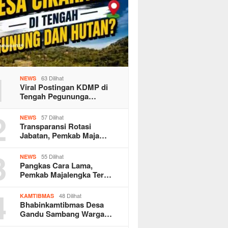
1
63 Dilihat
NEWS
Viral Postingan KDMP di
Tengah Pegununga…
2
57 Dilihat
NEWS
Transparansi Rotasi
Jabatan, Pemkab Maja…
3
55 Dilihat
NEWS
Pangkas Cara Lama,
Pemkab Majalengka Ter…
4
48 Dilihat
KAMTIBMAS
Bhabinkamtibmas Desa
Gandu Sambang Warga…