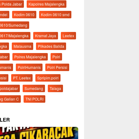
s Polda Jabar
Kapolres Majalengka
ndel
Kodim 0610
Kodim 0610 smd
 0610/Sumedang
0617/Majalengka
Kramat Jaya
Leetex
ngka
Malausma
Pilkades Balida
Jabar
Polres Majalengka
Polri
Humanis
PolriHumanis
Polri Persisi
esisi
PT. Leetex
Spripim.polri
mpoldajabar
Sumedang
Talaga
g Galian C
TNI POLRI
LER