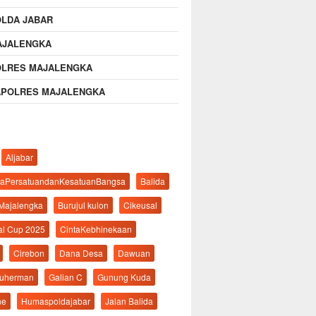
OLDA JABAR
AJALENGKA
OLRES MAJALENGKA
APOLRES MAJALENGKA
Aljabar
aPersatuandanKesatuanBangsa
Balida
 Majalengka
Burujul kulon
Cikeusal
al Cup 2025
CintaKebhinekaan
Cirebon
Dana Desa
Dawuan
suherman
Galian C
Gunung Kuda
ne
Humaspoldajabar
Jalan Balida