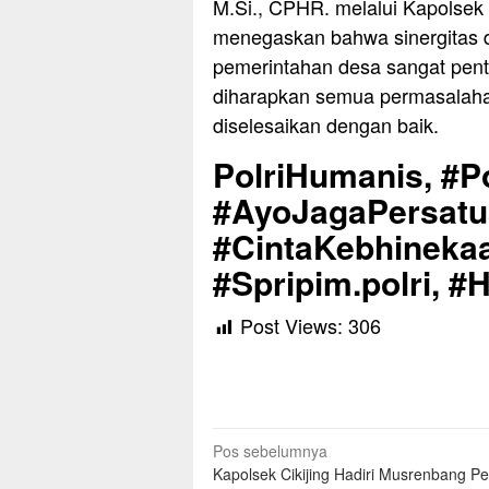
M.Si., CPHR. melalui Kapolsek
menegaskan bahwa sinergitas d
pemerintahan desa sangat pent
diharapkan semua permasalahan
diselesaikan dengan baik.
PolriHumanis, #Po
#AyoJagaPersat
#CintaKebhinekaa
#Spripim.polri, #
Post Views:
306
Navigasi
Pos sebelumnya
Kapolsek Cikijing Hadiri Musrenbang P
pos