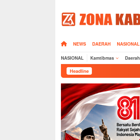
Loncat
ke
konten
HOME
NEWS
DAERAH
NASIONAL
NASIONAL
Kamtibmas
Daerah
Headline
Pasca MT2