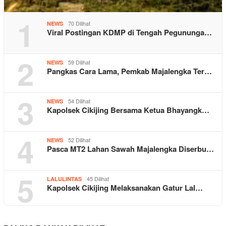
1
70 Dilihat
NEWS
Viral Postingan KDMP di Tengah Pegununga…
2
59 Dilihat
NEWS
Pangkas Cara Lama, Pemkab Majalengka Ter…
3
54 Dilihat
NEWS
Kapolsek Cikijing Bersama Ketua Bhayangk…
4
52 Dilihat
NEWS
Pasca MT2 Lahan Sawah Majalengka Diserbu…
5
45 Dilihat
LALULINTAS
Kapolsek Cikijing Melaksanakan Gatur Lal…