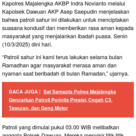
Kapolres Majalengka AKBP Indra Novianto melalui
Kapolsek Dawuan AKP Asep Saepudin menjelaskan
bahwa patroli sahur ini dilakukan untuk menciptakan
suasana kondusif dan memberikan rasa aman kepada
masyarakat yang menjalankan ibadah puasa. Senin
(10/3/2025) dini hari.
“Patroli sahur ini kami terus lakukan selama bulan
Ramadhan agar masyarakat merasa aman dan
nyaman saat beribadah di bulan Ramadan,” ujarnya.
BACA JUGA |
Sat Samapta Polres Majalengka
Gencarkan Patroli Perintis Presisi, Cegah C3,
Tawuran, dan Geng Motor
Patroli yang dimulai pukul 03.00 WIB melibatkan
anggota Polsek Dawuan. Mereka menyisir titik-titik