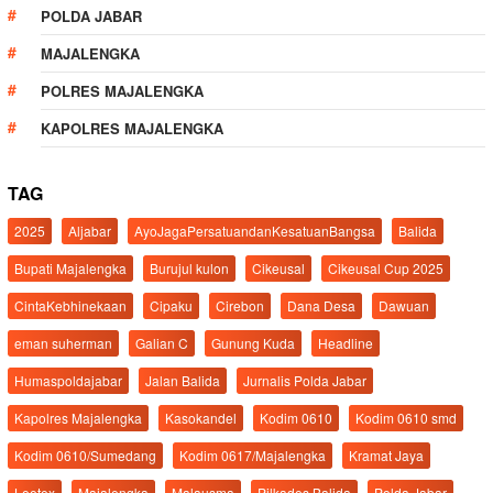
POLDA JABAR
MAJALENGKA
POLRES MAJALENGKA
KAPOLRES MAJALENGKA
TAG
2025
Aljabar
AyoJagaPersatuandanKesatuanBangsa
Balida
Bupati Majalengka
Burujul kulon
Cikeusal
Cikeusal Cup 2025
CintaKebhinekaan
Cipaku
Cirebon
Dana Desa
Dawuan
eman suherman
Galian C
Gunung Kuda
Headline
Humaspoldajabar
Jalan Balida
Jurnalis Polda Jabar
Kapolres Majalengka
Kasokandel
Kodim 0610
Kodim 0610 smd
Kodim 0610/Sumedang
Kodim 0617/Majalengka
Kramat Jaya
Leetex
Majalengka
Malausma
Pilkades Balida
Polda Jabar