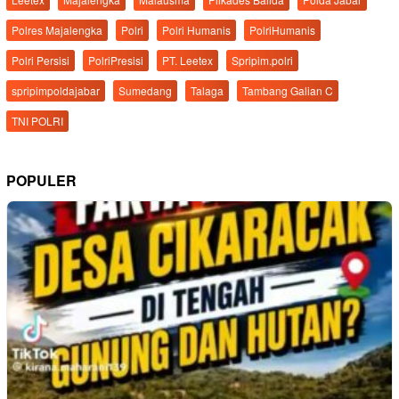
Polres Majalengka
Polri
Polri Humanis
PolriHumanis
Polri Persisi
PolriPresisi
PT. Leetex
Spripim.polri
spripimpoldajabar
Sumedang
Talaga
Tambang Galian C
TNI POLRI
POPULER