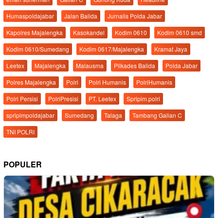
Humaspoldajabar
Jalan Balida
Jurnalis Polda Jabar
Kapolres Majalengka
Kasokandel
Kodim 0610
Kodim 0610 smd
Kodim 0610/Sumedang
Kodim 0617/Majalengka
Kramat Jaya
Leetex
Majalengka
Malausma
Pilkades Balida
Polda Jabar
Polres Majalengka
Polri
Polri Humanis
PolriHumanis
Polri Persisi
PolriPresisi
PT. Leetex
Spripim.polri
spripimpoldajabar
Sumedang
Talaga
Tambang Galian C
TNI POLRI
POPULER