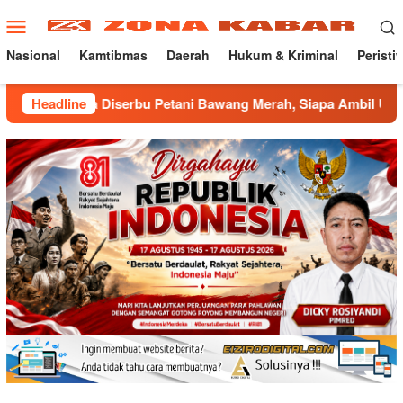
Loncat
Menu
ke
Mobile
konten
Nasional
Kamtibmas
Daerah
Hukum & Kriminal
Peristi
 Diserbu Petani Bawang Merah, Siapa Ambil Untung ???
Headline