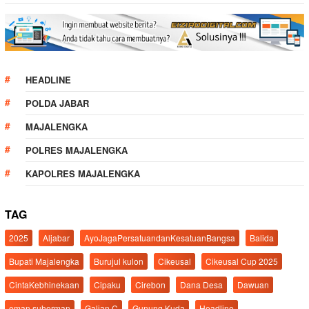
HEADLINE
POLDA JABAR
MAJALENGKA
POLRES MAJALENGKA
KAPOLRES MAJALENGKA
TAG
2025
Aljabar
AyoJagaPersatuandanKesatuanBangsa
Balida
Bupati Majalengka
Burujul kulon
Cikeusal
Cikeusal Cup 2025
CintaKebhinekaan
Cipaku
Cirebon
Dana Desa
Dawuan
eman suherman
Galian C
Gunung Kuda
Headline