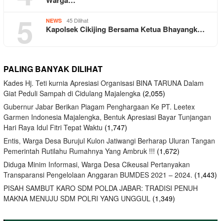
5
45 Dilihat
NEWS
Kapolsek Cikijing Bersama Ketua Bhayangk…
PALING BANYAK DILIHAT
Kades Hj. Teti kurnia Apresiasi Organisasi BINA TARUNA Dalam
Giat Peduli Sampah di Cidulang Majalengka
(2,055)
Gubernur Jabar Berikan Piagam Penghargaan Ke PT. Leetex
Garmen Indonesia Majalengka, Bentuk Apresiasi Bayar Tunjangan
Hari Raya Idul Fitri Tepat Waktu
(1,747)
Entis, Warga Desa Burujul Kulon Jatiwangi Berharap Uluran Tangan
Pemerintah Rutilahu Rumahnya Yang Ambruk !!!
(1,672)
Diduga Minim Informasi, Warga Desa Cikeusal Pertanyakan
Transparansi Pengelolaan Anggaran BUMDES 2021 – 2024.
(1,443)
PISAH SAMBUT KARO SDM POLDA JABAR: TRADISI PENUH
MAKNA MENUJU SDM POLRI YANG UNGGUL
(1,349)