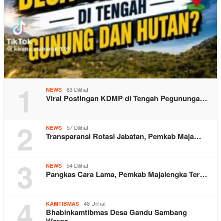
1
63 Dilihat
NEWS
Viral Postingan KDMP di Tengah Pegununga…
2
57 Dilihat
NEWS
Transparansi Rotasi Jabatan, Pemkab Maja…
3
54 Dilihat
NEWS
Pangkas Cara Lama, Pemkab Majalengka Ter…
4
48 Dilihat
KAMTIBMAS
Bhabinkamtibmas Desa Gandu Sambang
Warga…