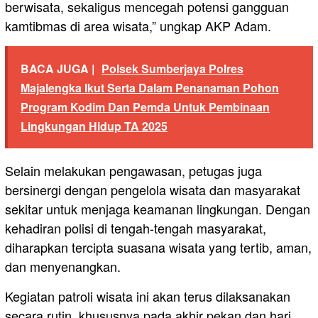
berwisata, sekaligus mencegah potensi gangguan
kamtibmas di area wisata,” ungkap AKP Adam.
BACA JUGA |
Polsek Sumberjaya Polres
Majalengka Ikut Serta Dalam Penanaman Pohon
Program Kodim Dan Pemda Untuk Pembinaan
Lingkungan Hidup TA 2025
Selain melakukan pengawasan, petugas juga
bersinergi dengan pengelola wisata dan masyarakat
sekitar untuk menjaga keamanan lingkungan. Dengan
kehadiran polisi di tengah-tengah masyarakat,
diharapkan tercipta suasana wisata yang tertib, aman,
dan menyenangkan.
Kegiatan patroli wisata ini akan terus dilaksanakan
secara rutin, khususnya pada akhir pekan dan hari