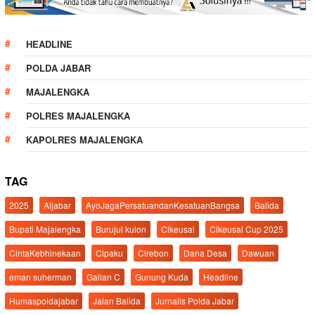
HEADLINE
POLDA JABAR
MAJALENGKA
POLRES MAJALENGKA
KAPOLRES MAJALENGKA
TAG
2025
Aljabar
AyoJagaPersatuandanKesatuanBangsa
Balida
Bupati Majalengka
Burujul kulon
Cikeusal
Cikeusal Cup 2025
CintaKebhinekaan
Cipaku
Cirebon
Dana Desa
Dawuan
eman suherman
Galian C
Gunung Kuda
Headline
Humaspoldajabar
Jalan Balida
Jurnalis Polda Jabar