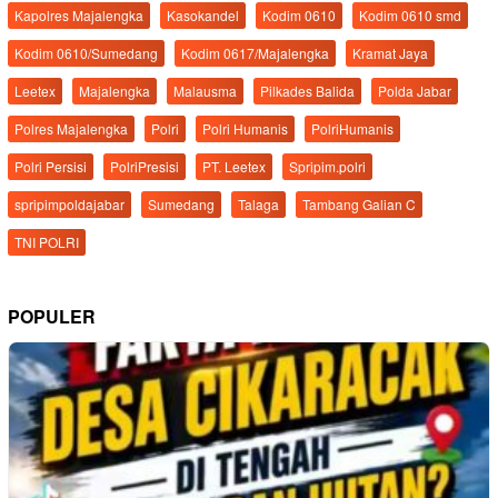
Kapolres Majalengka
Kasokandel
Kodim 0610
Kodim 0610 smd
Kodim 0610/Sumedang
Kodim 0617/Majalengka
Kramat Jaya
Leetex
Majalengka
Malausma
Pilkades Balida
Polda Jabar
Polres Majalengka
Polri
Polri Humanis
PolriHumanis
Polri Persisi
PolriPresisi
PT. Leetex
Spripim.polri
spripimpoldajabar
Sumedang
Talaga
Tambang Galian C
TNI POLRI
POPULER