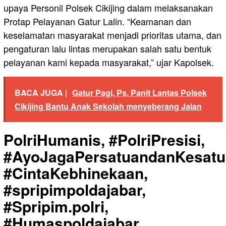
upaya Personil Polsek Cikijing dalam melaksanakan
Protap Pelayanan Gatur Lalin. “Keamanan dan
keselamatan masyarakat menjadi prioritas utama, dan
pengaturan lalu lintas merupakan salah satu bentuk
pelayanan kami kepada masyarakat,” ujar Kapolsek.
BACA JUGA |
Gatur Pagi, Ps. Panit Lantas Polsek
Cikijing Bantu Anak Sekolah menyeberang Jalan
PolriHumanis, #PolriPresisi,
#AyoJagaPersatuandanKesatu
#CintaKebhinekaan,
#spripimpoldajabar,
#Spripim.polri,
#Humaspoldajabar,