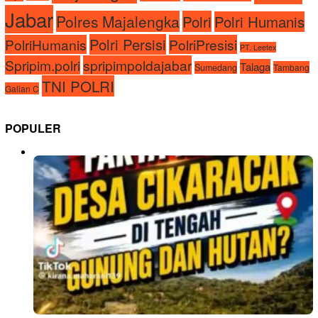
Jabar
Polres Majalengka
Polri
Polri Humanis
Polri Persisi
PolriHumanis
PolriPresisi
PT. Leetex
Spripim.polri
spripimpoldajabar
Talaga
Sumedang
Tambang
TNI POLRI
Galian C
POPULER