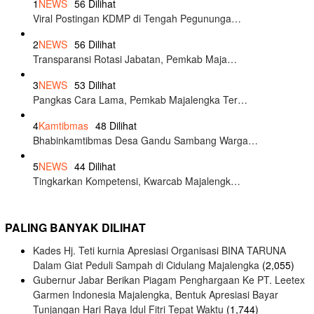
1
NEWS
56 Dilihat
Viral Postingan KDMP di Tengah Pegununga…
2
NEWS
56 Dilihat
Transparansi Rotasi Jabatan, Pemkab Maja…
3
NEWS
53 Dilihat
Pangkas Cara Lama, Pemkab Majalengka Ter…
4
Kamtibmas
48 Dilihat
Bhabinkamtibmas Desa Gandu Sambang Warga…
5
NEWS
44 Dilihat
Tingkarkan Kompetensi, Kwarcab Majalengk…
PALING BANYAK DILIHAT
Kades Hj. Teti kurnia Apresiasi Organisasi BINA TARUNA
Dalam Giat Peduli Sampah di Cidulang Majalengka
(2,055)
Gubernur Jabar Berikan Piagam Penghargaan Ke PT. Leetex
Garmen Indonesia Majalengka, Bentuk Apresiasi Bayar
Tunjangan Hari Raya Idul Fitri Tepat Waktu
(1,744)