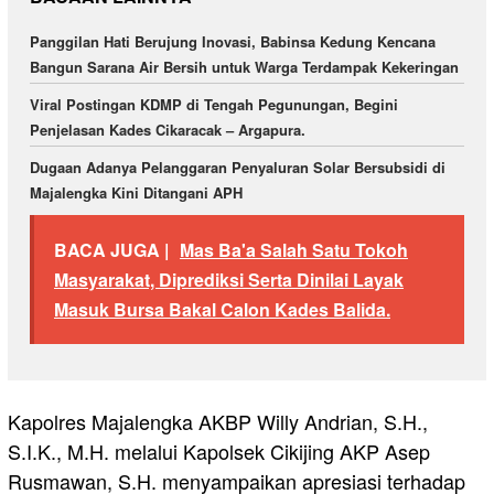
Panggilan Hati Berujung Inovasi, Babinsa Kedung Kencana
Bangun Sarana Air Bersih untuk Warga Terdampak Kekeringan
Viral Postingan KDMP di Tengah Pegunungan, Begini
Penjelasan Kades Cikaracak – Argapura.
Dugaan Adanya Pelanggaran Penyaluran Solar Bersubsidi di
Majalengka Kini Ditangani APH
BACA JUGA |
Mas Ba'a Salah Satu Tokoh
Masyarakat, Diprediksi Serta Dinilai Layak
Masuk Bursa Bakal Calon Kades Balida.
Kapolres Majalengka AKBP Willy Andrian, S.H.,
S.I.K., M.H. melalui Kapolsek Cikijing AKP Asep
Rusmawan, S.H. menyampaikan apresiasi terhadap