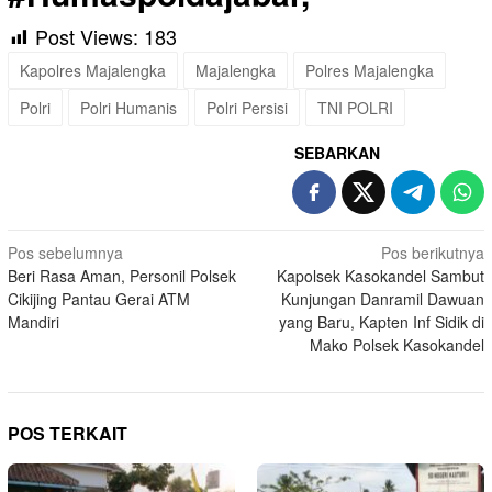
Post Views:
183
Kapolres Majalengka
Majalengka
Polres Majalengka
Polri
Polri Humanis
Polri Persisi
TNI POLRI
SEBARKAN
Navigasi
Pos sebelumnya
Pos berikutnya
Beri Rasa Aman, Personil Polsek
Kapolsek Kasokandel Sambut
pos
Cikijing Pantau Gerai ATM
Kunjungan Danramil Dawuan
Mandiri
yang Baru, Kapten Inf Sidik di
Mako Polsek Kasokandel
POS TERKAIT