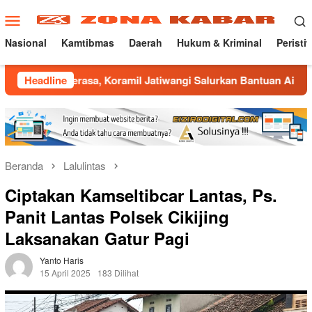
Loncat
Menu
ke
Mobile
konten
Nasional
Kamtibmas
Daerah
Hukum & Kriminal
Peristi
sa, Koramil Jatiwangi Salurkan Bantuan Air Bersih untuk War
Headline
Beranda
Lalulintas
Ciptakan Kamseltibcar Lantas, Ps.
Panit Lantas Polsek Cikijing
Laksanakan Gatur Pagi
Yanto Haris
15 April 2025
183 Dilihat