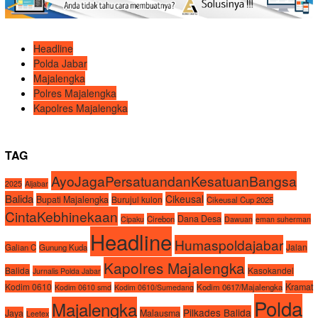
Headline
Polda Jabar
Majalengka
Polres Majalengka
Kapolres Majalengka
TAG
AyoJagaPersatuandanKesatuanBangsa
2025
Aljabar
Balida
Cikeusal
Bupati Majalengka
Burujul kulon
Cikeusal Cup 2025
CintaKebhinekaan
Dana Desa
Cirebon
Cipaku
Dawuan
eman suherman
Headline
Humaspoldajabar
Jalan
Galian C
Gunung Kuda
Kapolres Majalengka
Balida
Kasokandel
Jurnalis Polda Jabar
Kodim 0610
Kramat
Kodim 0617/Majalengka
Kodim 0610 smd
Kodim 0610/Sumedang
Polda
Majalengka
Pilkades Balida
Jaya
Malausma
Leetex