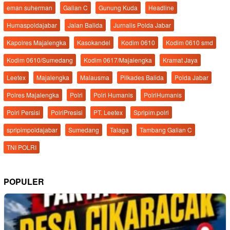
eman suherman
Galian C
Gunung Kuda
Headline
Humaspoldajabar
Jalan Balida
Jurnalis Polda Jabar
Kapolres Majalengka
Kasokandel
Kodim 0610
Kodim 0610 smd
Kodim 0610/Sumedang
Kodim 0617/Majalengka
Kramat Jaya
Leetex
Majalengka
Malausma
Pilkades Balida
Polda Jabar
Polres Majalengka
Polri
Polri Humanis
PolriHumanis
Polri Persisi
PolriPresisi
PT. Leetex
Spripim.polri
spripimpoldajabar
Sumedang
Talaga
Tambang Galian C
TNI POLRI
POPULER