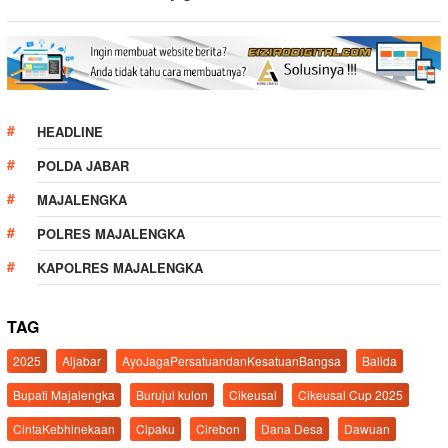
HEADLINE
POLDA JABAR
MAJALENGKA
POLRES MAJALENGKA
KAPOLRES MAJALENGKA
TAG
2025
Aljabar
AyoJagaPersatuandanKesatuanBangsa
Balida
Bupati Majalengka
Burujul kulon
Cikeusal
Cikeusal Cup 2025
CintaKebhinekaan
Cipaku
Cirebon
Dana Desa
Dawuan