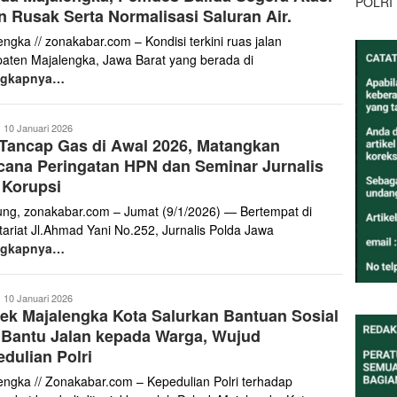
POLRI
n Rusak Serta Normalisasi Saluran Air.
engka // zonakabar.com – Kondisi terkini ruas jalan
aten Majalengka, Jawa Barat yang berada di
ngkapnya…
ona
10 Januari 2026
Tancap Gas di Awal 2026, Matangkan
abar
ana Peringatan HPN dan Seminar Jurnalis
 Korupsi
ung, zonakabar.com – Jumat (9/1/2026) — Bertempat di
tariat Jl.Ahmad Yani No.252, Jurnalis Polda Jawa
ngkapnya…
anto
10 Januari 2026
ek Majalengka Kota Salurkan Bantuan Sosial
aris
 Bantu Jalan kepada Warga, Wujud
dulian Polri
engka // Zonakabar.com – Kepedulian Polri terhadap