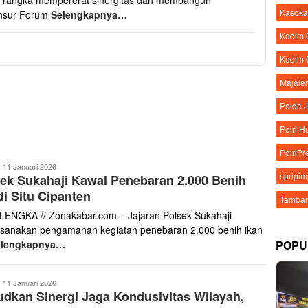
 rangka mempererat sinergitas dan membangun
Kasoka
unsur Forum
Selengkapnya…
Kodim
Kodim 
Majale
Polda 
Polri 
PolriPr
anto
11 Januari 2026
spripi
ek Sukahaji Kawal Penebaran 2.000 Benih
aris
di Situ Cipanten
Tamban
ENGKA // Zonakabar.com – Jajaran Polsek Sukahaji
sanakan pengamanan kegiatan penebaran 2.000 benih ikan
POPU
elengkapnya…
anto
11 Januari 2026
dkan Sinergi Jaga Kondusivitas Wilayah,
aris