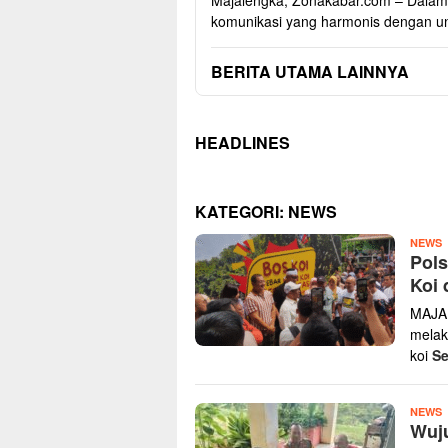
Majalengka, Zonakabar.com – Dalam
komunikasi yang harmonis dengan 
BERITA UTAMA LAINNYA
HEADLINES
KATEGORI:
NEWS
Y
NEWS
Pols
H
Koi 
MAJAL
melak
koi
S
Y
NEWS
Wuju
H