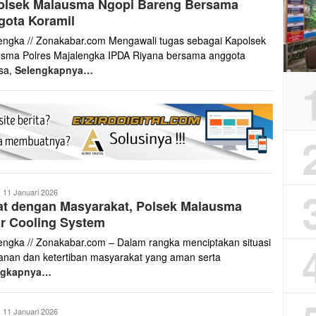
olsek Malausma Ngopi Bareng Bersama
gota Koramil
engka // Zonakabar.com Mengawali tugas sebagai Kapolsek
sma Polres Majalengka IPDA Riyana bersama anggota
sa,
Selengkapnya…
anto
11 Januari 2026
at dengan Masyarakat, Polsek Malausma
aris
r Cooling System
engka // Zonakabar.com – Dalam rangka menciptakan situasi
nan dan ketertiban masyarakat yang aman serta
ngkapnya…
anto
11 Januari 2026