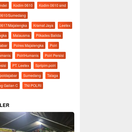
ndel
Kodim 0610
Kodim 0610 smd
 0610/Sumedang
0617/Majalengka
Kramat Jaya
Leetex
ngka
Malausma
Pilkades Balida
Jabar
Polres Majalengka
Polri
Humanis
PolriHumanis
Polri Persisi
esisi
PT. Leetex
Spripim.polri
mpoldajabar
Sumedang
Talaga
g Galian C
TNI POLRI
LER