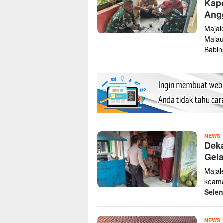
Kap
Ang
Majal
Malau
Babin
Y
NEWS
Dek
H
Gela
Majal
keama
Sele
Y
NEWS