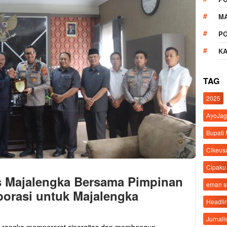
M
P
K
TAG
2025
AyoJag
Bupati
Cikeus
Cipaku
s Majalengka Bersama Pimpinan
eman 
orasi untuk Majalengka
Headli
Jurnali