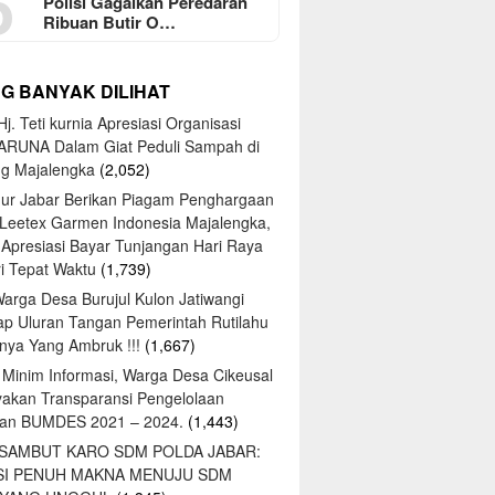
5
Polisi Gagalkan Peredaran
Ribuan Butir O…
NG BANYAK DILIHAT
j. Teti kurnia Apresiasi Organisasi
ARUNA Dalam Giat Peduli Sampah di
ng Majalengka
(2,052)
ur Jabar Berikan Piagam Penghargaan
 Leetex Garmen Indonesia Majalengka,
 Apresiasi Bayar Tunjangan Hari Raya
tri Tepat Waktu
(1,739)
Warga Desa Burujul Kulon Jatiwangi
ap Uluran Tangan Pemerintah Rutilahu
ya Yang Ambruk !!!
(1,667)
 Minim Informasi, Warga Desa Cikeusal
yakan Transparansi Pengelolaan
an BUMDES 2021 – 2024.
(1,443)
 SAMBUT KARO SDM POLDA JABAR:
SI PENUH MAKNA MENUJU SDM