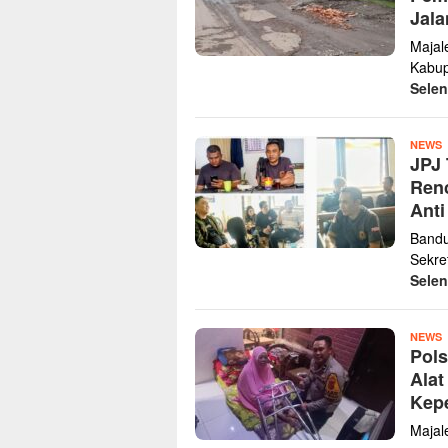
Jala
Majal
Kabup
Sele
Z
NEWS
JPJ 
K
Renc
Anti
‎Band
Sekre
Sele
Y
NEWS
Pols
H
Alat
Kepe
Majal