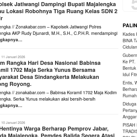
lsek Jatiwangi Dampingi Bupati Majalengka
aris
au Lokasi Robohnya Tiga Ruang Kelas SDN 2
r
PALI
engka // Zonakabar.com – Kapolsek Jatiwangi Polres
engka AKP Rudy Djunardi, M.H., S.H., C.P.H.R. mendampingi
Kades H
ngkapnya…
BINA T
Cidula
Gubern
anto
11 Januari 2026
Ke PT.
m Rangka Hari Desa Nasional Babinsa
aris
Bentuk
mil 1702 Maja Serka Yunus Bersama
Idul Fi
yarakat Desa Sindangkerta Melakukan
Entis, 
ong Royong.
Berhar
engka // zonakabar.com – Babinsa Koramil 1702 Maja Kodim
Rumahn
engka. Serka Yunus melakukan aksi bersih-bersih
Diduga
ngkapnya…
Pertan
Anggar
ona
10 Januari 2026
PISAH
Hentinya Warga Berharap Pemprov Jabar,
abar
TRADI
a Majalengka, Pemdes Balida Segera Atasi