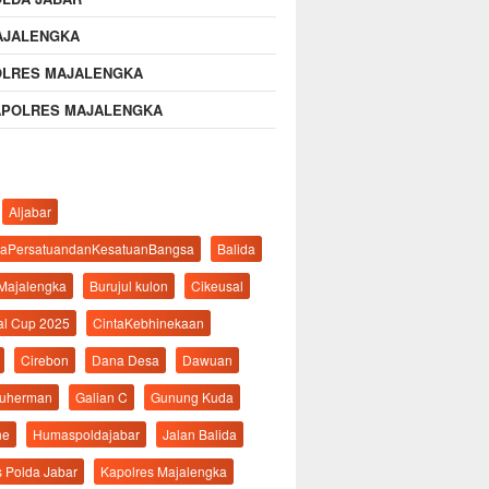
AJALENGKA
OLRES MAJALENGKA
APOLRES MAJALENGKA
Aljabar
aPersatuandanKesatuanBangsa
Balida
 Majalengka
Burujul kulon
Cikeusal
al Cup 2025
CintaKebhinekaan
Cirebon
Dana Desa
Dawuan
suherman
Galian C
Gunung Kuda
ne
Humaspoldajabar
Jalan Balida
s Polda Jabar
Kapolres Majalengka