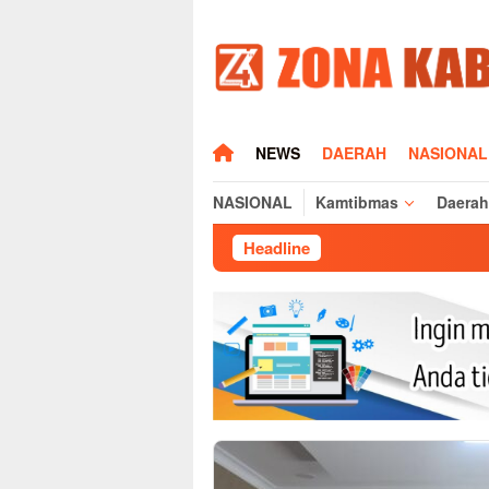
Loncat
ke
konten
HOME
NEWS
DAERAH
NASIONAL
NASIONAL
Kamtibmas
Daerah
Headline
Silaturahmi Kapol