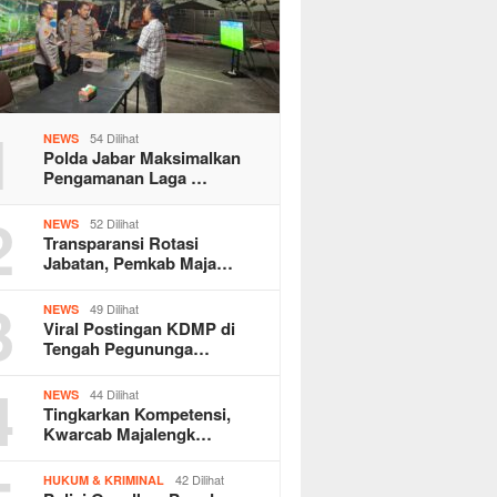
1
54 Dilihat
NEWS
Polda Jabar Maksimalkan
Pengamanan Laga …
2
52 Dilihat
NEWS
Transparansi Rotasi
Jabatan, Pemkab Maja…
3
49 Dilihat
NEWS
Viral Postingan KDMP di
Tengah Pegununga…
4
44 Dilihat
NEWS
Tingkarkan Kompetensi,
Kwarcab Majalengk…
42 Dilihat
HUKUM & KRIMINAL