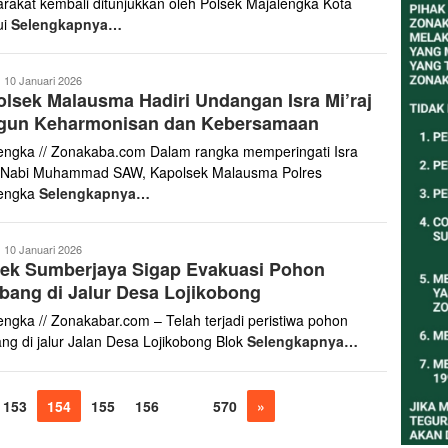
rakat kembali ditunjukkan oleh Polsek Majalengka Kota
ui
Selengkapnya…
anto
10 Januari 2026
lsek Malausma Hadiri Undangan Isra Mi’raj
aris
gun Keharmonisan dan Kebersamaan
engka // Zonakaba.com Dalam rangka memperingati Isra
j Nabi Muhammad SAW, Kapolsek Malausma Polres
lengka
Selengkapnya…
anto
10 Januari 2026
sek Sumberjaya Sigap Evakuasi Pohon
aris
ang di Jalur Desa Lojikobong
engka // Zonakabar.com – Telah terjadi peristiwa pohon
ng di jalur Jalan Desa Lojikobong Blok
Selengkapnya…
153
154
155
156
…
570
»