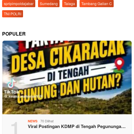
spripimpoldajabar
Sumedang
Talaga
Tambang Galian C
TNI POLRI
POPULER
1
70 Dilihat
NEWS
Viral Postingan KDMP di Tengah Pegununga…