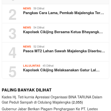
2
59 Dilihat
NEWS
Pangkas Cara Lama, Pemkab Majalengka Ter…
3
54 Dilihat
NEWS
Kapolsek Cikijing Bersama Ketua Bhayangk…
4
52 Dilihat
NEWS
Pasca MT2 Lahan Sawah Majalengka Diserbu…
5
45 Dilihat
LALULINTAS
Kapolsek Cikijing Melaksanakan Gatur Lal…
PALING BANYAK DILIHAT
Kades Hj. Teti kurnia Apresiasi Organisasi BINA TARUNA Dalam
Giat Peduli Sampah di Cidulang Majalengka
(2,055)
Gubernur Jabar Berikan Piagam Penghargaan Ke PT. Leetex