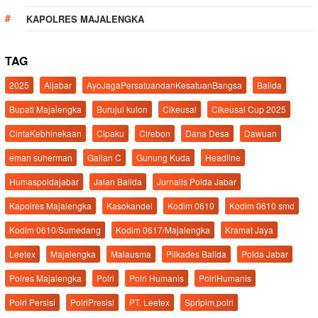
KAPOLRES MAJALENGKA
TAG
2025
Aljabar
AyoJagaPersatuandanKesatuanBangsa
Balida
Bupati Majalengka
Burujul kulon
Cikeusal
Cikeusal Cup 2025
CintaKebhinekaan
Cipaku
Cirebon
Dana Desa
Dawuan
eman suherman
Galian C
Gunung Kuda
Headline
Humaspoldajabar
Jalan Balida
Jurnalis Polda Jabar
Kapolres Majalengka
Kasokandel
Kodim 0610
Kodim 0610 smd
Kodim 0610/Sumedang
Kodim 0617/Majalengka
Kramat Jaya
Leetex
Majalengka
Malausma
Pilkades Balida
Polda Jabar
Polres Majalengka
Polri
Polri Humanis
PolriHumanis
Polri Persisi
PolriPresisi
PT. Leetex
Spripim.polri