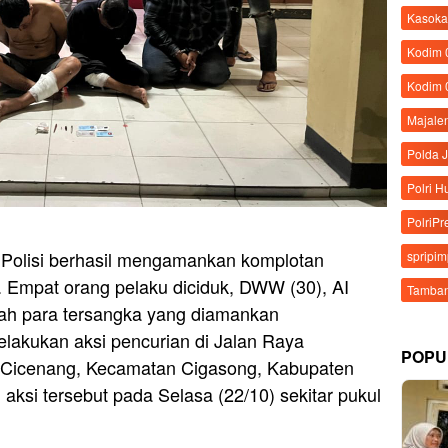
Kasoka
Kodim
Kodim 
Majale
Polda 
Polri 
PolriPr
 Polisi berhasil mengamankan komplotan
spripi
. Empat orang pelaku diciduk, DWW (30), AI
Tamban
alah para tersangka yang diamankan
melakukan aksi pencurian di Jalan Raya
POPU
n Cicenang, Kecamatan Cigasong, Kabupaten
ksi tersebut pada Selasa (22/10) sekitar pukul