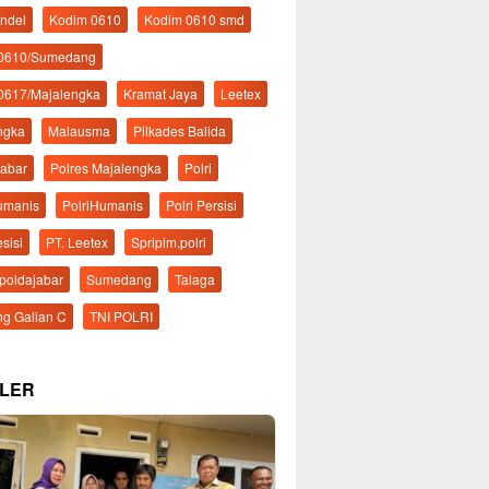
ndel
Kodim 0610
Kodim 0610 smd
 0610/Sumedang
0617/Majalengka
Kramat Jaya
Leetex
ngka
Malausma
Pilkades Balida
Jabar
Polres Majalengka
Polri
Humanis
PolriHumanis
Polri Persisi
esisi
PT. Leetex
Spripim.polri
mpoldajabar
Sumedang
Talaga
g Galian C
TNI POLRI
LER