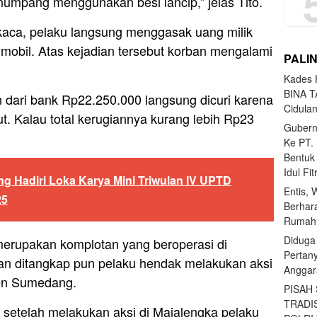
umpang menggunakan besi lancip,” jelas Tito.
aca, pelaku langsung menggasak uang milik
mobil. Atas kejadian tersebut korban mengalami
PALI
Kades H
BINA T
 dari bank Rp22.250.000 langsung dicuri karena
Cidula
t. Kalau total kerugiannya kurang lebih Rp23
Gubern
Ke PT.
Bentuk
Idul Fi
ng Hadiri Loka Karya Mini Triwulan IV UPTD
Entis, 
25
Berhar
Rumahn
Diduga
merupakan komplotan yang beroperasi di
Pertan
kan ditangkap pun pelaku hendak melakukan aksi
Anggar
en Sumedang.
PISAH
TRADI
, setelah melakukan aksi di Majalengka pelaku