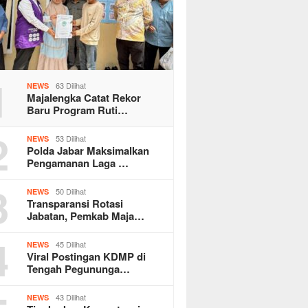
1
63 Dilihat
NEWS
Majalengka Catat Rekor
Baru Program Ruti…
2
53 Dilihat
NEWS
Polda Jabar Maksimalkan
Pengamanan Laga …
3
50 Dilihat
NEWS
Transparansi Rotasi
Jabatan, Pemkab Maja…
4
45 Dilihat
NEWS
Viral Postingan KDMP di
Tengah Pegununga…
43 Dilihat
NEWS