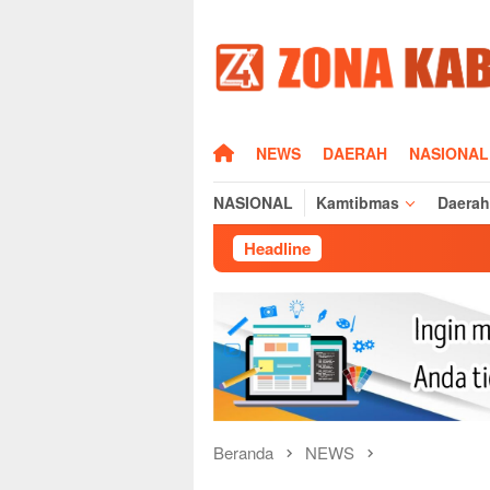
Loncat
ke
konten
HOME
NEWS
DAERAH
NASIONAL
NASIONAL
Kamtibmas
Daerah
Headline
Silatur
Beranda
NEWS