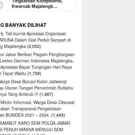
5
Tingkarkan Kompetensi,
Kwarcab Majalengk…
NG BANYAK DILIHAT
j. Teti kurnia Apresiasi Organisasi
ARUNA Dalam Giat Peduli Sampah di
ng Majalengka
(2,052)
ur Jabar Berikan Piagam Penghargaan
 Leetex Garmen Indonesia Majalengka,
 Apresiasi Bayar Tunjangan Hari Raya
tri Tepat Waktu
(1,739)
Warga Desa Burujul Kulon Jatiwangi
ap Uluran Tangan Pemerintah Rutilahu
ya Yang Ambruk !!!
(1,667)
 Minim Informasi, Warga Desa Cikeusal
yakan Transparansi Pengelolaan
an BUMDES 2021 – 2024.
(1,443)
 SAMBUT KARO SDM POLDA JABAR:
SI PENUH MAKNA MENUJU SDM