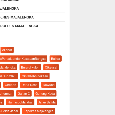
AJALENGKA
OLRES MAJALENGKA
APOLRES MAJALENGKA
Aljabar
aPersatuandanKesatuanBangsa
Balida
 Majalengka
Burujul kulon
Cikeusal
al Cup 2025
CintaKebhinekaan
Cirebon
Dana Desa
Dawuan
suherman
Galian C
Gunung Kuda
ne
Humaspoldajabar
Jalan Balida
s Polda Jabar
Kapolres Majalengka