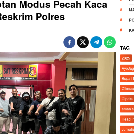
otan Modus Pecah Kaca
M
eskrim Polres
P
K
TAG
2025
AyoJag
Bupati
Cikeus
Cipaku
eman 
Headli
Jurnali