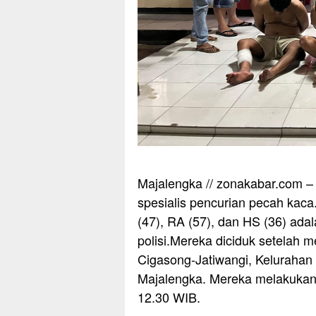
Majalengka // zonakabar.com –
spesialis pencurian pecah kaca
(47), RA (57), dan HS (36) ad
polisi.Mereka diciduk setelah 
Cigasong-Jatiwangi, Keluraha
Majalengka. Mereka melakukan a
12.30 WIB.