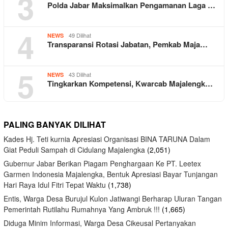
3
Polda Jabar Maksimalkan Pengamanan Laga …
4
49 Dilihat
NEWS
Transparansi Rotasi Jabatan, Pemkab Maja…
5
43 Dilihat
NEWS
Tingkarkan Kompetensi, Kwarcab Majalengk…
PALING BANYAK DILIHAT
Kades Hj. Teti kurnia Apresiasi Organisasi BINA TARUNA Dalam
Giat Peduli Sampah di Cidulang Majalengka
(2,051)
Gubernur Jabar Berikan Piagam Penghargaan Ke PT. Leetex
Garmen Indonesia Majalengka, Bentuk Apresiasi Bayar Tunjangan
Hari Raya Idul Fitri Tepat Waktu
(1,738)
Entis, Warga Desa Burujul Kulon Jatiwangi Berharap Uluran Tangan
Pemerintah Rutilahu Rumahnya Yang Ambruk !!!
(1,665)
Diduga Minim Informasi, Warga Desa Cikeusal Pertanyakan