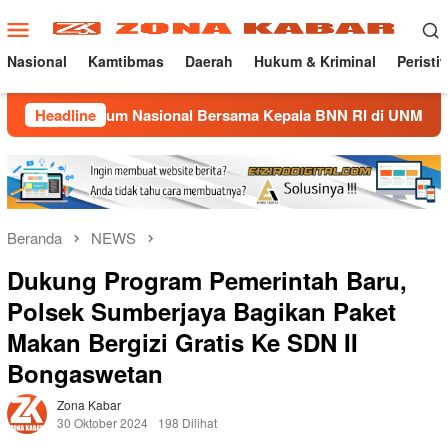
Loncat
Menu
ke
Mobile
konten
Nasional
Kamtibmas
Daerah
Hukum & Kriminal
Peristi
mum Nasional Bersama Kepala BNN RI di UNMA
Headline
Nostalgi
Beranda
NEWS
Dukung Program Pemerintah Baru,
Polsek Sumberjaya Bagikan Paket
Makan Bergizi Gratis Ke SDN II
Bongaswetan
Zona Kabar
30 Oktober 2024
198 Dilihat