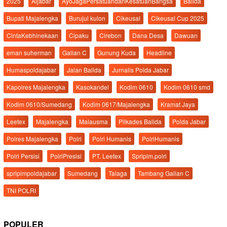
2025
Aljabar
AyoJagaPersatuandanKesatuanBangsa
Balida
Bupati Majalengka
Burujul kulon
Cikeusal
Cikeusal Cup 2025
CintaKebhinekaan
Cipaku
Cirebon
Dana Desa
Dawuan
eman suherman
Galian C
Gunung Kuda
Headline
Humaspoldajabar
Jalan Balida
Jurnalis Polda Jabar
Kapolres Majalengka
Kasokandel
Kodim 0610
Kodim 0610 smd
Kodim 0610/Sumedang
Kodim 0617/Majalengka
Kramat Jaya
Leetex
Majalengka
Malausma
Pilkades Balida
Polda Jabar
Polres Majalengka
Polri
Polri Humanis
PolriHumanis
Polri Persisi
PolriPresisi
PT. Leetex
Spripim.polri
spripimpoldajabar
Sumedang
Talaga
Tambang Galian C
TNI POLRI
POPULER