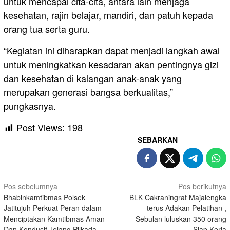
untuk mencapai cita-cita, antara lain menjaga
kesehatan, rajin belajar, mandiri, dan patuh kepada
orang tua serta guru.
“Kegiatan ini diharapkan dapat menjadi langkah awal
untuk meningkatkan kesadaran akan pentingnya gizi
dan kesehatan di kalangan anak-anak yang
merupakan generasi bangsa berkualitas,”
pungkasnya.
Post Views:
198
SEBARKAN
Navigasi
Pos sebelumnya
Pos berikutnya
Bhabinkamtibmas Polsek
BLK Cakraningrat Majalengka
pos
Jatitujuh Perkuat Peran dalam
terus Adakan Pelatihan ,
Menciptakan Kamtibmas Aman
Sebulan luluskan 350 orang
Dan Kondusif Jelang Pilkada
Siap Kerja