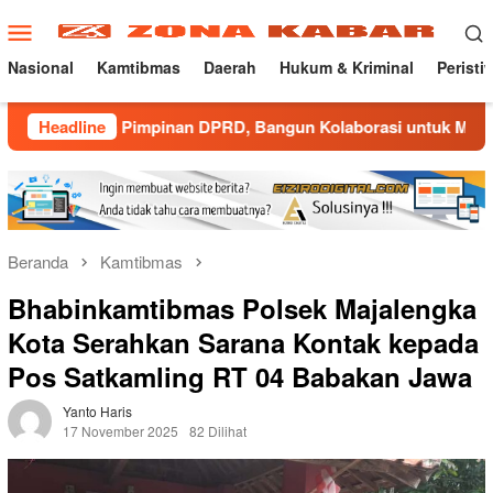
Loncat
Menu
ke
Mobile
konten
Nasional
Kamtibmas
Daerah
Hukum & Kriminal
Peristi
a Pimpinan DPRD, Bangun Kolaborasi untuk Majalengka Kondus
Headline
Beranda
Kamtibmas
Bhabinkamtibmas Polsek Majalengka
Kota Serahkan Sarana Kontak kepada
Pos Satkamling RT 04 Babakan Jawa
Yanto Haris
17 November 2025
82 Dilihat