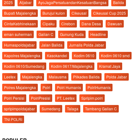
2025
Aljabar
AyoJagaPersatuandanKesatuanBangsa
Balida
Bupati Majalengka
Burujul kulon
Cikeusal
Cikeusal Cup 2025
CintaKebhinekaan
Cipaku
Cirebon
Dana Desa
Dawuan
eman suherman
Galian C
Gunung Kuda
Headline
Humaspoldajabar
Jalan Balida
Jurnalis Polda Jabar
Kapolres Majalengka
Kasokandel
Kodim 0610
Kodim 0610 smd
Kodim 0610/Sumedang
Kodim 0617/Majalengka
Kramat Jaya
Leetex
Majalengka
Malausma
Pilkades Balida
Polda Jabar
Polres Majalengka
Polri
Polri Humanis
PolriHumanis
Polri Persisi
PolriPresisi
PT. Leetex
Spripim.polri
spripimpoldajabar
Sumedang
Talaga
Tambang Galian C
TNI POLRI