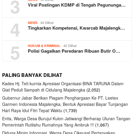
3
Viral Postingan KDMP di Tengah Pegununga…
4
44 Dilihat
NEWS
Tingkarkan Kompetensi, Kwarcab Majalengk…
5
42 Dilihat
HUKUM & KRIMINAL
Polisi Gagalkan Peredaran Ribuan Butir O…
PALING BANYAK DILIHAT
Kades Hj. Teti kurnia Apresiasi Organisasi BINA TARUNA Dalam
Giat Peduli Sampah di Cidulang Majalengka
(2,052)
Gubernur Jabar Berikan Piagam Penghargaan Ke PT. Leetex
Garmen Indonesia Majalengka, Bentuk Apresiasi Bayar Tunjangan
Hari Raya Idul Fitri Tepat Waktu
(1,739)
Entis, Warga Desa Burujul Kulon Jatiwangi Berharap Uluran Tangan
Pemerintah Rutilahu Rumahnya Yang Ambruk !!!
(1,667)
Diduga Minim Informasi, Warga Desa Cikeusal Pertanyakan