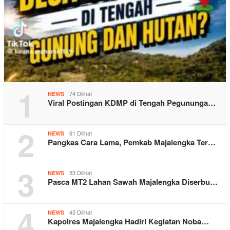
1
74 Dilihat
NEWS
Viral Postingan KDMP di Tengah Pegununga…
2
61 Dilihat
NEWS
Pangkas Cara Lama, Pemkab Majalengka Ter…
3
53 Dilihat
NEWS
Pasca MT2 Lahan Sawah Majalengka Diserbu…
4
45 Dilihat
NEWS
Kapolres Majalengka Hadiri Kegiatan Noba…