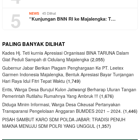
5
45 Dilihat
NEWS
“Kunjungan BNN RI ke Majalengka: T…
PALING BANYAK DILIHAT
Kades Hj. Teti kurnia Apresiasi Organisasi BINA TARUNA Dalam
Giat Peduli Sampah di Cidulang Majalengka
(2,055)
Gubernur Jabar Berikan Piagam Penghargaan Ke PT. Leetex
Garmen Indonesia Majalengka, Bentuk Apresiasi Bayar Tunjangan
Hari Raya Idul Fitri Tepat Waktu
(1,749)
Entis, Warga Desa Burujul Kulon Jatiwangi Berharap Uluran Tangan
Pemerintah Rutilahu Rumahnya Yang Ambruk !!!
(1,676)
Diduga Minim Informasi, Warga Desa Cikeusal Pertanyakan
Transparansi Pengelolaan Anggaran BUMDES 2021 – 2024.
(1,446)
PISAH SAMBUT KARO SDM POLDA JABAR: TRADISI PENUH
MAKNA MENUJU SDM POLRI YANG UNGGUL
(1,357)