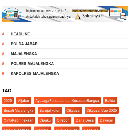
HEADLINE
POLDA JABAR
MAJALENGKA
POLRES MAJALENGKA
KAPOLRES MAJALENGKA
TAG
2025
Aljabar
AyoJagaPersatuandanKesatuanBangsa
Balida
Bupati Majalengka
Burujul kulon
Cikeusal
Cikeusal Cup 2025
CintaKebhinekaan
Cipaku
Cirebon
Dana Desa
Dawuan
eman suherman
Galian C
Gunung Kuda
Headline