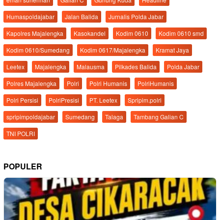
Humaspoldajabar
Jalan Balida
Jurnalis Polda Jabar
Kapolres Majalengka
Kasokandel
Kodim 0610
Kodim 0610 smd
Kodim 0610/Sumedang
Kodim 0617/Majalengka
Kramat Jaya
Leetex
Majalengka
Malausma
Pilkades Balida
Polda Jabar
Polres Majalengka
Polri
Polri Humanis
PolriHumanis
Polri Persisi
PolriPresisi
PT. Leetex
Spripim.polri
spripimpoldajabar
Sumedang
Talaga
Tambang Galian C
TNI POLRI
POPULER