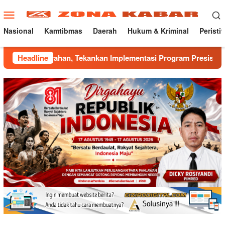
Loncat
Menu
ke
Mobile
konten
Nasional
Kamtibmas
Daerah
Hukum & Kriminal
Peristi
n, Tekankan Implementasi Program Presisi Kapolri
Headline
Mant