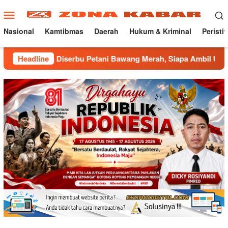
Loncat
Menu
ke
Mobile
konten
Nasional
Kamtibmas
Daerah
Hukum & Kriminal
Peristi
 Diserbu Petani Bawang Merah, Siapa Ambil Untung ???
Headline