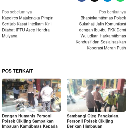
Navigasi
Pos sebelumnya
Pos berikutnya
Kapolres Majalengka Pimpin
Bhabinkamtibmas Polsek
pos
Sertijab Kasat Intelkam Kini
Sukahaji Jalin Komunikasi
Dijabat IPTU Asep Hendra
dengan Ibu-ibu PKK Demi
Mulyana
Wujudkan Harkamtibmas
Kondusif dan Sosialisasikan
Koperasi Merah Putih
POS TERKAIT
Dengan Humanis Personil
Sambangi Ojeg Pangkalan,
Polsek Cikijing Sampaikan
Personil Polsek Cikijing
Imbauan Kamtibmas Kepada
Berikan Himbauan