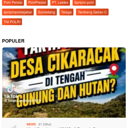
Polri Persisi
PolriPresisi
PT. Leetex
Spripim.polri
spripimpoldajabar
Sumedang
Talaga
Tambang Galian C
TNI POLRI
POPULER
61 Dilihat
NEWS