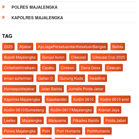
POLRES MAJALENGKA
KAPOLRES MAJALENGKA
TAG
2025
Aljabar
AyoJagaPersatuandanKesatuanBangsa
Balida
Bupati Majalengka
Burujul kulon
Cikeusal
Cikeusal Cup 2025
CintaKebhinekaan
Cipaku
Cirebon
Dana Desa
Dawuan
eman suherman
Galian C
Gunung Kuda
Headline
Humaspoldajabar
Jalan Balida
Jurnalis Polda Jabar
Kapolres Majalengka
Kasokandel
Kodim 0610
Kodim 0610 smd
Kodim 0610/Sumedang
Kodim 0617/Majalengka
Kramat Jaya
Leetex
Majalengka
Malausma
Pilkades Balida
Polda Jabar
Polres Majalengka
Polri
Polri Humanis
PolriHumanis