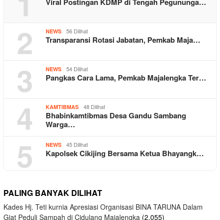
1
Viral Postingan KDMP di Tengah Pegununga…
2
56 Dilihat
NEWS
Transparansi Rotasi Jabatan, Pemkab Maja…
3
54 Dilihat
NEWS
Pangkas Cara Lama, Pemkab Majalengka Ter…
4
48 Dilihat
KAMTIBMAS
Bhabinkamtibmas Desa Gandu Sambang
Warga…
5
45 Dilihat
NEWS
Kapolsek Cikijing Bersama Ketua Bhayangk…
PALING BANYAK DILIHAT
Kades Hj. Teti kurnia Apresiasi Organisasi BINA TARUNA Dalam
Giat Peduli Sampah di Cidulang Majalengka
(2,055)