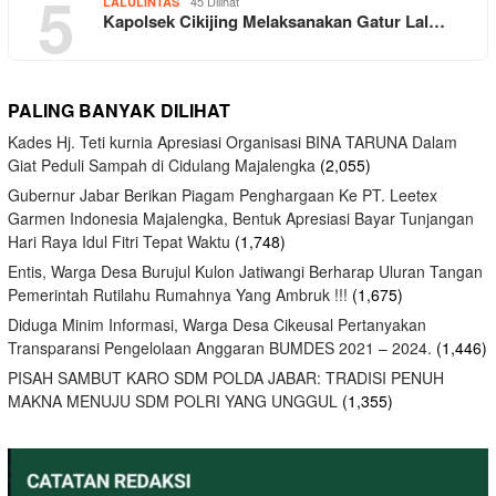
5
45 Dilihat
LALULINTAS
Kapolsek Cikijing Melaksanakan Gatur Lal…
PALING BANYAK DILIHAT
Kades Hj. Teti kurnia Apresiasi Organisasi BINA TARUNA Dalam
Giat Peduli Sampah di Cidulang Majalengka
(2,055)
Gubernur Jabar Berikan Piagam Penghargaan Ke PT. Leetex
Garmen Indonesia Majalengka, Bentuk Apresiasi Bayar Tunjangan
Hari Raya Idul Fitri Tepat Waktu
(1,748)
Entis, Warga Desa Burujul Kulon Jatiwangi Berharap Uluran Tangan
Pemerintah Rutilahu Rumahnya Yang Ambruk !!!
(1,675)
Diduga Minim Informasi, Warga Desa Cikeusal Pertanyakan
Transparansi Pengelolaan Anggaran BUMDES 2021 – 2024.
(1,446)
PISAH SAMBUT KARO SDM POLDA JABAR: TRADISI PENUH
MAKNA MENUJU SDM POLRI YANG UNGGUL
(1,355)