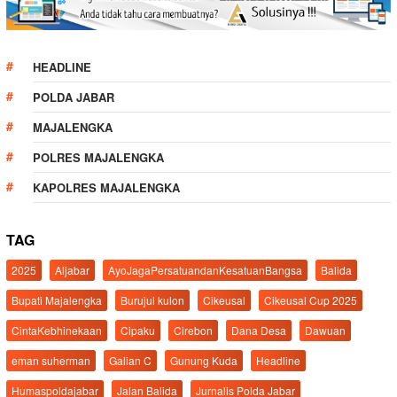
HEADLINE
POLDA JABAR
MAJALENGKA
POLRES MAJALENGKA
KAPOLRES MAJALENGKA
TAG
2025
Aljabar
AyoJagaPersatuandanKesatuanBangsa
Balida
Bupati Majalengka
Burujul kulon
Cikeusal
Cikeusal Cup 2025
CintaKebhinekaan
Cipaku
Cirebon
Dana Desa
Dawuan
eman suherman
Galian C
Gunung Kuda
Headline
Humaspoldajabar
Jalan Balida
Jurnalis Polda Jabar