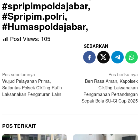
#spripimpoldajabar,
#Spripim.polri,
#Humaspoldajabar,
Post Views:
105
SEBARKAN
Navigasi
Pos sebelumnya
Pos berikutnya
Wujud Pelayanan Prima,
Beri Rasa Aman, Kapolsek
pos
Satlantas Polsek Cikijing Rutin
Cikijing Laksanakan
Laksanakan Pengaturan Lalin
Pengamanan Pertandingan
Sepak Bola SU-CI Cup 2025
POS TERKAIT