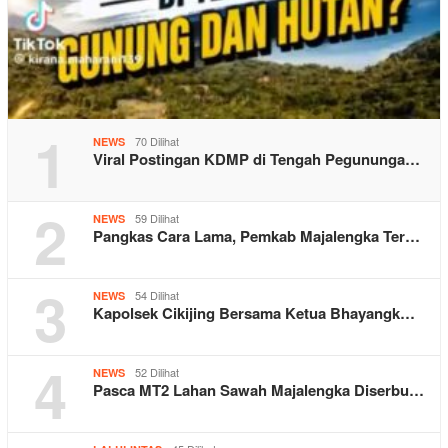
1
70 Dilihat
NEWS
Viral Postingan KDMP di Tengah Pegununga…
2
59 Dilihat
NEWS
Pangkas Cara Lama, Pemkab Majalengka Ter…
3
54 Dilihat
NEWS
Kapolsek Cikijing Bersama Ketua Bhayangk…
4
52 Dilihat
NEWS
Pasca MT2 Lahan Sawah Majalengka Diserbu…