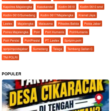
Kapolres Majalengka
Kasokandel
Kodim 0610
Kodim 0610 smd
Kodim 0610/Sumedang
Kodim 0617/Majalengka
Kramat Jaya
Leetex
Majalengka
Malausma
Pilkades Balida
Polda Jabar
Polres Majalengka
Polri
Polri Humanis
PolriHumanis
Polri Persisi
PolriPresisi
PT. Leetex
Spripim.polri
spripimpoldajabar
Sumedang
Talaga
Tambang Galian C
TNI POLRI
POPULER