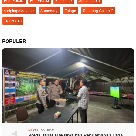
Polri Persisi
PolriPresisi
PT. Leetex
Spripim.polri
spripimpoldajabar
Sumedang
Talaga
Tambang Galian C
TNI POLRI
POPULER
55 Dilihat
NEWS
Polda Jabar Maksimalkan Pengamanan Laga …