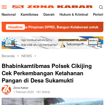
Loncat
Menu
ke
Mobile
konten
Nasional
Kamtibmas
Daerah
Hukum & Kriminal
Peristi
 Pimpinan DPRD, Bangun Kolaborasi untuk Majalengka Kondusi
Headline
Beranda
NEWS
Bhabinkamtibmas Polsek Cikijing
Cek Perkembangan Ketahanan
Pangan di Desa Sukamukti
Zona Kabar
1 Februari 2025
181 Dilihat