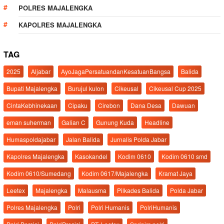
POLRES MAJALENGKA
KAPOLRES MAJALENGKA
TAG
2025
Aljabar
AyoJagaPersatuandanKesatuanBangsa
Balida
Bupati Majalengka
Burujul kulon
Cikeusal
Cikeusal Cup 2025
CintaKebhinekaan
Cipaku
Cirebon
Dana Desa
Dawuan
eman suherman
Galian C
Gunung Kuda
Headline
Humaspoldajabar
Jalan Balida
Jurnalis Polda Jabar
Kapolres Majalengka
Kasokandel
Kodim 0610
Kodim 0610 smd
Kodim 0610/Sumedang
Kodim 0617/Majalengka
Kramat Jaya
Leetex
Majalengka
Malausma
Pilkades Balida
Polda Jabar
Polres Majalengka
Polri
Polri Humanis
PolriHumanis