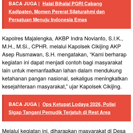
BACA JUGA |
Halal Bihalal PGRI Cabang
Kadipaten, Momen Pererat Silaturahmi dan
Persatuan Menuju Indonesia Emas
Kapolres Majalengka, AKBP Indra Novianto, S.I.K.,
M.H., M.Si., CPHR. melalui Kapolsek Cikijing AKP
Asep Rusmawan, S.H. mengatakan, “Kami berharap
kegiatan ini dapat menjadi contoh bagi masyarakat
lain untuk memanfaatkan lahan dalam mendukung
ketahanan pangan nasional, sekaligus meningkatkan
kesejahteraan masyarakat,” ujar Kapolsek Cikijing.
BACA JUGA |
Ops Ketupat Lodaya 2026, Polisi
Sigap Tangani Pemudik Terjatuh di Rest Area
Melalui kegiatan ini, diharapkan masyarakat di Desa