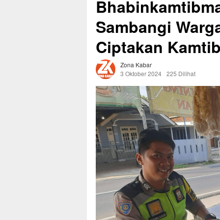
Bhabinkamtibma
Sambangi Warg
Ciptakan Kamti
Zona Kabar
3 Oktober 2024
225 Dilihat