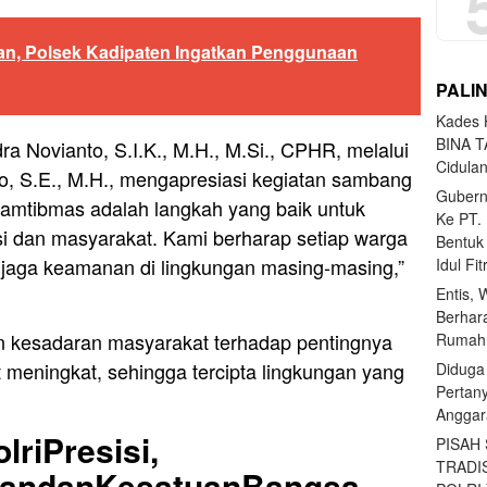
an, Polsek Kadipaten Ingatkan Penggunaan
PALI
Kades H
BINA T
a Novianto, S.I.K., M.H., M.Si., CPHR, melalui
Cidula
o, S.E., M.H., mengapresiasi kegiatan sambang
Gubern
kamtibmas adalah langkah yang baik untuk
Ke PT.
si dan masyarakat. Kami berharap setiap warga
Bentuk
njaga keamanan di lingkungan masing-masing,”
Idul Fi
Entis, 
Berhar
an kesadaran masyarakat terhadap pentingnya
Rumahn
 meningkat, sehingga tercipta lingkungan yang
Diduga
Pertan
Anggar
lriPresisi,
PISAH
TRADI
uandanKesatuanBangsa,