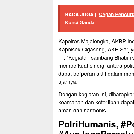
BACA JUGA |
Cegah Pencuri
Kunci Ganda
Kapolres Majalengka, AKBP Indr
Kapolsek Cigasong, AKP Sarjiy
ini. “Kegiatan sambang Bhabin
memperkuat sinergi antara poli
dapat berperan aktif dalam me
ujarnya.
Dengan kegiatan ini, diharapk
keamanan dan ketertiban dapat
aman dan harmonis.
PolriHumanis, #Po
#AyoJagaPersat