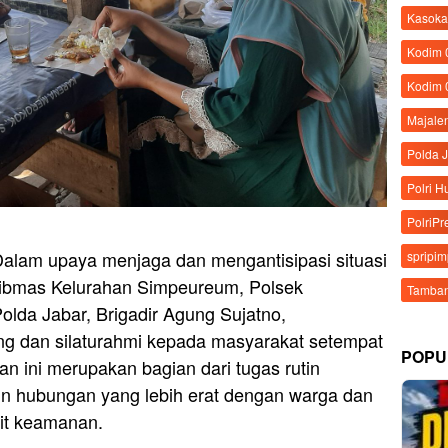
Kasoka
Kodim
Kodim 
Majale
Polda 
Polri 
PolriPr
alam upaya menjaga dan mengantisipasi situasi
spripi
tibmas Kelurahan Simpeureum, Polsek
Tamban
olda Jabar, Brigadir Agung Sujatno,
g dan silaturahmi kepada masyarakat setempat
POPU
an ini merupakan bagian dari tugas rutin
n hubungan yang lebih erat dengan warga dan
it keamanan.