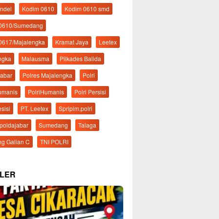
ndel
Kodim 0610
Kodim 0610 smd
 0610/Sumedang
0617/Majalengka
Kramat Jaya
Leetex
ngka
Malausma
Pilkades Balida
Jabar
Polres Majalengka
Polri
Humanis
PolriHumanis
Polri Persisi
esisi
PT. Leetex
Spripim.polri
mpoldajabar
Sumedang
Talaga
g Galian C
TNI POLRI
LER