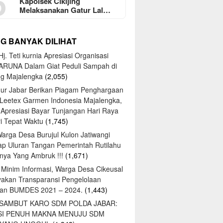
5
Kapolsek Cikijing
Melaksanakan Gatur Lal…
NG BANYAK DILIHAT
j. Teti kurnia Apresiasi Organisasi
ARUNA Dalam Giat Peduli Sampah di
ng Majalengka
(2,055)
ur Jabar Berikan Piagam Penghargaan
 Leetex Garmen Indonesia Majalengka,
 Apresiasi Bayar Tunjangan Hari Raya
tri Tepat Waktu
(1,745)
Warga Desa Burujul Kulon Jatiwangi
ap Uluran Tangan Pemerintah Rutilahu
ya Yang Ambruk !!!
(1,671)
 Minim Informasi, Warga Desa Cikeusal
yakan Transparansi Pengelolaan
an BUMDES 2021 – 2024.
(1,443)
 SAMBUT KARO SDM POLDA JABAR:
SI PENUH MAKNA MENUJU SDM