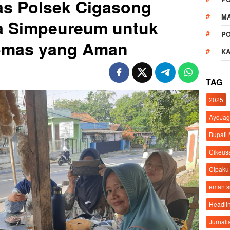
s Polsek Cigasong
M
a Simpeureum untuk
P
bmas yang Aman
K
TAG
2025
AyoJag
Bupati
Cikeus
Cipaku
eman 
Headli
Jurnali