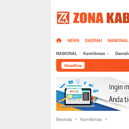
Loncat
ke
konten
HOME
NEWS
DAERAH
NASIONAL
NASIONAL
Kamtibmas
Daerah
Headline
Dampak Mus
Beranda
Kamtibmas