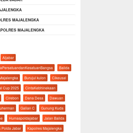
AJALENGKA
OLRES MAJALENGKA
APOLRES MAJALENGKA
Aljabar
aPersatuandanKesatuanBangsa
Balida
 Majalengka
Burujul kulon
Cikeusal
al Cup 2025
CintaKebhinekaan
Cirebon
Dana Desa
Dawuan
suherman
Galian C
Gunung Kuda
ne
Humaspoldajabar
Jalan Balida
s Polda Jabar
Kapolres Majalengka