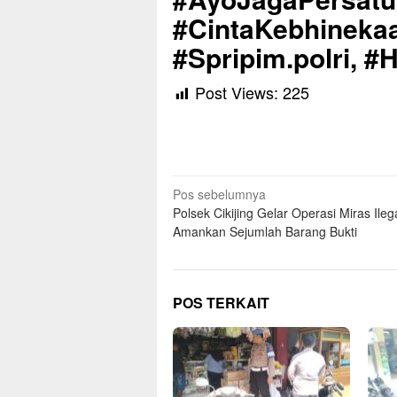
#CintaKebhinekaa
#Spripim.polri, 
Post Views:
225
Navigasi
Pos sebelumnya
Polsek Cikijing Gelar Operasi Miras Ilega
pos
Amankan Sejumlah Barang Bukti
POS TERKAIT