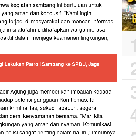
hwa kegiatan sambang ini bertujuan untuk
 yang aman dan kondusif. “Kami ingin
g terjadi di masyarakat dan mencari informasi
lin silaturahmi, diharapkan warga merasa
proaktif dalam menjaga keamanan lingkungan,”
gi Lakukan Patroli Sambang ke SPBU, Jaga
igadir Agung juga memberikan imbauan kepada
hadap potensi gangguan Kamtibmas. Ia
an kriminalitas, sekecil apapun, segera
isian demi kenyamanan bersama. “Mari kita
ngkungan yang aman dan nyaman. Komunikasi
 polisi sangat penting dalam hal ini,” imbuhnya.