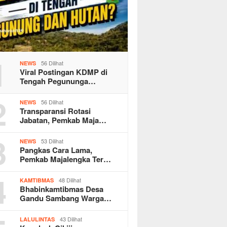
1
56 Dilihat
NEWS
Viral Postingan KDMP di
Tengah Pegununga…
2
56 Dilihat
NEWS
Transparansi Rotasi
Jabatan, Pemkab Maja…
3
53 Dilihat
NEWS
Pangkas Cara Lama,
Pemkab Majalengka Ter…
4
48 Dilihat
KAMTIBMAS
Bhabinkamtibmas Desa
Gandu Sambang Warga…
43 Dilihat
LALULINTAS