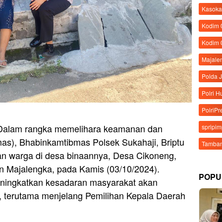
Kasoka
Kodim
Kodim 
Majale
Polda 
Polri 
PolriPr
 Dalam rangka memelihara keamanan dan
spripi
mas), Bhabinkamtibmas Polsek Sukahaji, Briptu
Tamban
gan warga di desa binaannya, Desa Cikoneng,
 Majalengka, pada Kamis (03/10/2024).
POPU
meningkatkan kesadaran masyarakat akan
 terutama menjelang Pemilihan Kepala Daerah