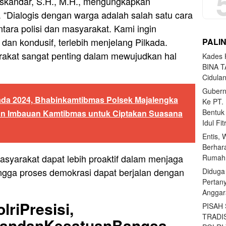
iskandar, S.H., M.H., mengungkapkan
i. “Dialogis dengan warga adalah salah satu cara
ara polisi dan masyarakat. Kami ingin
dan kondusif, terlebih menjelang Pilkada.
PALI
arakat sangat penting dalam mewujudkan hal
Kades H
BINA T
Cidula
Gubern
ada 2024, Bhabinkamtibmas Polsek Majalengka
Ke PT.
Bentuk
dan Imbauan Kamtibmas untuk Ciptakan Suasana
Idul Fi
Entis, 
Berhar
masyarakat dapat lebih proaktif dalam menjaga
Rumahn
ngga proses demokrasi dapat berjalan dengan
Diduga
Pertan
Anggar
lriPresisi,
PISAH
TRADI
uandanKesatuanBangsa,