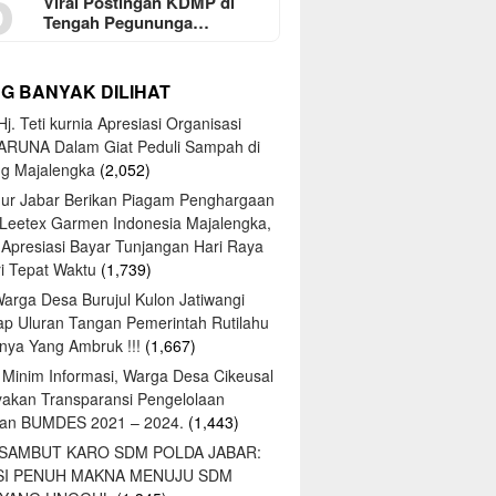
5
Viral Postingan KDMP di
Tengah Pegununga…
NG BANYAK DILIHAT
j. Teti kurnia Apresiasi Organisasi
ARUNA Dalam Giat Peduli Sampah di
ng Majalengka
(2,052)
ur Jabar Berikan Piagam Penghargaan
 Leetex Garmen Indonesia Majalengka,
 Apresiasi Bayar Tunjangan Hari Raya
tri Tepat Waktu
(1,739)
Warga Desa Burujul Kulon Jatiwangi
ap Uluran Tangan Pemerintah Rutilahu
ya Yang Ambruk !!!
(1,667)
 Minim Informasi, Warga Desa Cikeusal
yakan Transparansi Pengelolaan
an BUMDES 2021 – 2024.
(1,443)
 SAMBUT KARO SDM POLDA JABAR:
SI PENUH MAKNA MENUJU SDM