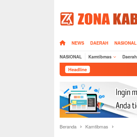
Loncat
ke
konten
HOME
NEWS
DAERAH
NASIONAL
NASIONAL
Kamtibmas
Daerah
Headline
Silat
Beranda
Kamtibmas