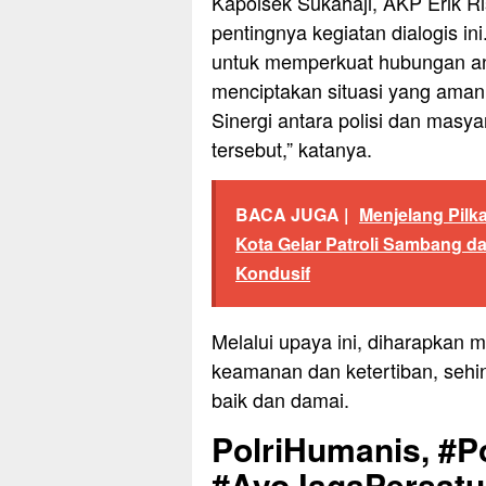
Kapolsek Sukahaji, AKP Erik R
pentingnya kegiatan dialogis in
untuk memperkuat hubungan ant
menciptakan situasi yang aman 
Sinergi antara polisi dan masy
tersebut,” katanya.
BACA JUGA |
Menjelang Pilk
Kota Gelar Patroli Sambang 
Kondusif
Melalui upaya ini, diharapkan 
keamanan dan ketertiban, sehi
baik dan damai.
PolriHumanis, #Po
#AyoJagaPersat