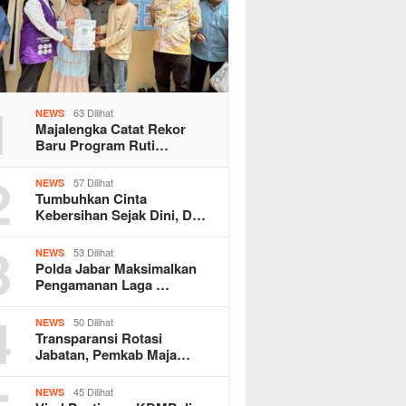
1
63 Dilihat
NEWS
Majalengka Catat Rekor
Baru Program Ruti…
2
57 Dilihat
NEWS
Tumbuhkan Cinta
Kebersihan Sejak Dini, D…
3
53 Dilihat
NEWS
Polda Jabar Maksimalkan
Pengamanan Laga …
4
50 Dilihat
NEWS
Transparansi Rotasi
Jabatan, Pemkab Maja…
45 Dilihat
NEWS