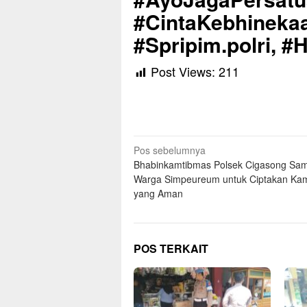
#CintaKebhinekaa
#Spripim.polri, 
Post Views:
211
Navigasi
Pos sebelumnya
Bhabinkamtibmas Polsek Cigasong Sa
pos
Warga Simpeureum untuk Ciptakan Ka
yang Aman
POS TERKAIT