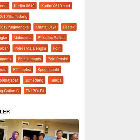
ndel
Kodim 0610
Kodim 0610 smd
 0610/Sumedang
0617/Majalengka
Kramat Jaya
Leetex
ngka
Malausma
Pilkades Balida
Jabar
Polres Majalengka
Polri
Humanis
PolriHumanis
Polri Persisi
esisi
PT. Leetex
Spripim.polri
mpoldajabar
Sumedang
Talaga
g Galian C
TNI POLRI
LER