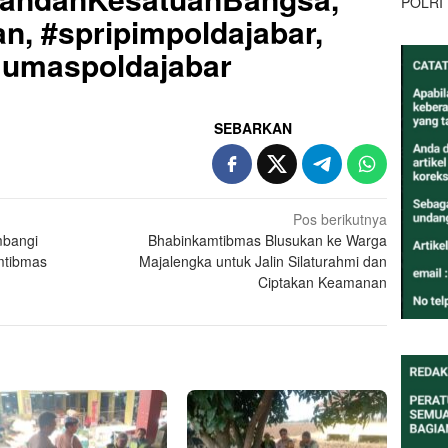
POLRI
n, #spripimpoldajabar,
#Humaspoldajabar
SEBARKAN
Pos berikutnya
mbangi
Bhabinkamtibmas Blusukan ke Warga
mtibmas
Majalengka untuk Jalin Silaturahmi dan
Ciptakan Keamanan