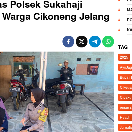
s Polsek Sukahaji
M
n Warga Cikoneng Jelang
P
K
TAG
2025
AyoJag
Bupati
Cikeus
Cipaku
eman 
Headli
Jurnali