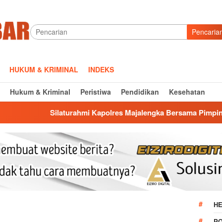
Pencaria
HUKUM & KRIMINAL
INDEKS
Hukum & Kriminal
Peristiwa
Pendidikan
Kesehatan
urahmi Kapolres Majalengka Bersama Pimpinan DPRD, Bangun Ko
HE
P