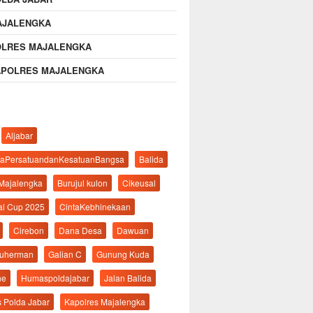
AJALENGKA
OLRES MAJALENGKA
APOLRES MAJALENGKA
Aljabar
aPersatuandanKesatuanBangsa
Balida
 Majalengka
Burujul kulon
Cikeusal
al Cup 2025
CintaKebhinekaan
Cirebon
Dana Desa
Dawuan
suherman
Galian C
Gunung Kuda
ne
Humaspoldajabar
Jalan Balida
s Polda Jabar
Kapolres Majalengka